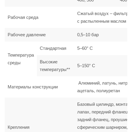
Сжатый воздух – фильтро
Рабочая среда
с распыленным маслом
Рабочее давление
0,5–10 бар
Стандартная
5–60° C
Температура
Высокие
среды
5–150° C
температуры**
Алюминий, латунь, нитрил
Материалы конструкции
ацеталь, полиуретан
Базовый цилиндр, монтаж
лапах, передний фланец,
задний фланец, проушина
Крепления
сферическим шарниром,