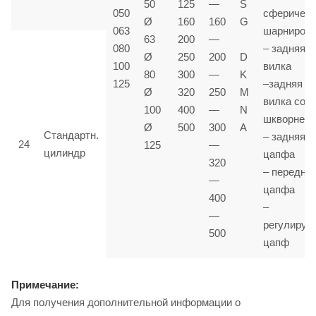
50
125
—
S
050
сферичес
Ø
160
160
G
063
шарниром
63
200
—
080
– задняя
Ø
250
200
D
100
вилка
80
300
—
K
125
–задняя
Ø
320
250
M
вилка со
100
400
—
N
шкворнем
Ø
500
300
A
Стандартн.
– задняя
24
125
—
цилиндр
цапфа
320
– передня
—
цапфа
400
–
—
регулируе
500
цапф
Примечание:
Для получения дополнительной информации о