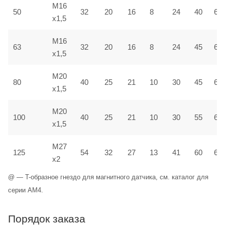
M16
50
32
20
16
8
24
40
6,5
x1,5
M16
63
32
20
16
8
24
45
6,5
x1,5
M20
80
40
25
21
10
30
45
6,5
x1,5
M20
100
40
25
21
10
30
55
6,5
x1,5
M27
125
54
32
27
13
41
60
6,5
x2
@ — T-образное гнездо для магнитного датчика, см. каталог для
серии AM4.
Порядок заказа