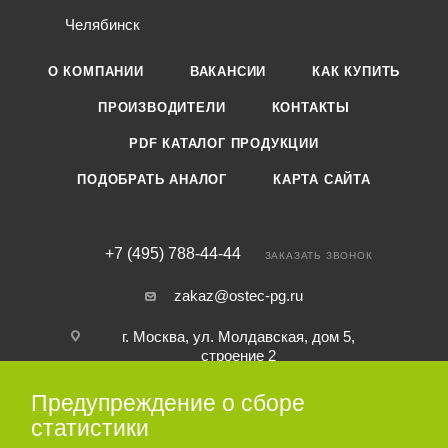
Челябинск
О КОМПАНИИ
ВАКАНСИИ
КАК КУПИТЬ
ПРОИЗВОДИТЕЛИ
КОНТАКТЫ
PDF КАТАЛОГ ПРОДУКЦИИ
ПОДОБРАТЬ АНАЛОГ
КАРТА САЙТА
+7 (495) 788-44-44
ЗАКАЗАТЬ ЗВОНОК
zakaz@ostec-pg.ru
г. Москва, ул. Молдавская, дом 5,
строение 2
Предупреждение о сборе
ПОДПИСАТЬСЯ НА РАССЫЛКУ
статистики