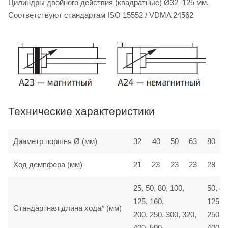
Цилиндры двойного действия (квадратные) Ø32–125 мм.
Соответствуют стандартам ISO 15552 / VDMA 24562
Технические характеристики
Диаметр поршня Ø (мм)
32
40
50
63
80
Ход демпфера (мм)
21
23
23
23
28
25, 50, 80, 100,
50, 80
125, 160,
125, 1
Стандартная длина хода* (мм)
200, 250, 300, 320,
250, 3
400, 500
400, 