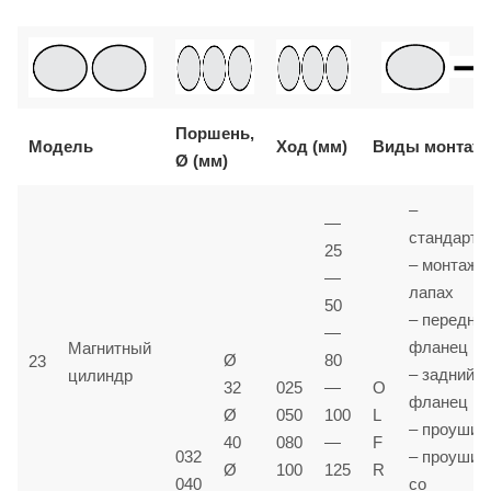
Поршень,
Модель
Ход (мм)
Виды монтаж
Ø (мм)
–
—
стандартн
25
– монтаж 
—
лапах
50
– передни
—
фланец
Магнитный
Ø
80
23
– задний
цилиндр
32
025
—
O
фланец
Ø
050
100
L
– проушин
40
080
—
F
032
– проушин
Ø
100
125
R
040
со