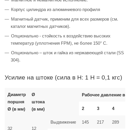
Корпус цилиндра из алюминиевого профиля
Магнитный датчик, применим для всех размеров (см.
каталог магнитных датчиков).
Опционально - стойкость к воздействию высоких
температур (уплотнения FPM), не более 150° C.
Опционально – шток и гайка из нержавеющей стали (SS
304).
Усилие на штоке (сила в Н: 1 Н = 0,1 кгс)
Диаметр
Ø
Рабочее давление в б
поршня
штока
2
3
4
Ø (в мм)
(в мм)
Выдвижение
145
217
289
32
12