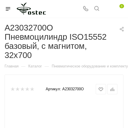
0
A23032700O
Пневмоцилиндр ISO15552
базовый, с магнитом,
32x700
—
—
Главная
Каталог
Пневматическое оборудование и комплект
Артикул:
A23032700O