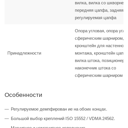
вилка, вилка со шкворнем,
передняя цапфа, задняя ц
регулируемая цапфа
Опора угловая, опора угло
сферическим шарниром,
кронштейн для настенного
Принадлежности
монтажа, кронштейн цапф
вилка штока, позиционер 
наконечник штока со
сферическим шарниром
Особенности
Регулируемое демпфирован ие на обоих концах.
Большой выбор креплений ISO 15552 / VDMA 24562.
Магнитное и немагнитное исполнение.