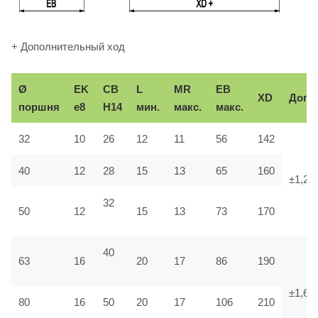
+ Дополнительный ход
Ø
EK
CB
L
MR
EB
XD
Доп.
поршня
e8
H14
мин.
макс.
макс.
32
10
26
12
11
56
142
40
12
28
15
13
65
160
±1,25
32
50
12
15
13
73
170
40
63
16
20
17
86
190
±1,6
80
16
50
20
17
106
210