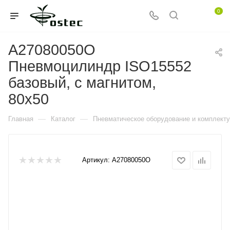
0
A27080050O
Пневмоцилиндр ISO15552
базовый, с магнитом,
80x50
—
—
Главная
Каталог
Пневматическое оборудование и комплект
Артикул:
A27080050O