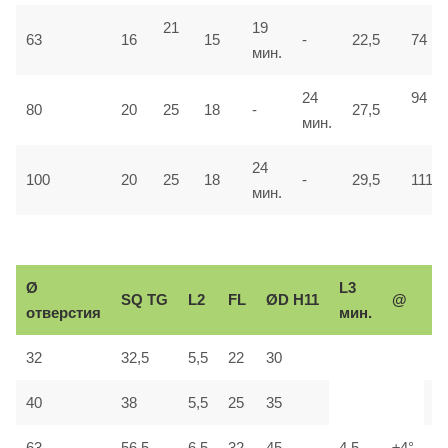
21
19
63
16
15
-
22,5
74
мин.
24
94
80
20
25
18
-
27,5
мин.
24
100
20
25
18
-
29,5
111
мин.
Ø
L3
Р
SQ
TG
L2
FL
ØD H11
@
отверстия
мин.
р
32
32,5
5,5
22
30
М
40
38
5,5
25
35
М
63
56,5
6,5
32
45
4,5
±4°
М