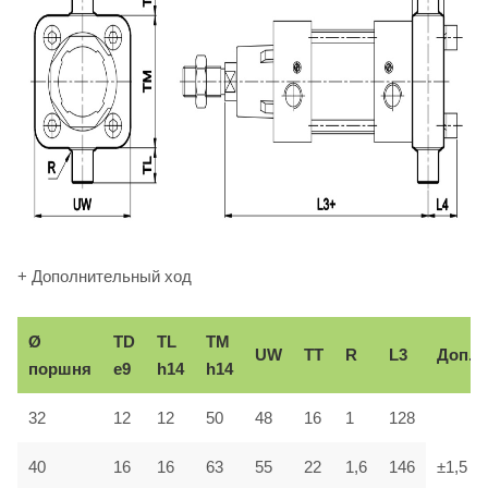
+ Дополнительный ход
Ø
TD
TL
TM
UW
TT
R
L3
Доп.
поршня
e9
h14
h14
32
12
12
50
48
16
1
128
40
16
16
63
55
22
1,6
146
±1,5