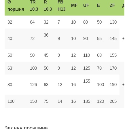
Ø
TR
R
FB
MF
UF
E
ZF
До
поршня
±0,3
±0,3
H13
32
64
32
7
10
80
50
130
36
40
72
9
10
90
55
145
±1,
50
90
45
9
12
110
68
155
63
100
50
9
12
125
78
170
155
80
126
63
12
16
100
190
±1
100
150
75
14
16
185
120
205
Задняя проушина