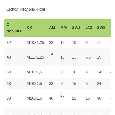
+ Дополнительный ход
Ø
KK
AM
ММ
SW2
L12
SW1
Вe
поршня
32
M10X1,25
22
12
10
6
17
30
24
40
M12X1,25
16
13
6,5
19
35
50
M16X1,5
32
20
16
8
24
40
63
M16X1,5
32
20
16
8
24
45
25
80
M20X1,5
40
21
10
30
45
25