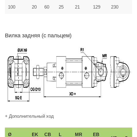
100
20
60
25
21
129
230
Вилка задняя (с пальцем)
+ Дополнительный ход
Ø
EK
CB
L
MR
EB