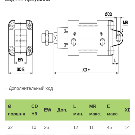
+ Дополнительный ход
Ø
CD
L
MR
E
EW
Доп.
XD
поршня
H9
мин.
макс.
макс.
32
10
26
12
11
45
142