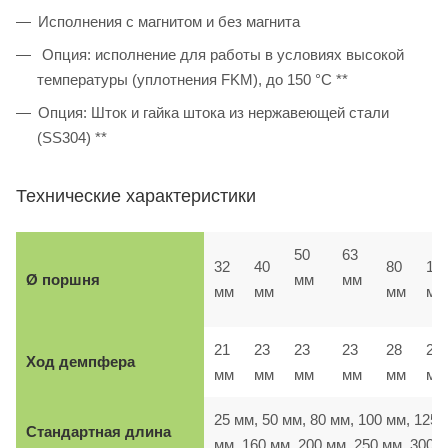
Исполнения с магнитом и без магнита
Опция: исполнение для работы в условиях высокой
температуры (уплотнения FKM), до 150 °C **
Опция: Шток и гайка штока из нержавеющей стали
(SS304) **
Технические характеристики
50
63
32
40
80
10
Ø поршня
мм
мм
мм
мм
мм
мм
21
23
23
23
28
28
Ход демпфера
мм
мм
мм
мм
мм
м
25 мм, 50 мм, 80 мм, 100 мм, 125
Стандартная длина
мм, 160 мм, 200 мм, 250 мм, 300