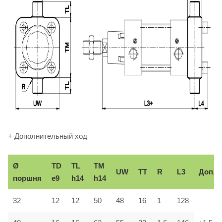
+ Дополнительный ход
Ø
TD
TL
TM
UW
TT
R
L3
Доп.
поршня
e9
h14
h14
32
12
12
50
48
16
1
128