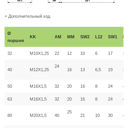
+ Дополнительный ход
Ø
KK
AM
ММ
SW2
L12
SW1
Вe
поршня
32
M10X1,25
22
12
10
6
17
30
24
40
M12X1,25
16
13
6,5
19
35
50
M16X1,5
32
20
16
8
24
40
63
M16X1,5
32
20
16
8
24
45
25
80
M20X1,5
40
21
10
30
45