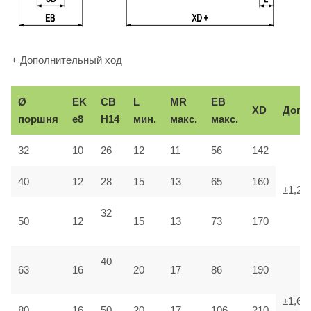
+ Дополнительный ход
Ø
EK
CB
L
MR
EB
XD
Доп.
поршня
e8
H14
мин.
макс.
макс.
32
10
26
12
11
56
142
40
12
28
15
13
65
160
±1,25
32
50
12
15
13
73
170
40
63
16
20
17
86
190
±1,6
80
16
50
20
17
106
210