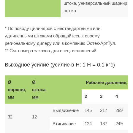
штока, универсальный шарнир
штока
* По поводу цилиндров с нестандартными или
удлиненными штоками обращайтесь к своему
региональному дилеру или в компанию Остек-АртТул.
** См. номера заказов для спец. исполнений.
Выходное усилие (усилие в Н: 1 Н = 0,1 кгс)
Ø
Ø
Рабочее давление, б
поршня,
штока,
2
3
4
мм
мм
Выдвижение
145
217
289
32
12
Втягивание
124
187
249