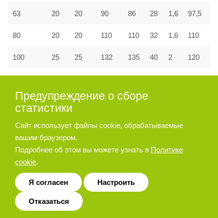
63
20
20
90
86
28
1,6
97,5
80
20
20
110
110
32
1,6
110
100
25
25
132
135
40
2
120
Предупреждение о сборе
Принадлежности для пневмоцилиндра
статистики
серии A27, A28
Сайт использует файлы cookie, обрабатываемые
вашим браузером.
Опора угловая
Подробнее об этом вы можете узнать в
Политике
cookie
.
Я согласен
Настроить
Отказаться