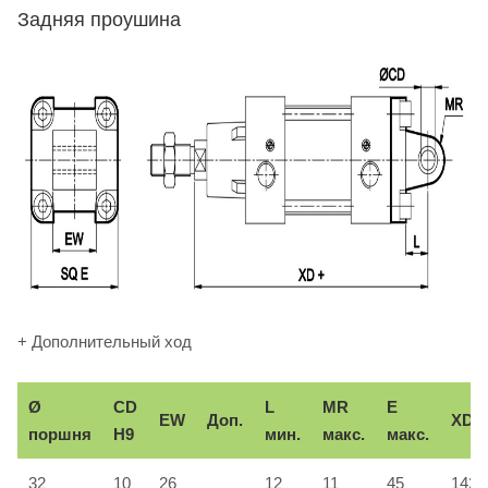
Задняя проушина
+ Дополнительный ход
Ø
CD
L
MR
E
EW
Доп.
XD
поршня
H9
мин.
макс.
макс.
32
10
26
12
11
45
142