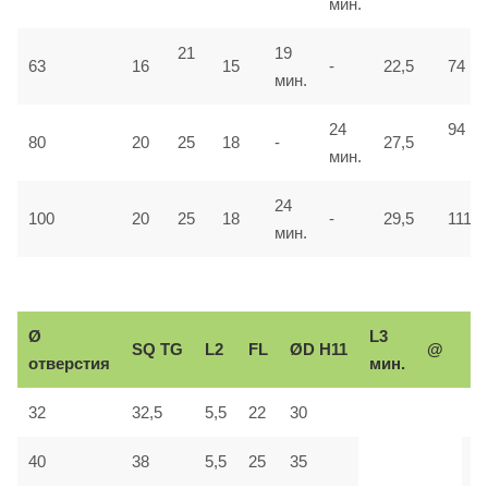
мин.
21
19
63
16
15
-
22,5
74
мин.
24
94
80
20
25
18
-
27,5
мин.
24
100
20
25
18
-
29,5
111
мин.
Ø
L3
Р
SQ
TG
L2
FL
ØD H11
@
отверстия
мин.
р
32
32,5
5,5
22
30
М
40
38
5,5
25
35
М