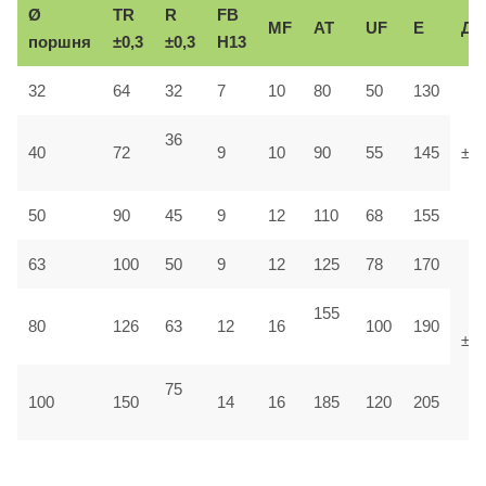
Ø
TR
R
FB
MF
AT
UF
E
До
поршня
±0,3
±0,3
H13
32
64
32
7
10
80
50
130
36
40
72
9
10
90
55
145
±1,
50
90
45
9
12
110
68
155
63
100
50
9
12
125
78
170
155
80
126
63
12
16
100
190
±1
75
100
150
14
16
185
120
205