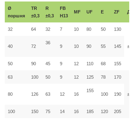
Ø
TR
R
FB
MF
UF
E
ZF
До
поршня
±0,3
±0,3
H13
32
64
32
7
10
80
50
130
36
40
72
9
10
90
55
145
±1,
50
90
45
9
12
110
68
155
63
100
50
9
12
125
78
170
155
80
126
63
12
16
100
190
±1
100
150
75
14
16
185
120
205