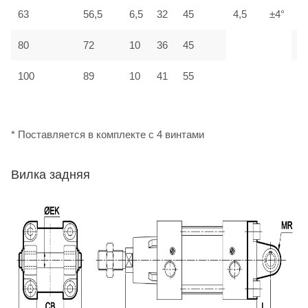
63
56,5
6,5
32
45
4,5
±4°
М
80
72
10
36
45
М
100
89
10
41
55
М
* Поставляется в комплекте с 4 винтами
Вилка задняя