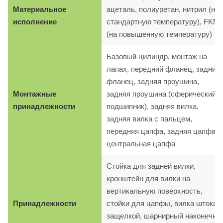
Материальное
ацеталь, полиуретан, нитрил (на
исполнение
стандартную температуру), FKM
(на повышенную температуру)
Базовый цилиндр, монтаж на
лапах, передний фланец, задний
фланец, задняя проушина,
Монтажные
задняя проушина (сферический
принадлежности
подшипник), задняя вилка,
задняя вилка с пальцем,
передняя цапфа, задняя цапфа,
центральная цапфа
Стойка для задней вилки,
кронштейн для вилки на
вертикальную поверхность,
Принадлежности
стойки для цапфы, вилка штока с
защелкой, шарнирный наконечни