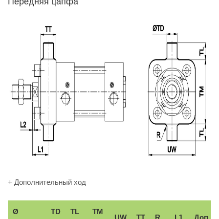
Передняя цапфа
+ Дополнительный ход
Ø
TD
TL
TM
UW
TT
R
L1
Доп.