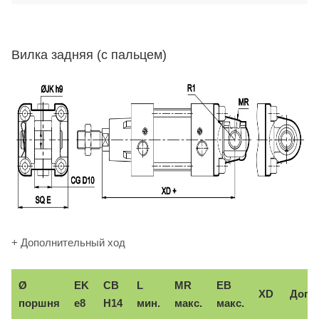
Вилка задняя (с пальцем)
+ Дополнительный ход
Ø
EK
CB
L
MR
EB
XD
Доп.
поршня
e8
H14
мин.
макс.
макс.