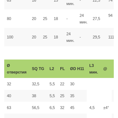
63
16
15
-
22,5
74
мин.
24
94
80
20
25
18
-
27,5
мин.
24
100
20
25
18
-
29,5
111
мин.
Ø
L3
Р
SQ
TG
L2
FL
ØD H11
@
отверстия
мин.
р
32
32,5
5,5
22
30
М
40
38
5,5
25
35
М
63
56,5
6,5
32
45
4,5
±4°
М