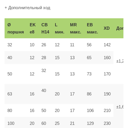
+ Дополнительный ход
Ø
EK
CB
L
MR
EB
XD
Доп.
поршня
e8
H14
мин.
макс.
макс.
32
10
26
12
11
56
142
40
12
28
15
13
65
160
±1,25
32
50
12
15
13
73
170
40
63
16
20
17
86
190
±1,6
80
16
50
20
17
106
210
100
20
60
25
21
129
230