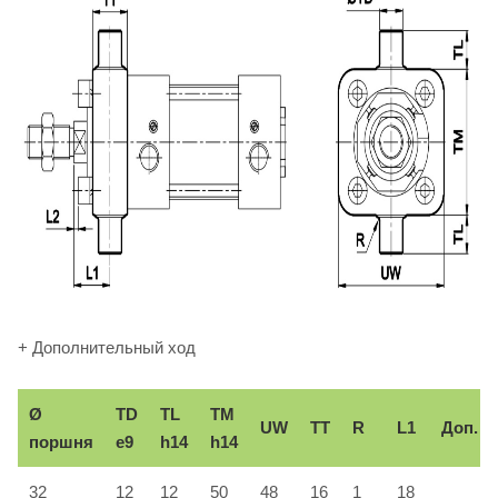
+ Дополнительный ход
Ø
TD
TL
TM
UW
TT
R
L1
Доп.
поршня
e9
h14
h14
32
12
12
50
48
16
1
18