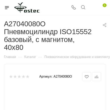
0
A27040080O
Пневмоцилиндр ISO15552
базовый, с магнитом,
40x80
—
—
Главная
Каталог
Пневматическое оборудование и комплект
Артикул:
A27040080O