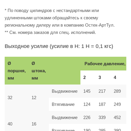
* По поводу цилиндров с нестандартными или
удлиненными штоками обращайтесь к своему
региональному дилеру или в компанию Остек-АртТул.
** См. номера заказов для спец. исполнений.
Выходное усилие (усилие в Н: 1 Н = 0,1 кгс)
Ø
Ø
Рабочее давление, б
поршня,
штока,
2
3
4
мм
мм
Выдвижение
145
217
289
32
12
Втягивание
124
187
249
Выдвижение
226
339
452
40
16
Втягивание
190
285
380