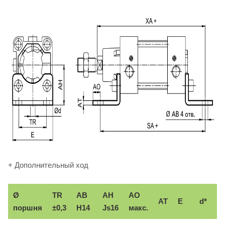
+ Дополнительный ход
Ø
TR
AB
AH
АО
AT
E
d*
поршня
±0,3
H14
Js16
макс.