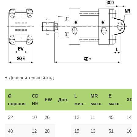
+ Дополнительный ход
Ø
CD
L
MR
E
EW
Доп.
XD
поршня
H9
мин.
макс.
макс.
32
10
26
12
11
45
142
40
12
28
15
13
51
160