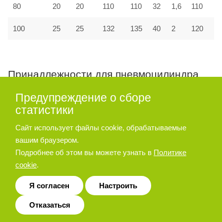
80
20
20
110
110
32
1,6
110
100
25
25
132
135
40
2
120
Принадлежности для пневмоцилиндра
серии A27, A28
Предупреждение о сборе
статистики
Опора угловая
Сайт использует файлы cookie, обрабатываемые
вашим браузером.
Подробнее об этом вы можете узнать в
Политике
cookie
.
Я согласен
Настроить
Отказаться