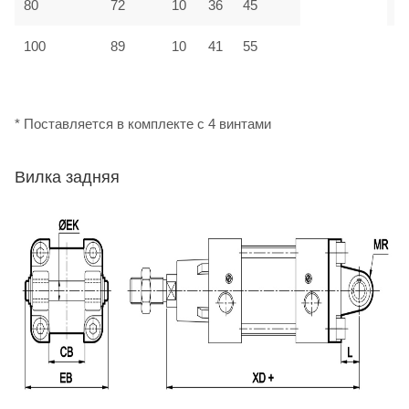
80
72
10
36
45
М
100
89
10
41
55
М
* Поставляется в комплекте с 4 винтами
Вилка задняя