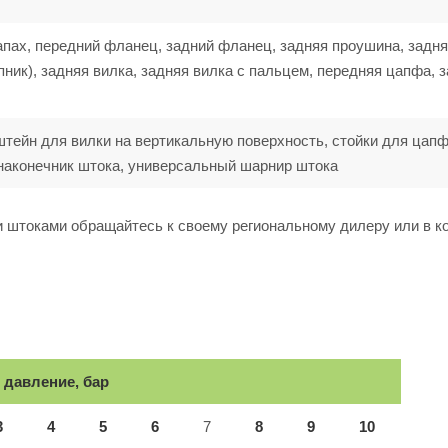
апах, передний фланец, задний фланец, задняя проушина, задн
ик), задняя вилка, задняя вилка с пальцем, передняя цапфа, 
штейн для вилки на вертикальную поверхность, стойки для цапф
наконечник штока, универсальный шарнир штока
 штоками обращайтесь к своему региональному дилеру или в 
 давление, бар
3
4
5
6
7
8
9
10