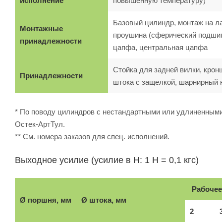
исполнение
повышенную температуру)
Базовый цилиндр, монтаж на л
Монтажные
проушина (сферический подшипн
принадлежности
цапфа, центральная цапфа
Стойка для задней вилки, крон
Принадлежности
штока с защелкой, шарнирный 
* По поводу цилиндров с нестандартными или удлиненными
Остек-АртТул.
** См. номера заказов для спец. исполнений.
Выходное усилие (усилие в Н: 1 Н = 0,1 кгс)
Рабочее
Ø поршня, мм
Ø штока, мм
2