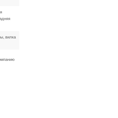
яя
задняя
ы, вилка
компанию