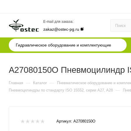
E-mail для заказа:
zakaz@ostec-pg.ru
Гидравлическое оборудование и комплектующие
A27080150O Пневмоцилиндр IS
—
—
Главная
Каталог
Пневматическое оборудование и компле
—
Пневмоцилиндры по стандарту ISO 15552, серии A27, A28
Пнев
Артикул:
A27080150O