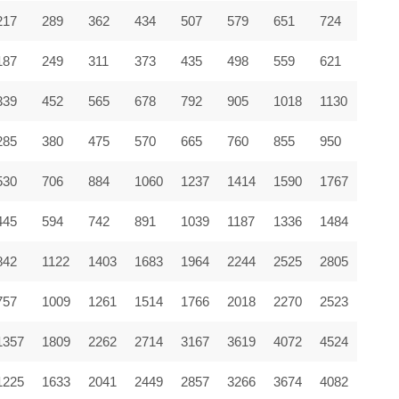
217
289
362
434
507
579
651
724
187
249
311
373
435
498
559
621
339
452
565
678
792
905
1018
1130
285
380
475
570
665
760
855
950
530
706
884
1060
1237
1414
1590
1767
445
594
742
891
1039
1187
1336
1484
842
1122
1403
1683
1964
2244
2525
2805
757
1009
1261
1514
1766
2018
2270
2523
1357
1809
2262
2714
3167
3619
4072
4524
1225
1633
2041
2449
2857
3266
3674
4082