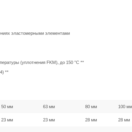
ениях эластомерными элементами
ературы (уплотнения FKM), до 150 °C **
) **
50 мм
63 мм
80 мм
100 м
23 мм
23 мм
28 мм
28 мм