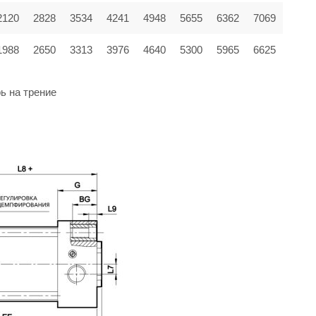
2120
2828
3534
4241
4948
5655
6362
7069
1988
2650
3313
3976
4640
5300
5965
6625
ь на трение