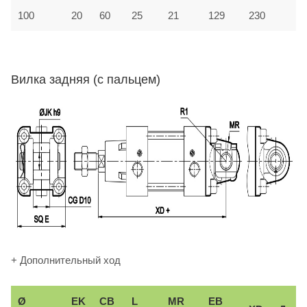
100
20
60
25
21
129
230
Вилка задняя (с пальцем)
+ Дополнительный ход
Ø
EK
CB
L
MR
EB