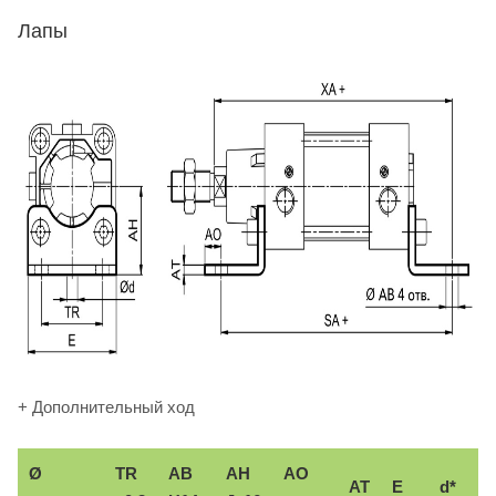
Лапы
+ Дополнительный ход
Ø
TR
AB
AH
АО
AT
E
d*