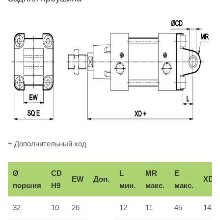
+ Дополнительный ход
Ø
CD
L
MR
E
EW
Доп.
XD
поршня
H9
мин.
макс.
макс.
32
10
26
12
11
45
142