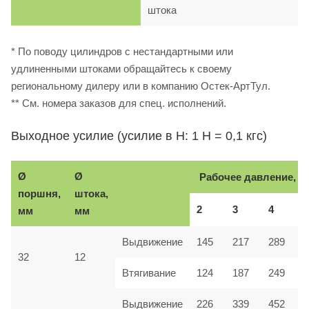
штока
* По поводу цилиндров с нестандартными или
удлиненными штоками обращайтесь к своему
региональному дилеру или в компанию Остек-АртТул.
** См. номера заказов для спец. исполнений.
Выходное усилие (усилие в Н: 1 Н = 0,1 кгс)
Ø
Ø
Рабочее давление, б
поршня,
штока,
2
3
4
мм
мм
Выдвижение
145
217
289
32
12
Втягивание
124
187
249
Выдвижение
226
339
452