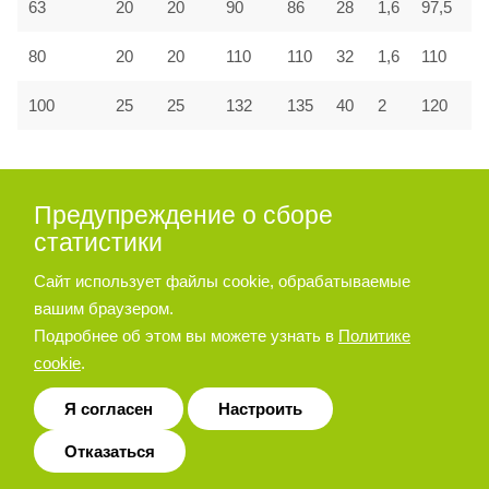
63
20
20
90
86
28
1,6
97,5
80
20
20
110
110
32
1,6
110
100
25
25
132
135
40
2
120
Принадлежности для пневмоцилиндра
Предупреждение о сборе
серии A27, A28
статистики
Сайт использует файлы cookie, обрабатываемые
Опора угловая
вашим браузером.
Подробнее об этом вы можете узнать в
Политике
cookie
.
Я согласен
Настроить
Отказаться