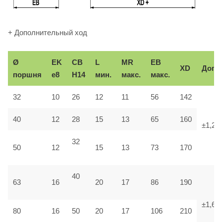
+ Дополнительный ход
Ø
EK
CB
L
MR
EB
XD
Доп.
поршня
e8
H14
мин.
макс.
макс.
32
10
26
12
11
56
142
40
12
28
15
13
65
160
±1,25
32
50
12
15
13
73
170
40
63
16
20
17
86
190
±1,6
80
16
50
20
17
106
210