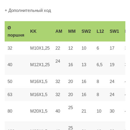
+ Дополнительный ход
Ø
KK
AM
ММ
SW2
L12
SW1
Вe
поршня
32
M10X1,25
22
12
10
6
17
30
24
40
M12X1,25
16
13
6,5
19
35
50
M16X1,5
32
20
16
8
24
40
63
M16X1,5
32
20
16
8
24
45
25
80
M20X1,5
40
21
10
30
45
25