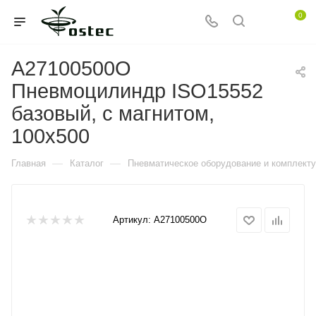
0
A27100500O
Пневмоцилиндр ISO15552
базовый, с магнитом,
100x500
—
—
Главная
Каталог
Пневматическое оборудование и комплект
Артикул:
A27100500O