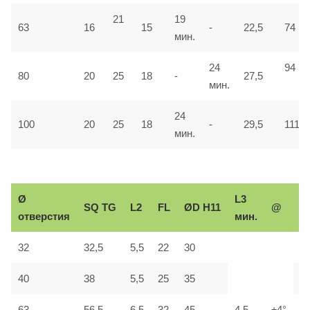
21
19
63
16
15
-
22,5
74
мин.
24
94
80
20
25
18
-
27,5
мин.
24
100
20
25
18
-
29,5
111
мин.
Ø
L3
Р
SQ
TG
L2
FL
ØD H11
@
отверстия
мин.
р
32
32,5
5,5
22
30
М
40
38
5,5
25
35
М
63
56,5
6,5
32
45
4,5
±4°
М