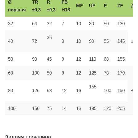
Ø
TR
R
FB
MF
UF
E
ZF
До
поршня
±0,3
±0,3
H13
32
64
32
7
10
80
50
130
36
40
72
9
10
90
55
145
±1,
50
90
45
9
12
110
68
155
63
100
50
9
12
125
78
170
155
80
126
63
12
16
100
190
±1
100
150
75
14
16
185
120
205
Задняя проушина