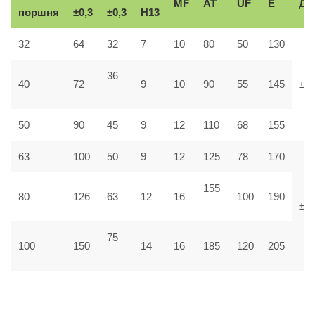
MF
AT
UF
E
До
поршня
±0,3
±0,3
H13
32
64
32
7
10
80
50
130
36
40
72
9
10
90
55
145
±1,
50
90
45
9
12
110
68
155
63
100
50
9
12
125
78
170
155
80
126
63
12
16
100
190
±1
75
100
150
14
16
185
120
205