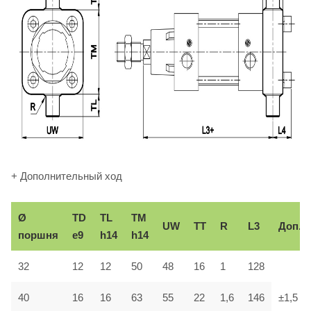
+ Дополнительный ход
Ø
TD
TL
TM
UW
TT
R
L3
Доп.
поршня
e9
h14
h14
32
12
12
50
48
16
1
128
40
16
16
63
55
22
1,6
146
±1,5