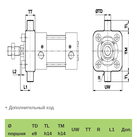
+ Дополнительный ход
Ø
TD
TL
TM
UW
TT
R
L1
Доп.
поршня
e9
h14
h14