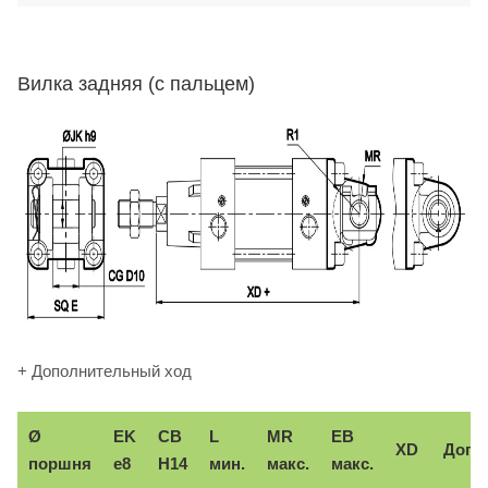
Вилка задняя (с пальцем)
+ Дополнительный ход
Ø
EK
CB
L
MR
EB
XD
Доп.
поршня
e8
H14
мин.
макс.
макс.