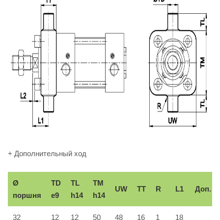
+ Дополнительный ход
Ø
TD
TL
TM
UW
TT
R
L1
Доп.
поршня
e9
h14
h14
32
12
12
50
48
16
1
18