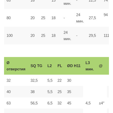
63
16
15
-
22,5
74
мин.
24
94
80
20
25
18
-
27,5
мин.
24
100
20
25
18
-
29,5
111
мин.
Ø
L3
Р
SQ
TG
L2
FL
ØD H11
@
отверстия
мин.
р
32
32,5
5,5
22
30
М
40
38
5,5
25
35
М
63
56,5
6,5
32
45
4,5
±4°
М