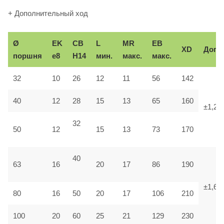
+ Дополнительный ход
Ø
EK
CB
L
MR
EB
XD
Доп.
поршня
e8
H14
мин.
макс.
макс.
32
10
26
12
11
56
142
40
12
28
15
13
65
160
±1,25
32
50
12
15
13
73
170
40
63
16
20
17
86
190
±1,6
80
16
50
20
17
106
210
100
20
60
25
21
129
230