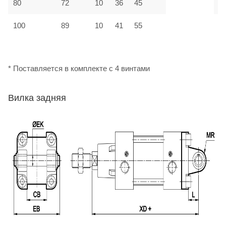
80
72
10
36
45
М
100
89
10
41
55
М
* Поставляется в комплекте с 4 винтами
Вилка задняя