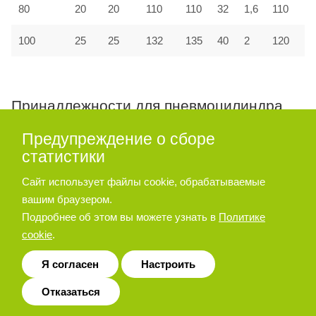
80
20
20
110
110
32
1,6
110
100
25
25
132
135
40
2
120
Принадлежности для пневмоцилиндра
серии A27, A28
Предупреждение о сборе
статистики
Опора угловая
Сайт использует файлы cookie, обрабатываемые
вашим браузером.
Подробнее об этом вы можете узнать в
Политике
cookie
.
Я согласен
Настроить
Отказаться