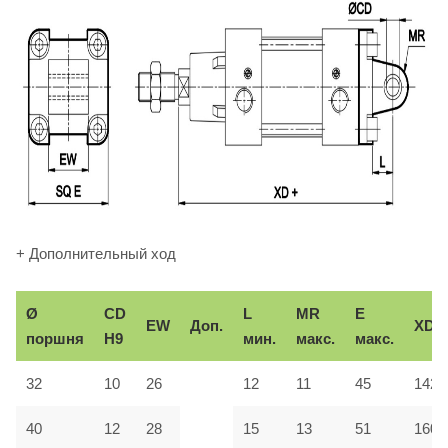
+ Дополнительный ход
Ø
CD
L
MR
E
EW
Доп.
XD
поршня
H9
мин.
макс.
макс.
32
10
26
12
11
45
142
40
12
28
15
13
51
160