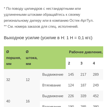
* По поводу цилиндров с нестандартными или
удлиненными штоками обращайтесь к своему
региональному дилеру или в компанию Остек-АртТул.
** См. номера заказов для спец. исполнений.
Выходное усилие (усилие в Н: 1 Н = 0,1 кгс)
Ø
Ø
Рабочее давление, б
поршня,
штока,
2
3
4
мм
мм
Выдвижение
145
217
289
32
12
Втягивание
124
187
249
Выдвижение
226
339
452
40
16
Втягивание
190
285
380