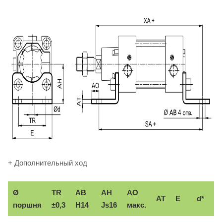
+ Дополнительный ход
Ø
TR
AB
AH
АО
AT
E
d*
поршня
±0,3
H14
Js16
макс.