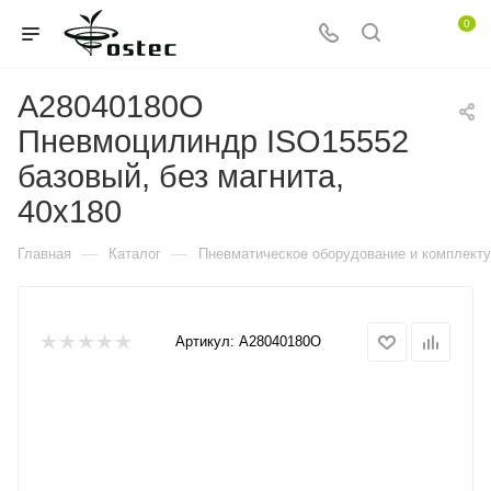
0
A28040180O
Пневмоцилиндр ISO15552
базовый, без магнита,
40x180
—
—
Главная
Каталог
Пневматическое оборудование и комплект
Артикул:
A28040180O