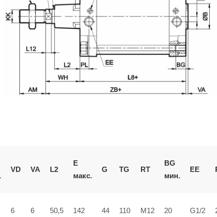
BG
E
L2
VD
VA
G
TG
RT
EE
мин.
1
макс.
6
6
50,5
142
44
110
M12
20
G1/2