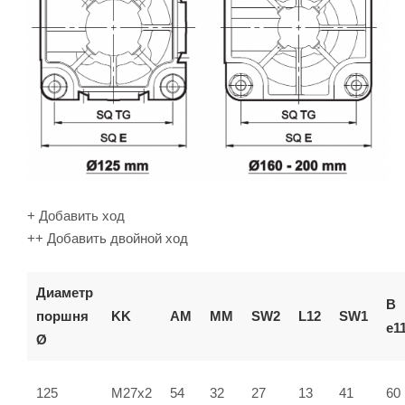
+ Добавить ход
++ Добавить двойной ход
Диаметр
В
поршня
KK
AM
ММ
SW2
L12
SW1
e1
Ø
125
M27x2
54
32
27
13
41
60