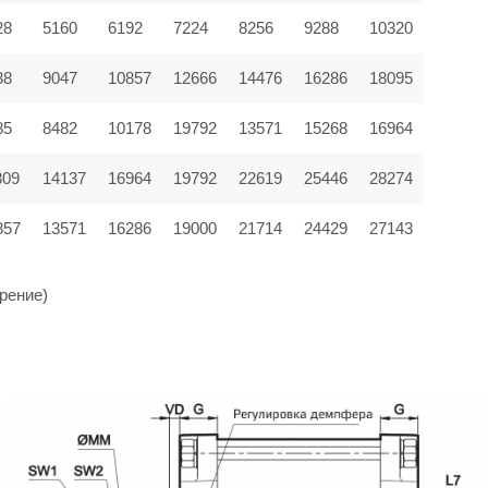
28
5160
6192
7224
8256
9288
10320
38
9047
10857
12666
14476
16286
18095
85
8482
10178
19792
13571
15268
16964
309
14137
16964
19792
22619
25446
28274
857
13571
16286
19000
21714
24429
27143
рение)