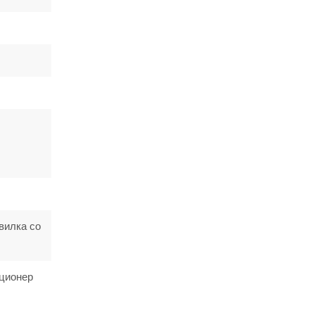
вилка со
иционер