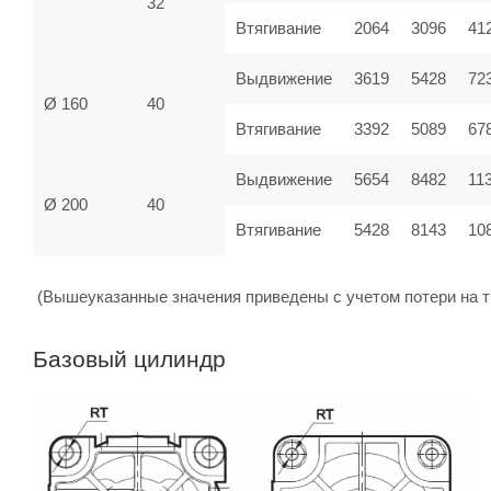
32
Втягивание
2064
3096
41
Выдвижение
3619
5428
72
Ø 160
40
Втягивание
3392
5089
67
Выдвижение
5654
8482
11
Ø 200
40
Втягивание
5428
8143
10
(Вышеуказанные значения приведены с учетом потери на т
Базовый цилиндр