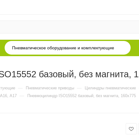
Пневматическое оборудование и комплектующие
O15552 базовый, без магнита, 
—
—
ктующие
Пневматические приводы
Цилиндры пневматические
—
 А16, А17
Пневмоцилиндр ISO15552 базовый, без магнита, 160x775