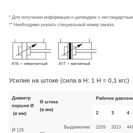
* Для получения информации о цилиндрах с нестандартны
** Необходимо указать специальный номер заказа.
Усилие на штоке (сила в Н: 1 Н = 0,1 кгс)
Диаметр
Рабочее давлени
Ø штока
поршня Ø
(в мм)
2
3
4
(в мм)
Выдвижение
2209
3313
44
Ø 125