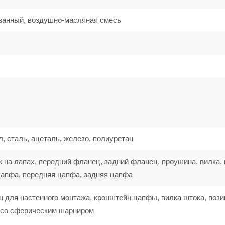
ванный, воздушно-масляная смесь
, сталь, ацеталь, железо, полиуретан
 на лапах, передний фланец, задний фланец, проушина, вилка, 
цапфа, передняя цапфа, задняя цапфа
н для настенного монтажа, кронштейн цапфы, вилка штока, поз
а со сферическим шарниром