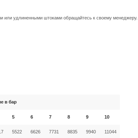
ми или удлиненными штоками обращайтесь к своему менеджеру.
е в бар
5
6
7
8
9
10
17
5522
6626
7731
8835
9940
11044