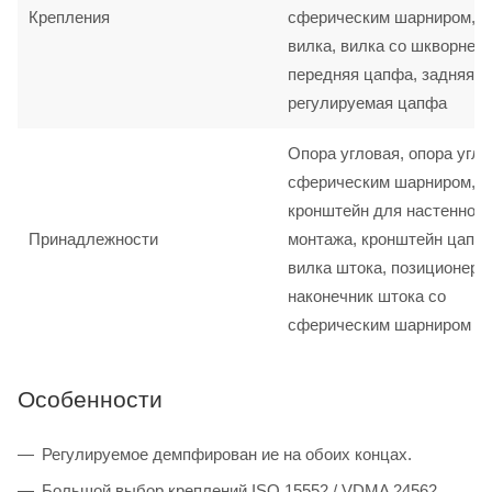
Крепления
сферическим шарниром,
вилка, вилка со шкворнем,
передняя цапфа, задняя ц
регулируемая цапфа
Опора угловая, опора угло
сферическим шарниром,
кронштейн для настенного
Принадлежности
монтажа, кронштейн цапф
вилка штока, позиционер 
наконечник штока со
сферическим шарниром
Особенности
Регулируемое демпфирован ие на обоих концах.
Большой выбор креплений ISO 15552 / VDMA 24562.