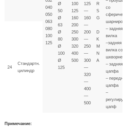
032
– проушин
Ø
100
125
R
040
со
50
125
—
S
050
сферичес
Ø
160
160
G
063
шарниром
63
200
—
080
– задняя
Ø
250
200
D
100
вилка
80
300
—
K
125
–задняя
Ø
320
250
M
вилка со
100
400
—
N
шкворнем
Ø
500
300
A
Стандартн.
– задняя
24
125
—
цилиндр
цапфа
320
– передня
—
цапфа
400
–
—
регулируе
500
цапф
Примечание: