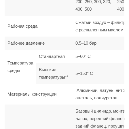
200, 250, 300, 320,
250, 3
400, 500
400, 
Сжатый воздух – фильтро
Рабочая среда
с распыленным маслом
Рабочее давление
0,5–10 бар
Стандартная
5–60° C
Температура
Высокие
среды
5–150° C
температуры**
Алюминий, латунь, нитрил
Материалы конструкции
ацеталь, полиуретан
Базовый цилиндр, монтаж
лапах, передний фланец,
задний фланец, проушина