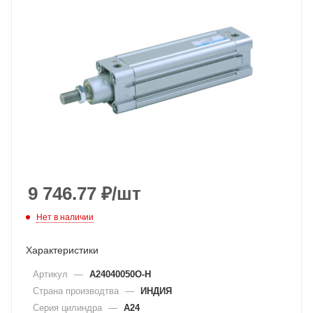
9 746.77
₽
/шт
Нет в наличии
Характеристики
Артикул
—
A24040050O-H
Страна производтва
—
ИНДИЯ
Серия цилиндра
—
A24