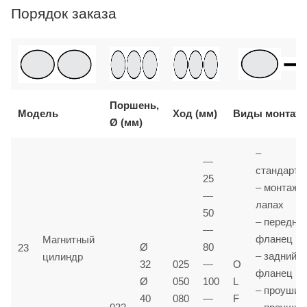
Порядок заказа
Поршень,
Модель
Ход (мм)
Виды монтаж
Ø (мм)
–
—
стандартн
25
– монтаж 
—
лапах
50
– передни
—
фланец
Магнитный
Ø
80
23
– задний
цилиндр
32
025
—
O
фланец
Ø
050
100
L
– проушин
40
080
—
F