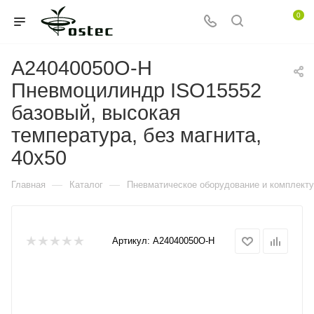
0
A24040050O-H
Пневмоцилиндр ISO15552
базовый, высокая
температура, без магнита,
40x50
—
—
Главная
Каталог
Пневматическое оборудование и комплект
Артикул:
A24040050O-H