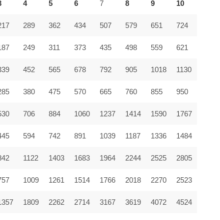
3
4
5
6
7
8
9
10
217
289
362
434
507
579
651
724
187
249
311
373
435
498
559
621
339
452
565
678
792
905
1018
1130
285
380
475
570
665
760
855
950
530
706
884
1060
1237
1414
1590
1767
445
594
742
891
1039
1187
1336
1484
842
1122
1403
1683
1964
2244
2525
2805
757
1009
1261
1514
1766
2018
2270
2523
1357
1809
2262
2714
3167
3619
4072
4524