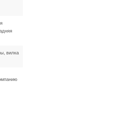
яя
задняя
ы, вилка
компанию