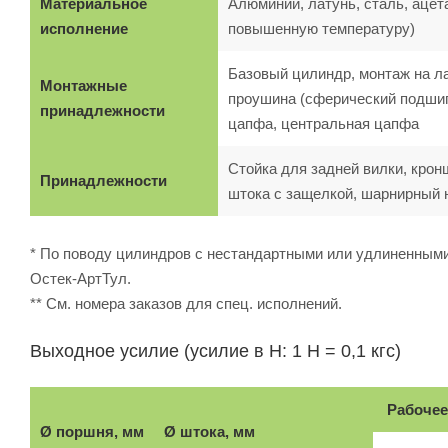
Материальное
Алюминий, латунь, сталь, ацет
исполнение
повышенную температуру)
Базовый цилиндр, монтаж на л
Монтажные
проушина (сферический подшипн
принадлежности
цапфа, центральная цапфа
Стойка для задней вилки, крон
Принадлежности
штока с защелкой, шарнирный 
* По поводу цилиндров с нестандартными или удлиненными
Остек-АртТул.
** См. номера заказов для спец. исполнений.
Выходное усилие (усилие в Н: 1 Н = 0,1 кгс)
Рабочее
Ø поршня, мм
Ø штока, мм