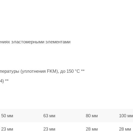
ениях эластомерными элементами
ературы (уплотнения FKM), до 150 °C **
) **
50 мм
63 мм
80 мм
100 м
23 мм
23 мм
28 мм
28 мм