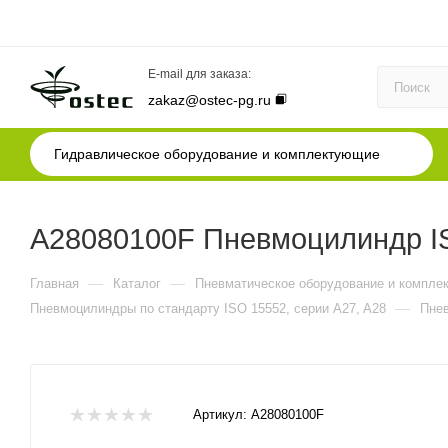
E-mail для заказа:
zakaz@ostec-pg.ru
Гидравлическое оборудование и комплектующие
A28080100F Пневмоцилиндр IS
—
—
Главная
Каталог
Пневматическое оборудование и компле
—
Пневмоцилиндры по стандарту ISO 15552, серии A27, A28
Пнев
Артикул:
A28080100F