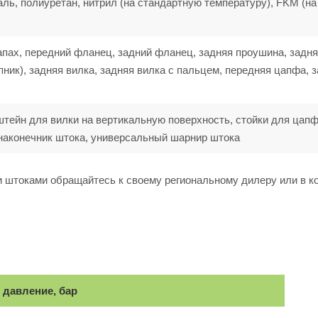
аль, полиуретан, нитрил (на стандартную температуру), FKM (на
апах, передний фланец, задний фланец, задняя проушина, задн
ик), задняя вилка, задняя вилка с пальцем, передняя цапфа, 
штейн для вилки на вертикальную поверхность, стойки для цапф
наконечник штока, универсальный шарнир штока
 штоками обращайтесь к своему региональному дилеру или в 
 давление, бар