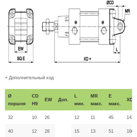
+ Дополнительный ход
Ø
CD
L
MR
E
EW
Доп.
XD
поршня
H9
мин.
макс.
макс.
32
10
26
12
11
45
142
40
12
28
15
13
51
160