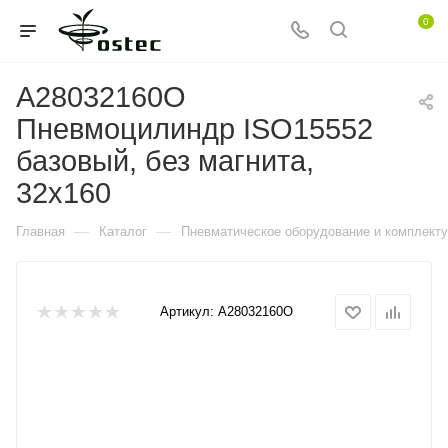
0
A28032160O
Пневмоцилиндр ISO15552
базовый, без магнита,
32x160
—
—
Главная
Каталог
Пневматическое оборудование и комплект
Артикул:
A28032160O