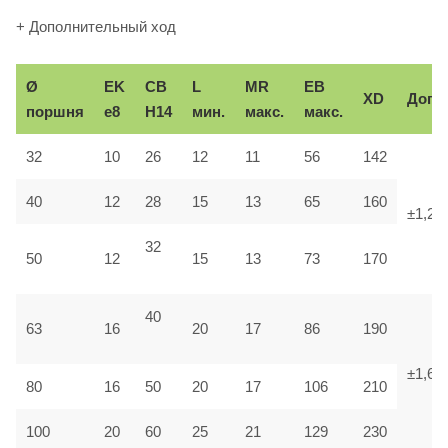
+ Дополнительный ход
Ø
EK
CB
L
MR
EB
XD
Доп.
поршня
e8
H14
мин.
макс.
макс.
32
10
26
12
11
56
142
40
12
28
15
13
65
160
±1,25
32
50
12
15
13
73
170
40
63
16
20
17
86
190
±1,6
80
16
50
20
17
106
210
100
20
60
25
21
129
230