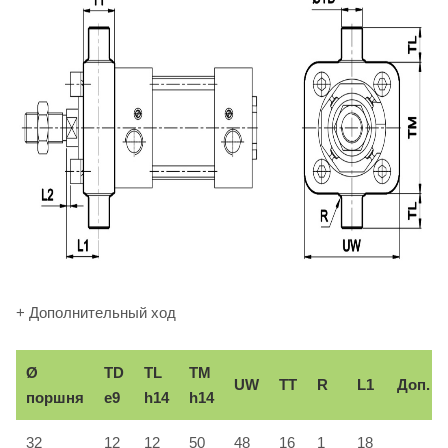
+ Дополнительный ход
Ø
TD
TL
TM
UW
TT
R
L1
Доп.
поршня
e9
h14
h14
32
12
12
50
48
16
1
18