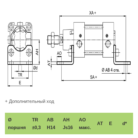
+ Дополнительный ход
Ø
TR
AB
AH
АО
AT
E
d*
поршня
±0,3
H14
Js16
макс.