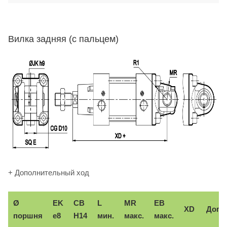
Вилка задняя (с пальцем)
+ Дополнительный ход
Ø
EK
CB
L
MR
EB
XD
Доп.
поршня
e8
H14
мин.
макс.
макс.