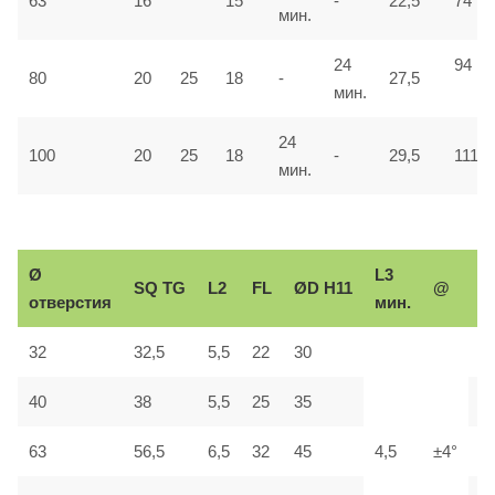
63
16
15
-
22,5
74
мин.
24
94
80
20
25
18
-
27,5
мин.
24
100
20
25
18
-
29,5
111
мин.
Ø
L3
Р
SQ
TG
L2
FL
ØD H11
@
отверстия
мин.
р
32
32,5
5,5
22
30
М
40
38
5,5
25
35
М
63
56,5
6,5
32
45
4,5
±4°
М