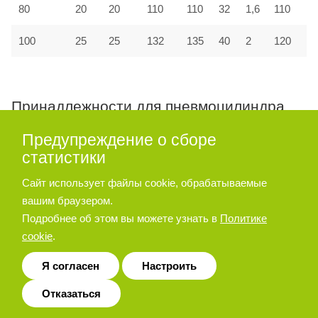
80
20
20
110
110
32
1,6
110
100
25
25
132
135
40
2
120
Принадлежности для пневмоцилиндра
серии A27, A28
Предупреждение о сборе
статистики
Опора угловая
Сайт использует файлы cookie, обрабатываемые
вашим браузером.
Подробнее об этом вы можете узнать в
Политике
cookie
.
Я согласен
Настроить
Отказаться