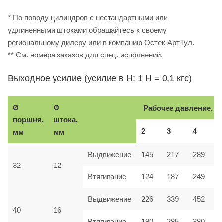
* По поводу цилиндров с нестандартными или
удлиненными штоками обращайтесь к своему
региональному дилеру или в компанию Остек-АртТул.
** См. номера заказов для спец. исполнений.
Выходное усилие (усилие в Н: 1 Н = 0,1 кгс)
Ø
Ø
Рабочее давление, б
поршня,
штока,
2
3
4
мм
мм
Выдвижение
145
217
289
32
12
Втягивание
124
187
249
Выдвижение
226
339
452
40
16
Втягивание
190
285
380