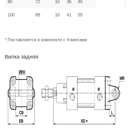
80
72
10
36
45
М
100
89
10
41
55
М
* Поставляется в комплекте с 4 винтами
Вилка задняя