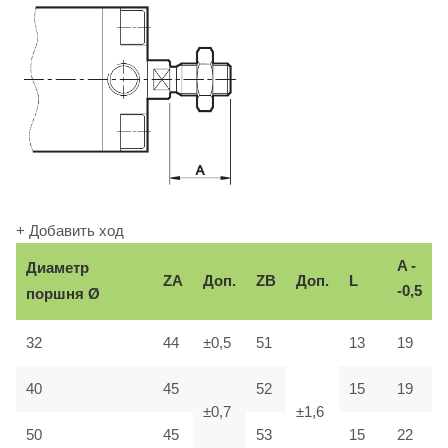
+ Добавить ход
A -
Диаметр
ZA
Доп.
ZB
Доп.
L
-0,5
поршня Ø
32
44
±0,5
51
13
19
40
45
52
15
19
±0,7
±1,6
50
45
53
15
22