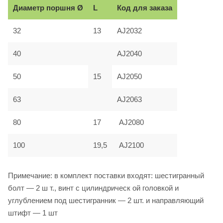
Диаметр поршня Ø
L
Код для заказа
32
13
AJ2032
40
AJ2040
50
15
AJ2050
63
AJ2063
80
17
AJ2080
100
19,5
AJ2100
Примечание: в комплект поставки входят: шестигранный
болт — 2 ш т., винт с цилиндрическ ой головкой и
углублением под шестигранник — 2 шт. и направляющий
штифт — 1 шт