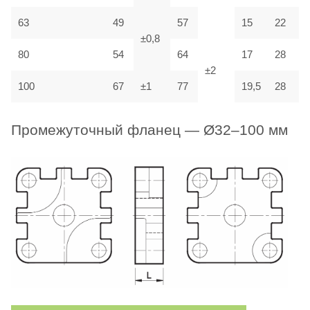
63
49
57
15
22
±0,8
80
54
64
17
28
±2
100
67
±1
77
19,5
28
Промежуточный фланец — Ø32–100 мм