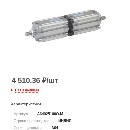
4 510.36
₽
/шт
Нет в наличии
Характеристики
Артикул
—
A64025100O-M
Страна производтва
—
ИНДИЯ
Серия цилиндра
—
A64