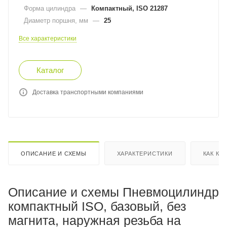
Форма цилиндра
—
Компактный, ISO 21287
Диаметр поршня, мм
—
25
Все характеристики
Каталог
Доставка транспортными компаниями
ОПИСАНИЕ И СХЕМЫ
ХАРАКТЕРИСТИКИ
КАК КУ
Описание и схемы Пневмоцилиндр
компактный ISO, базовый, без
магнита, наружная резьба на