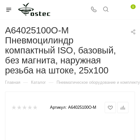
0
A64025100O-M
Пневмоцилиндр
компактный ISO, базовый,
без магнита, наружная
резьба на штоке, 25x100
—
—
Главная
Каталог
Пневматическое оборудование и комплект
Артикул:
A64025100O-M