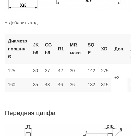
+ Добавить ход
Диаметр
К
JK
CG
MR
SQ
поршня
R1
XD
Доп.
д
h9
h9
макс.
E
Ø
за
125
30
37
42
30
142
275
M
±2
35
160
43
46
36
182
315
M
Передняя цапфа