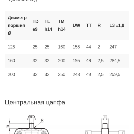
Диаметр
TD
TL
TM
поршня
UW
TT
R
L3 ±1,8
L
e9
h14
h14
Ø
125
25
25
160
155
44
2
247
3
32
160
32
200
195
49
2,5
284,5
4
200
32
32
250
248
49
2,5
299,5
4
Центральная цапфа