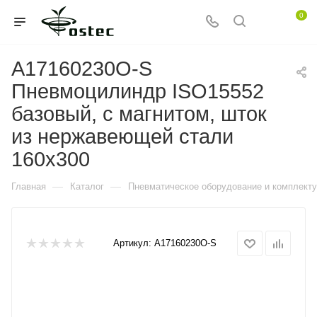
0
A17160230O-S
Пневмоцилиндр ISO15552
базовый, с магнитом, шток
из нержавеющей стали
160x300
—
—
Главная
Каталог
Пневматическое оборудование и комплект
Артикул:
A17160230O-S