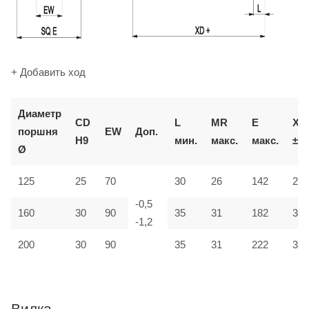
+ Добавить ход
Д
иаметр
CD
L
MR
E
XD
поршня
EW
Доп.
H9
мин.
макс.
макс.
±2
Ø
125
25
70
30
26
142
275
-0,5
160
30
90
35
31
182
315
-1,2
200
30
90
35
31
222
335
Вилка