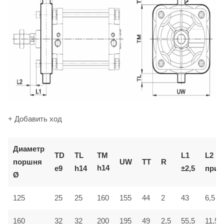
+ Добавить ход
Диаметр
TM
TD
TL
L1
L2
поршня
UW
TT
R
h14
e9
h14
±2,5
приб
Ø
6,5
125
25
25
160
155
44
2
43
160
32
32
200
195
49
2,5
55,5
11,5