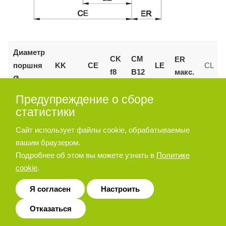
Диаметр
CK
CM
ER
поршня
KK
CE
LE
CL
макс.
f8
B12
Ø
Предупреждение о сборе
55
125
M27x2
110
30
30
45
55
статистики
160 и
Сайт использует файлы cookie, обрабатываемые
144
M36x2
35
35
72
53
70
200
вашим браузером.
Подробнее об этом вы можете узнать в
Политике
cookie
.
Позиционер штока
Я согласен
Настроить
Отказаться