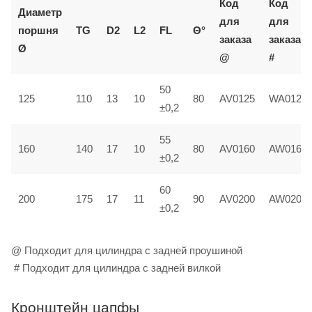
Код
Код
Диаметр
для
для
поршня
TG
D2
L2
FL
Θ°
заказа
заказа
Ø
@
#
50
125
110
13
10
80
AV0125
WA0125
±0,2
55
160
140
17
10
80
AV0160
AW0160
±0,2
60
200
175
17
11
90
AV0200
AW0200
±0,2
@ Подходит для цилиндра с задней проушиной
# Подходит для цилиндра с задней вилкой
Кронштейн цапфы