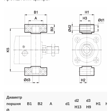
Диаметр
d2
d3
поршня
B1
B2
A
d1
H1
H2
H13
H9
Ø