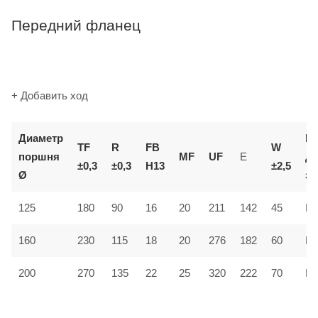
Передний фланец
+ Добавить ход
Диаметр
К
TF
R
FB
W
поршня
MF
UF
E
д
±0,3
±0,3
H13
±2,5
Ø
за
125
180
90
16
20
211
142
45
MF
160
230
115
18
20
276
182
60
MF
200
270
135
22
25
320
222
70
MF