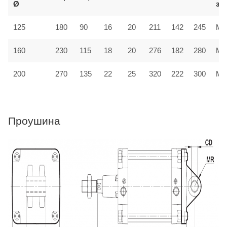
Ø
за
125
180
90
16
20
211
142
245
MF
160
230
115
18
20
276
182
280
MF
200
270
135
22
25
320
222
300
MF
Проушина