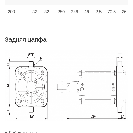
200
32
32
250
248
49
2,5
70,5
26,5
Задняя цапфа
+ Добавить ход