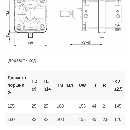
+ Добавить ход
Диаметр
TD
TL
XV
поршня
TM
h14
UW
TT
R
e9
h14
±2,5
Ø
125
25
25
160
155
44
2
145
160
32
32
200
195
49
2,5
170