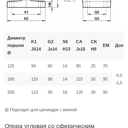
Диаметр
K1
G2
S6
CA
CK
поршня
EM
Доп.
JS14
Js14
H13
Js15
H9
Ø
125
94
60
14
90
25
70
-0,5
160
118
88
14
115
30
90
-1,5
200
122
90
18
135
30
90
@ Подходит для цилиндра с вилкой
Опора угловая со сферическим