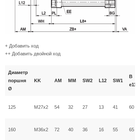
+ Добавить ход
++ Добавить двойной ход
Диаметр
В
поршня
KK
AM
ММ
SW2
L12
SW1
e11
Ø
125
M27x2
54
32
27
13
41
60
160
M36x2
72
40
36
16
55
65