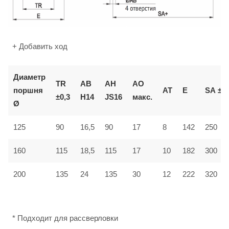
+ Добавить ход
Диаметр
TR
AB
AH
AO
поршня
AT
E
SA
±2
±0,3
H14
JS16
макс.
Ø
125
90
16,5
90
17
8
142
250
160
115
18,5
115
17
10
182
300
12
200
135
24
135
30
222
320
* Подходит для рассверловки