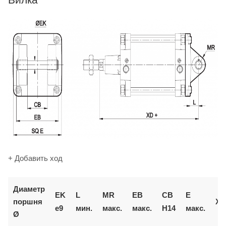
+ Добавить ход
Диаметр
EK
L
MR
EB
CB
E
поршня
XD
e9
мин.
макс.
макс.
H14
макс.
Ø