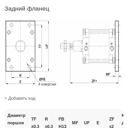
Задний фланец
+ Добавить ход
Диаметр
Ко
TF
R
FB
ZF
поршня
MF
UF
E
дл
±0,3
±0,3
H13
±2