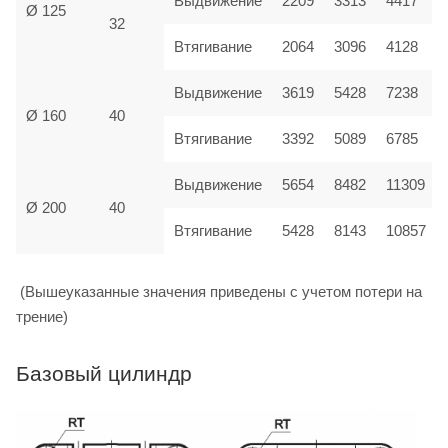
Выдвижение
2209
3313
4417
Ø 125
32
Втягивание
2064
3096
4128
Выдвижение
3619
5428
7238
Ø 160
40
Втягивание
3392
5089
6785
Выдвижение
5654
8482
11309
Ø 200
40
Втягивание
5428
8143
10857
(Вышеуказанные значения приведены с учетом потери на
трение)
Базовый цилиндр