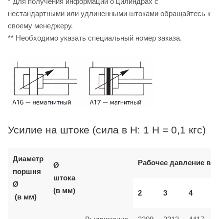
* Для получения информации о цилиндрах с
нестандартными или удлиненными штоками обращайтесь к
своему менеджеру.
** Необходимо указать специальный номер заказа.
Усилие на штоке (сила в Н: 1 Н = 0,1 кгс)
Диаметр
Рабочее давление в б
Ø
поршня
штока
Ø
(в мм)
2
3
4
(в мм)