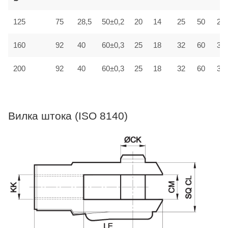
125
75
28,5
50±0,2
20
14
25
50
25±
160
92
40
60±0,3
25
18
32
60
30±
200
92
40
60±0,3
25
18
32
60
30±
Вилка штока (ISO 8140)