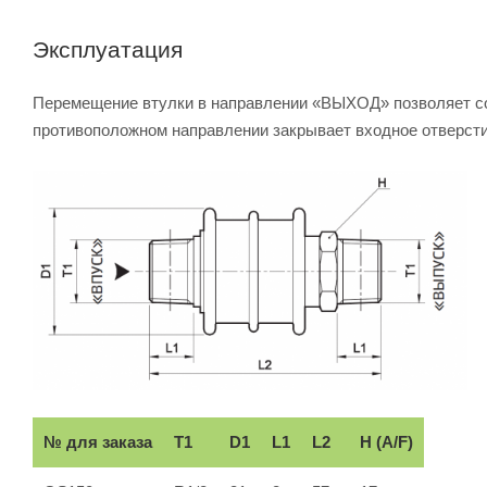
Эксплуатация
Перемещение втулки в направлении «ВЫХОД» позволяет со
противоположном направлении закрывает входное отверсти
№ для заказа
T1
D1
L1
L2
H (A/F)