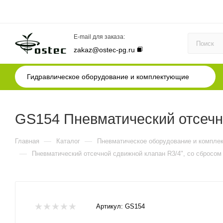
E-mail для заказа:
zakaz@ostec-pg.ru
Гидравлическое оборудование и комплектующие
GS154 Пневматический отсечно
—
—
Главная
Каталог
Пневматическое оборудование и компле
—
Пневматический отсечной сдвижной клапан R3/4", со сбросом
Артикул:
GS154