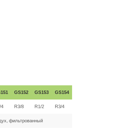
151
GS152
GS153
GS154
/4
R3/8
R1/2
R3/4
дух, фильтрованный