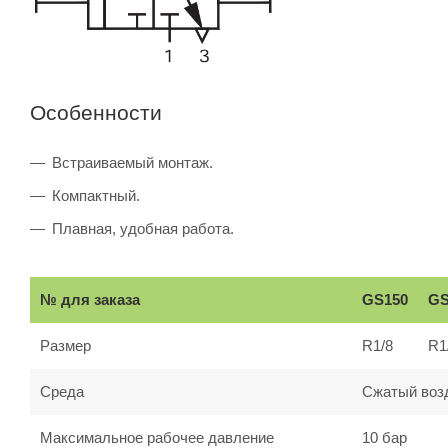
Особенности
Встраиваемый монтаж.
Компактный.
Плавная, удобная работа.
№ для заказа
GS150
GS
Размер
R1/8
R1
Среда
Сжатый воз
Максимальное рабочее давление
10 бар