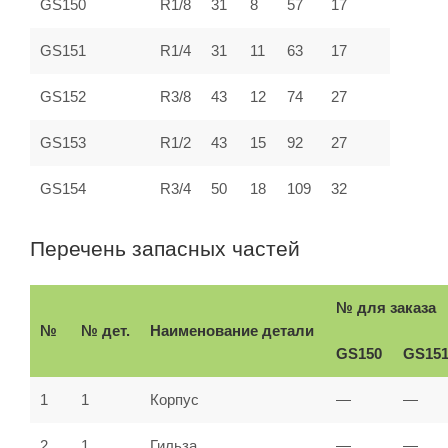
GS150
R1/8
31
8
57
17
GS151
R1/4
31
11
63
17
GS152
R3/8
43
12
74
27
GS153
R1/2
43
15
92
27
GS154
R3/4
50
18
109
32
Перечень запасных частей
№ для заказа
№
№ дет.
Наименование детали
GS150
GS15
1
1
Корпус
—
—
2
1
Гильза
—
—