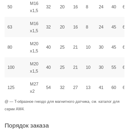
M16
50
32
20
16
8
24
40
6,5
x1,5
M16
63
32
20
16
8
24
45
6,5
x1,5
M20
80
40
25
21
10
30
45
6,5
x1,5
M20
100
40
25
21
10
30
55
6,5
x1,5
M27
125
54
32
27
13
41
60
6,5
x2
@ — T-образное гнездо для магнитного датчика, см. каталог для
серии AM4.
Порядок заказа