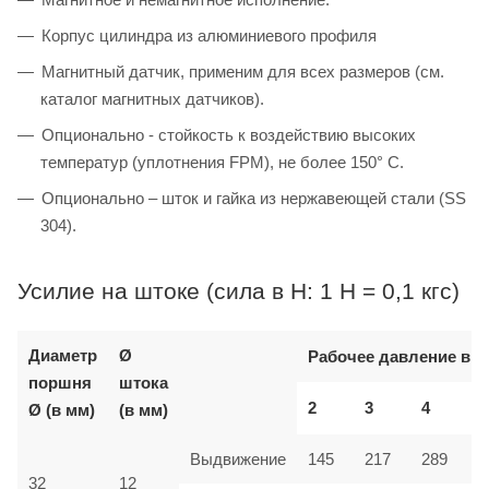
Корпус цилиндра из алюминиевого профиля
Магнитный датчик, применим для всех размеров (см.
каталог магнитных датчиков).
Опционально - стойкость к воздействию высоких
температур (уплотнения FPM), не более 150° C.
Опционально – шток и гайка из нержавеющей стали (SS
304).
Усилие на штоке (сила в Н: 1 Н = 0,1 кгс)
Диаметр
Ø
Рабочее давление в б
поршня
штока
2
3
4
Ø (в мм)
(в мм)
Выдвижение
145
217
289
32
12