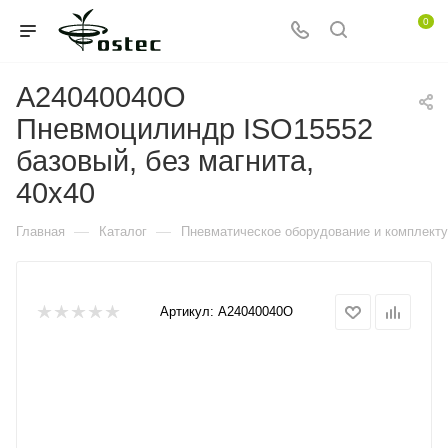
0
A24040040O
Пневмоцилиндр ISO15552
базовый, без магнита,
40x40
—
—
Главная
Каталог
Пневматическое оборудование и комплект
Артикул:
A24040040O