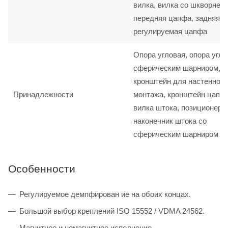
вилка, вилка со шкворнем,
передняя цапфа, задняя ц
регулируемая цапфа
Опора угловая, опора угло
сферическим шарниром,
кронштейн для настенного
Принадлежности
монтажа, кронштейн цапф
вилка штока, позиционер 
наконечник штока со
сферическим шарниром
Особенности
Регулируемое демпфирован ие на обоих концах.
Большой выбор креплений ISO 15552 / VDMA 24562.
Магнитное и немагнитное исполнение.