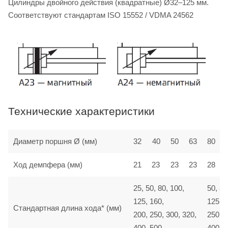
Цилиндры двойного действия (квадратные) Ø32–125 мм.
Соответствуют стандартам ISO 15552 / VDMA 24562
Технические характеристики
Диаметр поршня Ø (мм)
32
40
50
63
80
Ход демпфера (мм)
21
23
23
23
28
25, 50, 80, 100,
50, 80
125, 160,
125, 1
Стандартная длина хода* (мм)
200, 250, 300, 320,
250, 3
400, 500
400, 