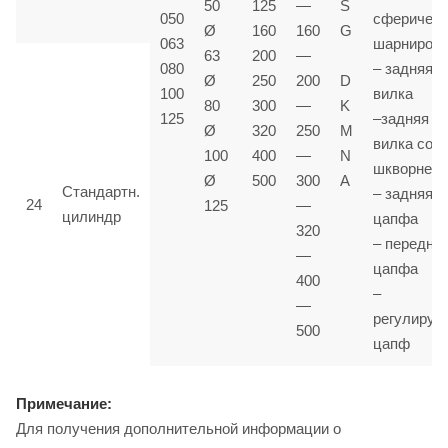
50
125
—
S
050
сферичес
Ø
160
160
G
063
шарниром
63
200
—
080
– задняя
Ø
250
200
D
100
вилка
80
300
—
K
125
–задняя
Ø
320
250
M
вилка со
100
400
—
N
шкворнем
Ø
500
300
A
Стандартн.
– задняя
24
125
—
цилиндр
цапфа
320
– передня
—
цапфа
400
–
—
регулируе
500
цапф
Примечание:
Для получения дополнительной информации о