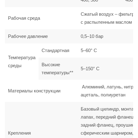
Сжатый воздух – фильтро
Рабочая среда
с распыленным маслом
Рабочее давление
0,5–10 бар
Стандартная
5–60° C
Температура
Высокие
среды
5–150° C
температуры**
Алюминий, латунь, нитрил
Материалы конструкции
ацеталь, полиуретан
Базовый цилиндр, монтаж
лапах, передний фланец,
задний фланец, проушина
Крепления
сферическим шарниром,