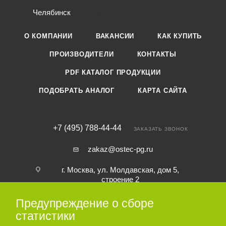
Челябинск
О КОМПАНИИ
ВАКАНСИИ
КАК КУПИТЬ
ПРОИЗВОДИТЕЛИ
КОНТАКТЫ
PDF КАТАЛОГ ПРОДУКЦИИ
ПОДОБРАТЬ АНАЛОГ
КАРТА САЙТА
+7 (495) 788-44-44
ЗАКАЗАТЬ ЗВОНОК
zakaz@ostec-pg.ru
г. Москва, ул. Молдавская, дом 5,
строение 2
Предупреждение о сборе
ПОДПИСАТЬСЯ НА РАССЫЛКУ
статистики