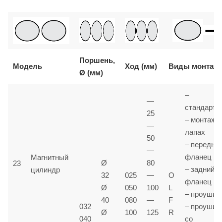
Поршень,
Модель
Ход (мм)
Виды монтаж
Ø (мм)
–
—
стандартн
25
– монтаж 
—
лапах
50
– передни
—
фланец
Магнитный
Ø
80
23
– задний
цилиндр
32
025
—
O
фланец
Ø
050
100
L
– проушин
40
080
—
F
032
– проушин
Ø
100
125
R
040
со