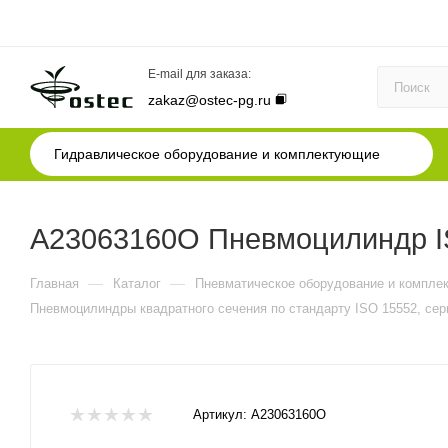
E-mail для заказа:
zakaz@ostec-pg.ru
Гидравлическое оборудование и комплектующие
A23063160O Пневмоцилиндр IS
—
—
Главная
Каталог
Пневматическое оборудование и компле
Пневмоцилиндры квадратного сечения по стандарту ISO 15552, сер
Артикул:
A23063160O