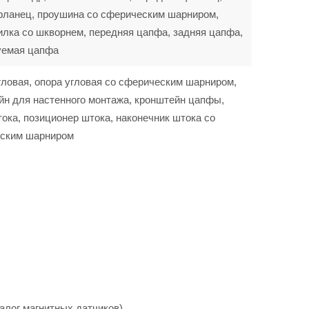
фланец, проушина со сферическим шарниром,
илка со шкворнем, передняя цапфа, задняя цапфа,
уемая цапфа
гловая, опора угловая со сферическим шарниром,
йн для настенного монтажа, кронштейн цапфы,
ока, позиционер штока, наконечник штока со
ским шарниром
алог магнитных датчиков).