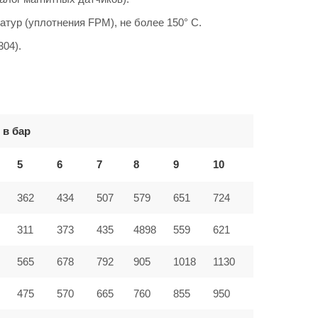
атур (уплотнения FPM), не более 150° C.
304).
 в бар
5
6
7
8
9
10
362
434
507
579
651
724
311
373
435
4898
559
621
565
678
792
905
1018
1130
475
570
665
760
855
950