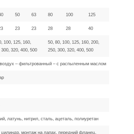
40
50
63
80
100
125
23
23
23
28
28
40
0, 100, 125, 160,
50, 80, 100, 125, 160, 200,
 300, 320, 400, 500
250, 300, 320, 400, 500
воздух – фильтрованный – с распыленным маслом
ар
C
, латунь, нитрил, сталь, ацеталь, полиуретан
 цилиндр, монтаж на лапах, передний фланец,