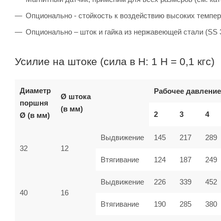
Опционально - стойкость к воздействию высоких темпер
Опционально – шток и гайка из нержавеющей стали (SS 
Усилие на штоке (сила в Н: 1 Н = 0,1 кгс)
Диаметр
Рабочее давление
Ø штока
поршня
(в мм)
2
3
4
Ø (в мм)
Выдвижение
145
217
289
32
12
Втягивание
124
187
249
Выдвижение
226
339
452
40
16
Втягивание
190
285
380