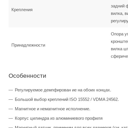
задний 
Крепления
вилка, в
регулир
Опора у
кронште
Принадлежности
вилка шт
сфериче
Особенности
Регулируемое демпфирован ие на обоих концах.
Большой выбор креплений ISO 15552 / VDMA 24562.
Магнитное и немагнитное исполнение.
Корпус цилиндра из алюминиевого профиля
Магнитный датчик, применим для всех размеров (см. кат