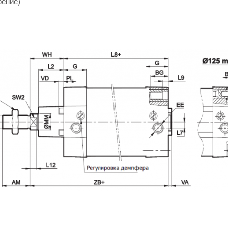
рение)