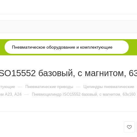
Пневматическое оборудование и комплектующие
O15552 базовый, с магнитом, 6
—
—
ктующие
Пневматические приводы
Цилиндры пневматические
—
ии А23, А24
Пневмоцилиндр ISO15552 базовый, с магнитом, 63x160