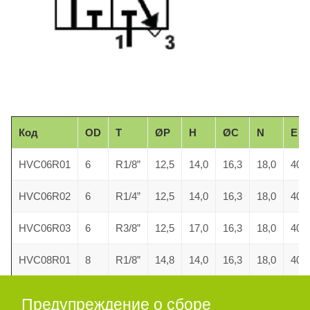
Код
O
D
T
ØP
H
ØC
N
E
HVC06R01
6
R1/8”
12,5
14,0
16,3
18,0
40,3
HVC06R02
6
R1/4”
12,5
14,0
16,3
18,0
40,3
HVC06R03
6
R3/8”
12,5
17,0
16,3
18,0
40,3
HVC08R01
8
R1/8”
14,8
14,0
16,3
18,0
40,3
HVC08R02
8
R1/4”
14,8
14,0
16,3
18,0
40,3
Предупреждение о сборе