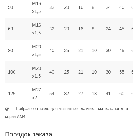
M16
50
32
20
16
8
24
40
6,5
x1,5
M16
63
32
20
16
8
24
45
6,5
x1,5
M20
80
40
25
21
10
30
45
6,5
x1,5
M20
100
40
25
21
10
30
55
6,5
x1,5
M27
125
54
32
27
13
41
60
6,5
x2
@ — T-образное гнездо для магнитного датчика, см. каталог для
серии AM4.
Порядок заказа