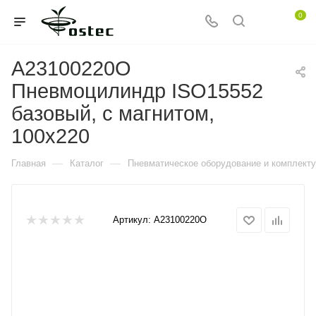
0
A23100220O
Пневмоцилиндр ISO15552
базовый, с магнитом,
100x220
—
—
Главная
Каталог
Пневматическое оборудование и комплект
Артикул:
A23100220O