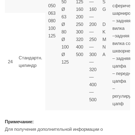
50
125
—
S
050
сферичес
Ø
160
160
G
063
шарниром
63
200
—
080
– задняя
Ø
250
200
D
100
вилка
80
300
—
K
125
–задняя
Ø
320
250
M
вилка со
100
400
—
N
шкворнем
Ø
500
300
A
Стандартн.
– задняя
24
125
—
цилиндр
цапфа
320
– передня
—
цапфа
400
–
—
регулируе
500
цапф
Примечание:
Для получения дополнительной информации о