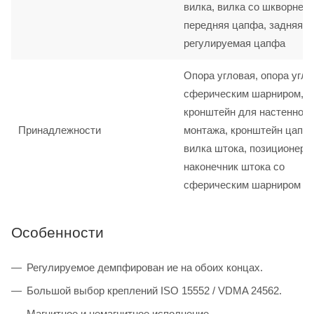
вилка, вилка со шкворнем,
передняя цапфа, задняя ц
регулируемая цапфа
Опора угловая, опора угло
сферическим шарниром,
кронштейн для настенного
Принадлежности
монтажа, кронштейн цапф
вилка штока, позиционер 
наконечник штока со
сферическим шарниром
Особенности
Регулируемое демпфирован ие на обоих концах.
Большой выбор креплений ISO 15552 / VDMA 24562.
Магнитное и немагнитное исполнение.