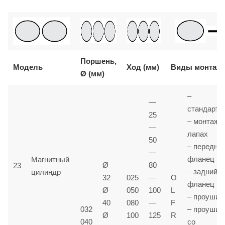
Поршень,
Модель
Ход (мм)
Виды монтаж
Ø (мм)
–
—
стандартн
25
– монтаж 
—
лапах
50
– передни
—
фланец
Магнитный
Ø
80
23
– задний
цилиндр
32
025
—
O
фланец
Ø
050
100
L
– проушин
40
080
—
F
032
– проушин
Ø
100
125
R
040
со