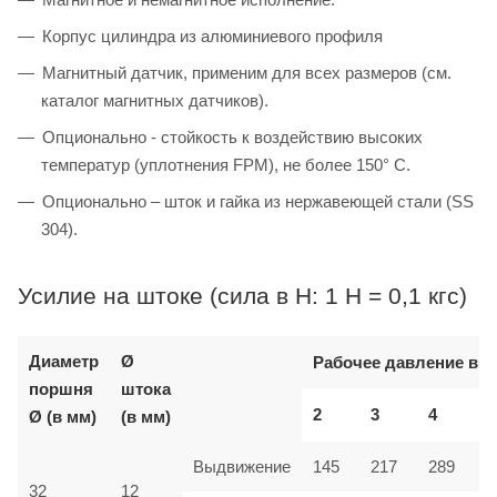
Корпус цилиндра из алюминиевого профиля
Магнитный датчик, применим для всех размеров (см.
каталог магнитных датчиков).
Опционально - стойкость к воздействию высоких
температур (уплотнения FPM), не более 150° C.
Опционально – шток и гайка из нержавеющей стали (SS
304).
Усилие на штоке (сила в Н: 1 Н = 0,1 кгс)
Диаметр
Ø
Рабочее давление в б
поршня
штока
2
3
4
Ø (в мм)
(в мм)
Выдвижение
145
217
289
32
12