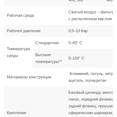
Сжатый воздух – фильтро
Рабочая среда
с распыленным маслом
Рабочее давление
0,5–10 бар
Стандартная
5–60° C
Температура
Высокие
среды
5–150° C
температуры**
Алюминий, латунь, нитрил
Материалы конструкции
ацеталь, полиуретан
Базовый цилиндр, монтаж
лапах, передний фланец,
задний фланец, проушина
Крепления
сферическим шарниром,