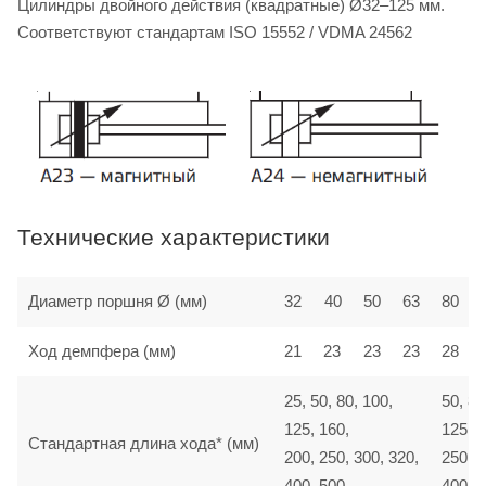
Цилиндры двойного действия (квадратные) Ø32–125 мм.
Соответствуют стандартам ISO 15552 / VDMA 24562
Технические характеристики
Диаметр поршня Ø (мм)
32
40
50
63
80
Ход демпфера (мм)
21
23
23
23
28
25, 50, 80, 100,
50, 80
125, 160,
125, 1
Стандартная длина хода* (мм)
200, 250, 300, 320,
250, 3
400, 500
400, 