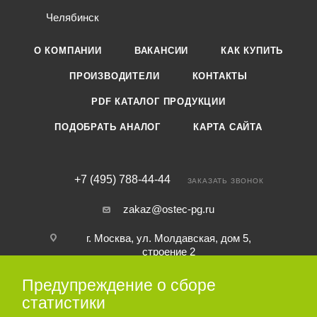
Челябинск
О КОМПАНИИ
ВАКАНСИИ
КАК КУПИТЬ
ПРОИЗВОДИТЕЛИ
КОНТАКТЫ
PDF КАТАЛОГ ПРОДУКЦИИ
ПОДОБРАТЬ АНАЛОГ
КАРТА САЙТА
+7 (495) 788-44-44
ЗАКАЗАТЬ ЗВОНОК
zakaz@ostec-pg.ru
г. Москва, ул. Молдавская, дом 5,
строение 2
Предупреждение о сборе
ПОДПИСАТЬСЯ НА РАССЫЛКУ
статистики