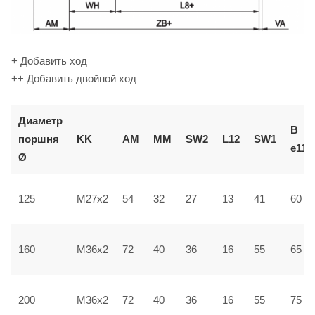
+ Добавить ход
++ Добавить двойной ход
Диаметр
В
поршня
KK
AM
ММ
SW2
L12
SW1
e11
Ø
125
M27x2
54
32
27
13
41
60
160
M36x2
72
40
36
16
55
65
200
M36x2
72
40
36
16
55
75