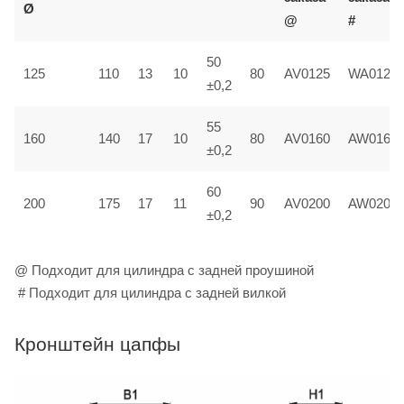
Ø
@
#
50
125
110
13
10
80
AV0125
WA0125
±0,2
55
160
140
17
10
80
AV0160
AW0160
±0,2
60
200
175
17
11
90
AV0200
AW0200
±0,2
@ Подходит для цилиндра с задней проушиной
# Подходит для цилиндра с задней вилкой
Кронштейн цапфы