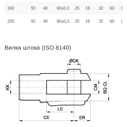
160
92
40
60±0,3
25
18
32
60
30±
200
92
40
60±0,3
25
18
32
60
30±
Вилка штока (ISO 8140)