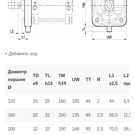
+ Добавить ход
Диаметр
TM
TD
TL
L1
L2
поршня
UW
TT
R
h14
e9
h14
±2,5
приб
Ø
6,5
125
25
25
160
155
44
2
43
160
32
32
200
195
49
2,5
55,5
11,5
200
32
32
250
248
49
2,5
70,5
26,5