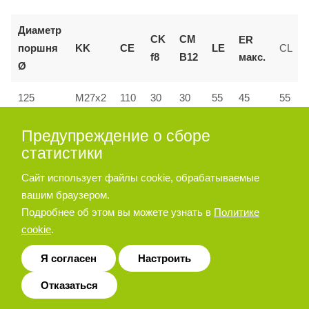
Диаметр
CK
CM
ER
поршня
KK
CE
LE
CL
макс.
f8
B12
Ø
55
125
M27x2
110
30
30
45
55
160 и
Предупреждение о сборе
144
M36x2
35
35
72
53
70
200
статистики
Сайт использует файлы cookie, обрабатываемые
вашим браузером.
Позиционер штока
Подробнее об этом вы можете узнать в
Политике
cookie
.
Я согласен
Настроить
Отказаться