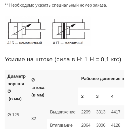
** Необходимо указать специальный номер заказа.
Усилие на штоке (сила в Н: 1 Н = 0,1 кгс)
Диаметр
Рабочее давление в б
Ø
поршня
штока
Ø
(в мм)
2
3
4
(в мм)
Выдвижение
2209
3313
4417
Ø 125
32
Втягивание
2064
3096
4128