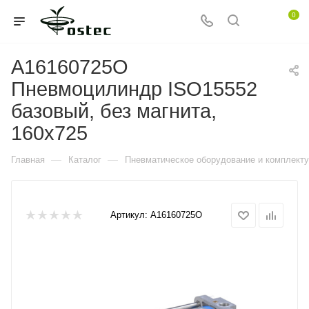
0
A16160725O
Пневмоцилиндр ISO15552
базовый, без магнита,
160x725
—
—
Главная
Каталог
Пневматическое оборудование и комплект
Артикул:
A16160725O