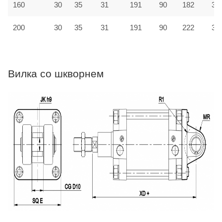
160
30
35
31
191
90
182
31
200
30
35
31
191
90
222
33
Вилка со шкворнем