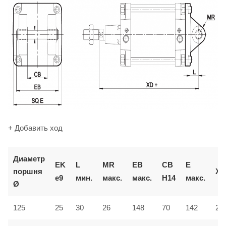
+ Добавить ход
Диаметр
EK
L
MR
EB
CB
E
поршня
XD
e9
мин.
макс.
макс.
H14
макс.
Ø
125
25
30
26
148
70
142
27