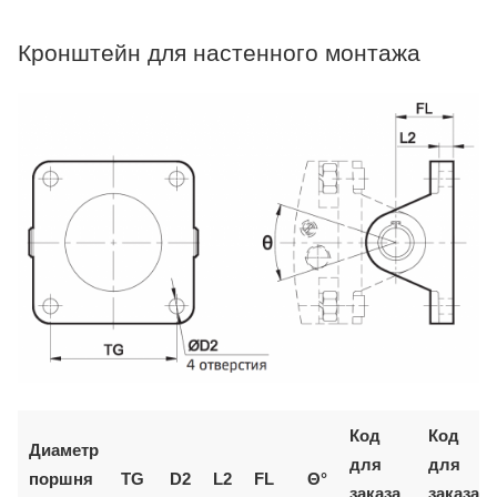
Кронштейн для настенного монтажа
Код
Код
Диаметр
для
для
поршня
TG
D2
L2
FL
Θ°
заказа
заказа