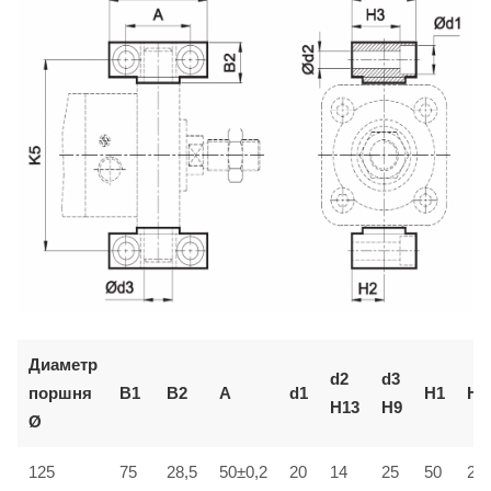
Диаметр
d2
d3
поршня
B1
B2
A
d1
H1
H2
H13
H9
Ø
125
75
28,5
50±0,2
20
14
25
50
25±