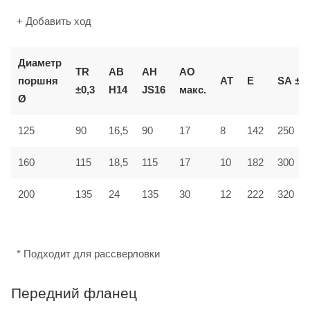
+ Добавить ход
Диаметр
TR
AB
AH
AO
поршня
AT
E
SA
±2
±0,3
H14
JS16
макс.
Ø
125
90
16,5
90
17
8
142
250
160
115
18,5
115
17
10
182
300
12
200
135
24
135
30
222
320
* Подходит для рассверловки
Передний фланец