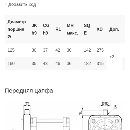
+ Добавить ход
Диаметр
К
JK
CG
MR
SQ
поршня
R1
XD
Доп.
д
h9
h9
макс.
E
Ø
за
125
30
37
42
30
142
275
M
±2
35
160
43
46
36
182
315
M
Передняя цапфа