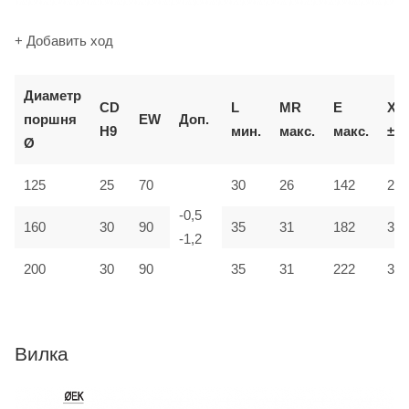
+ Добавить ход
Д
иаметр
CD
L
MR
E
XD
поршня
EW
Доп.
H9
мин.
макс.
макс.
±2
Ø
125
25
70
30
26
142
275
-0,5
160
30
90
35
31
182
315
-1,2
200
30
90
35
31
222
335
Вилка