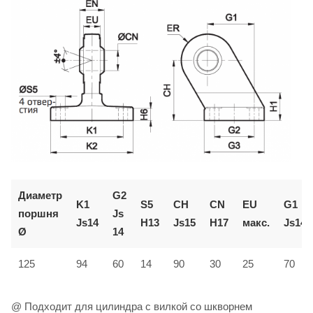
Диаметр
G2
K1
S5
CH
CN
EU
G1
поршня
Js
Js14
H13
Js15
H17
макс.
Js14
Ø
14
125
94
60
14
90
30
25
70
@ Подходит для цилиндра с вилкой со шкворнем