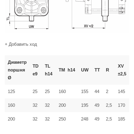
+ Добавить ход
Диаметр
TD
TL
XV
поршня
TM
h14
UW
TT
R
e9
h14
±2,5
Ø
125
25
25
160
155
44
2
145
160
32
32
200
195
49
2,5
170
200
32
32
250
248
49
2,5
185