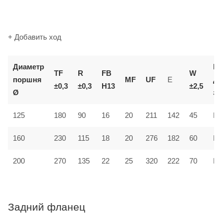
+ Добавить ход
Диаметр
К
TF
R
FB
W
поршня
MF
UF
E
д
±0,3
±0,3
H13
±2,5
Ø
за
125
180
90
16
20
211
142
45
MF
160
230
115
18
20
276
182
60
MF
200
270
135
22
25
320
222
70
MF
Задний фланец