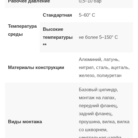
Рабочее давление
0,5–10 бар
Стандартная
5–60° C
Температура
Высокие
среды
температуры
не более 5–150° C
**
Алюминий, латунь,
Материалы конструкции
нитрил, сталь, ацеталь,
железо, полиуретан
Базовый цилиндр,
монтаж на лапах,
передний фланец,
задний фланец,
Виды монтажа
проушина, вилка, вилка
со шкворнем,
центральная цапфа,