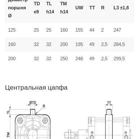
TD
TL
TM
поршня
UW
TT
R
L3 ±1,8
L
e9
h14
h14
Ø
125
25
25
160
155
44
2
247
3
32
160
32
200
195
49
2,5
284,5
4
200
32
32
250
248
49
2,5
299,5
4
Центральная цапфа