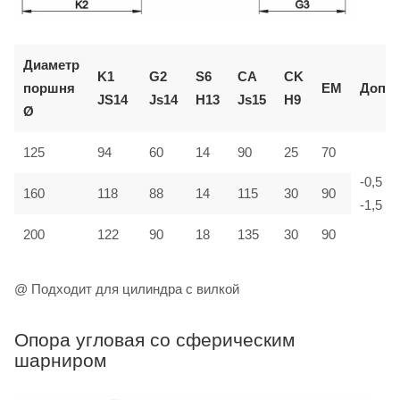
Диаметр
K1
G2
S6
CA
CK
поршня
EM
Доп.
JS14
Js14
H13
Js15
H9
Ø
125
94
60
14
90
25
70
-0,5
160
118
88
14
115
30
90
-1,5
200
122
90
18
135
30
90
@ Подходит для цилиндра с вилкой
Опора угловая со сферическим
шарниром