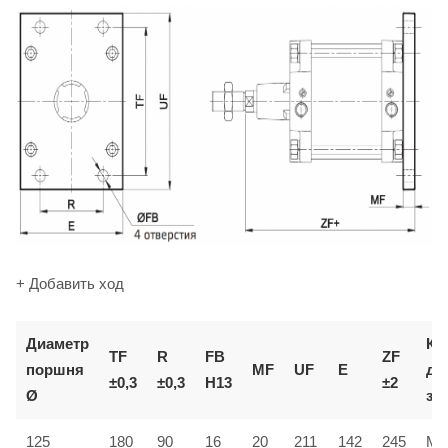
+ Добавить ход
Диаметр
Ко
TF
R
FB
ZF
поршня
MF
UF
E
дл
±0,3
±0,3
H13
±2
Ø
за
125
180
90
16
20
211
142
245
MF