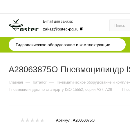
E-mail для заказа:
zakaz@ostec-pg.ru
Гидравлическое оборудование и комплектующие
A28063875O Пневмоцилиндр IS
—
—
Главная
Каталог
Пневматическое оборудование и компле
—
Пневмоцилиндры по стандарту ISO 15552, серии A27, A28
Пнев
Артикул:
A28063875O