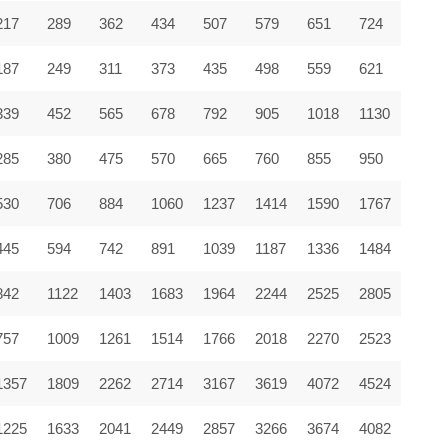
217
289
362
434
507
579
651
724
187
249
311
373
435
498
559
621
339
452
565
678
792
905
1018
1130
285
380
475
570
665
760
855
950
530
706
884
1060
1237
1414
1590
1767
445
594
742
891
1039
1187
1336
1484
842
1122
1403
1683
1964
2244
2525
2805
757
1009
1261
1514
1766
2018
2270
2523
1357
1809
2262
2714
3167
3619
4072
4524
1225
1633
2041
2449
2857
3266
3674
4082