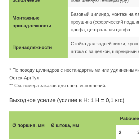
исполнение
повышенную температуру)
Базовый цилиндр, монтаж на л
Монтажные
проушина (сферический подшипн
принадлежности
цапфа, центральная цапфа
Стойка для задней вилки, крон
Принадлежности
штока с защелкой, шарнирный 
* По поводу цилиндров с нестандартными или удлиненными
Остек-АртТул.
** См. номера заказов для спец. исполнений.
Выходное усилие (усилие в Н: 1 Н = 0,1 кгс)
Рабочее
Ø поршня, мм
Ø штока, мм
2