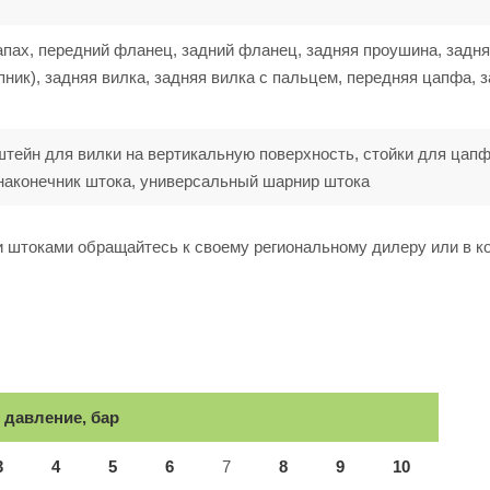
апах, передний фланец, задний фланец, задняя проушина, задн
ик), задняя вилка, задняя вилка с пальцем, передняя цапфа, 
штейн для вилки на вертикальную поверхность, стойки для цапф
наконечник штока, универсальный шарнир штока
 штоками обращайтесь к своему региональному дилеру или в 
 давление, бар
3
4
5
6
7
8
9
10