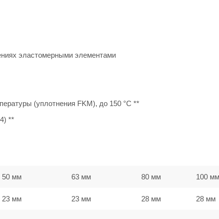
ениях эластомерными элементами
ературы (уплотнения FKM), до 150 °C **
) **
50 мм
63 мм
80 мм
100 м
23 мм
23 мм
28 мм
28 мм