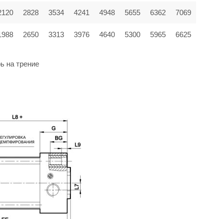
2120
2828
3534
4241
4948
5655
6362
7069
1988
2650
3313
3976
4640
5300
5965
6625
ь на трение