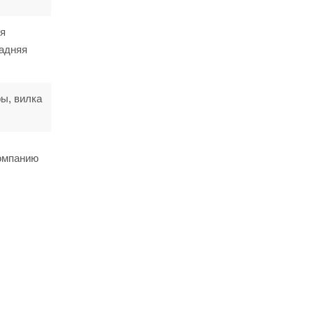
яя
задняя
ы, вилка
компанию