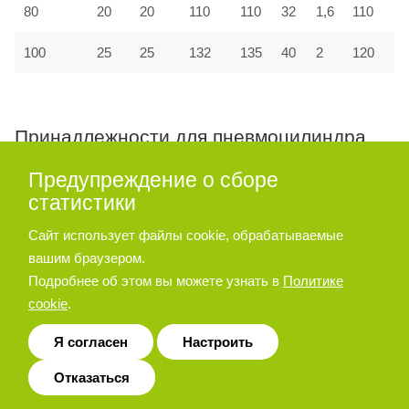
80
20
20
110
110
32
1,6
110
100
25
25
132
135
40
2
120
Принадлежности для пневмоцилиндра
серии A27, A28
Предупреждение о сборе
статистики
Опора угловая
Сайт использует файлы cookie, обрабатываемые
вашим браузером.
Подробнее об этом вы можете узнать в
Политике
cookie
.
Я согласен
Настроить
Отказаться