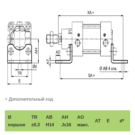
+ Дополнительный ход
Ø
TR
AB
AH
АО
AT
E
d*
поршня
±0,3
H14
Js16
макс.