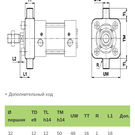
+ Дополнительный ход
Ø
TD
TL
TM
UW
TT
R
L1
Доп.
поршня
e9
h14
h14
32
12
12
50
48
16
1
18