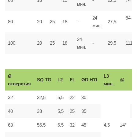
63
16
15
-
22,5
74
мин.
24
94
80
20
25
18
-
27,5
мин.
24
100
20
25
18
-
29,5
111
мин.
Ø
L3
Р
SQ
TG
L2
FL
ØD H11
@
отверстия
мин.
р
32
32,5
5,5
22
30
М
40
38
5,5
25
35
М
63
56,5
6,5
32
45
4,5
±4°
М