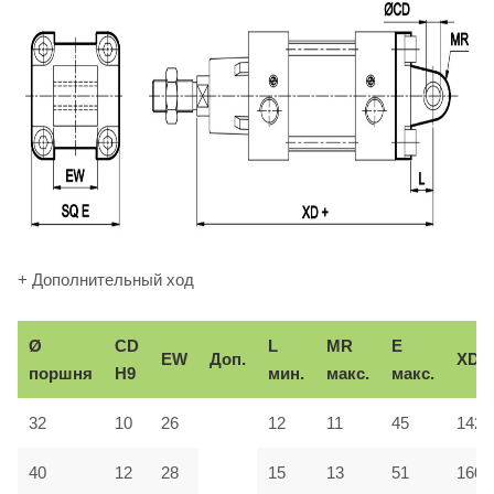
+ Дополнительный ход
Ø
CD
L
MR
E
EW
Доп.
XD
поршня
H9
мин.
макс.
макс.
32
10
26
12
11
45
142
40
12
28
15
13
51
160