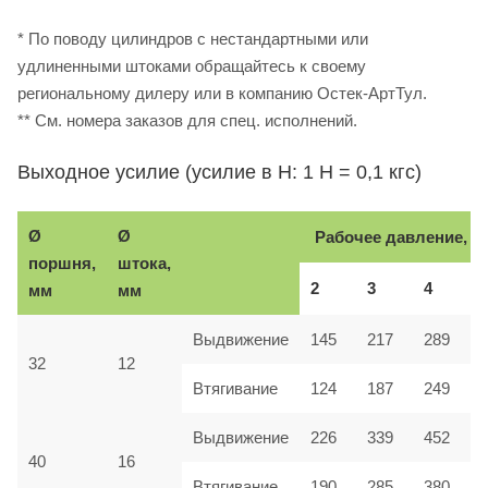
* По поводу цилиндров с нестандартными или
удлиненными штоками обращайтесь к своему
региональному дилеру или в компанию Остек-АртТул.
** См. номера заказов для спец. исполнений.
Выходное усилие (усилие в Н: 1 Н = 0,1 кгс)
Ø
Ø
Рабочее давление, б
поршня,
штока,
2
3
4
мм
мм
Выдвижение
145
217
289
32
12
Втягивание
124
187
249
Выдвижение
226
339
452
40
16
Втягивание
190
285
380