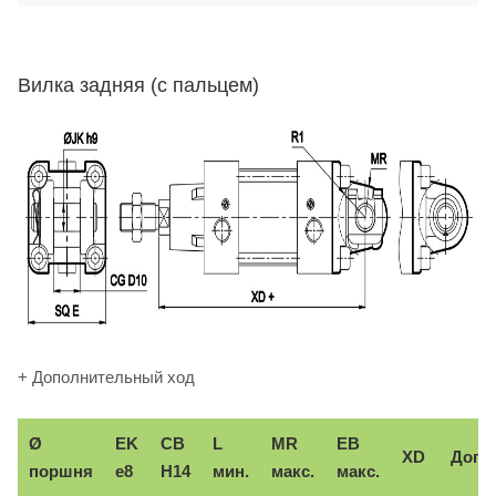
Вилка задняя (с пальцем)
+ Дополнительный ход
Ø
EK
CB
L
MR
EB
XD
Доп.
поршня
e8
H14
мин.
макс.
макс.