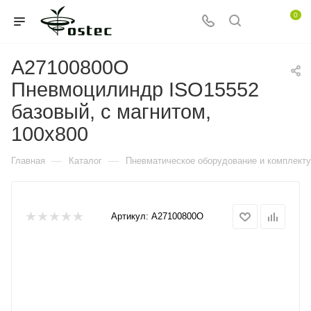
0
A27100800O
Пневмоцилиндр ISO15552
базовый, с магнитом,
100x800
—
—
Главная
Каталог
Пневматическое оборудование и комплект
Артикул:
A27100800O