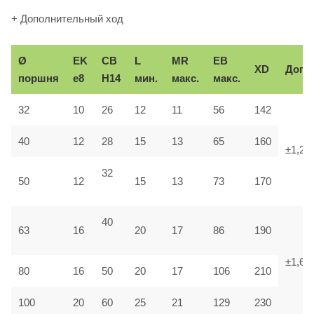
+ Дополнительный ход
Ø
EK
CB
L
MR
EB
XD
Доп.
поршня
e8
H14
мин.
макс.
макс.
32
10
26
12
11
56
142
40
12
28
15
13
65
160
±1,25
32
50
12
15
13
73
170
40
63
16
20
17
86
190
±1,6
80
16
50
20
17
106
210
100
20
60
25
21
129
230