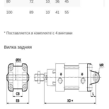
80
72
10
36
45
М
100
89
10
41
55
М
* Поставляется в комплекте с 4 винтами
Вилка задняя