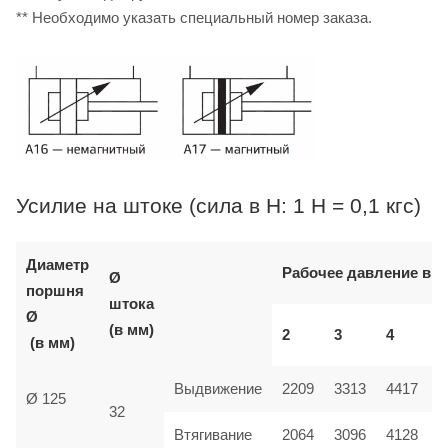
** Необходимо указать специальный номер заказа.
Усилие на штоке (сила в Н: 1 Н = 0,1 кгс)
Диаметр
Рабочее давление в б
Ø
поршня
штока
Ø
(в мм)
2
3
4
(в мм)
Выдвижение
2209
3313
4417
Ø 125
32
Втягивание
2064
3096
4128