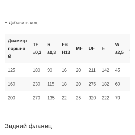
+ Добавить ход
Диаметр
К
TF
R
FB
W
поршня
MF
UF
E
д
±0,3
±0,3
H13
±2,5
Ø
за
125
180
90
16
20
211
142
45
MF
160
230
115
18
20
276
182
60
MF
200
270
135
22
25
320
222
70
MF
Задний фланец