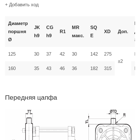
+ Добавить ход
Диаметр
К
JK
CG
MR
SQ
поршня
R1
XD
Доп.
д
h9
h9
макс.
E
Ø
за
125
30
37
42
30
142
275
M
±2
35
160
43
46
36
182
315
M
Передняя цапфа