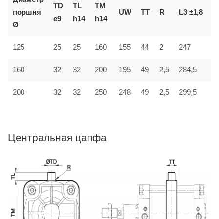
TD
TL
TM
поршня
UW
TT
R
L3 ±1,8
L
e9
h14
h14
Ø
125
25
25
160
155
44
2
247
3
32
160
32
200
195
49
2,5
284,5
4
200
32
32
250
248
49
2,5
299,5
4
Центральная цапфа