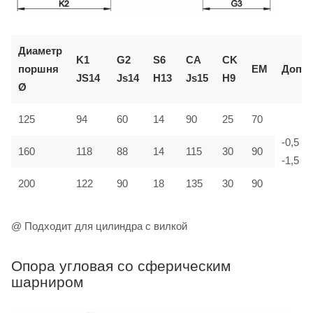
Диаметр
K1
G2
S6
CA
CK
поршня
EM
Доп.
JS14
Js14
H13
Js15
H9
Ø
125
94
60
14
90
25
70
-0,5
160
118
88
14
115
30
90
-1,5
200
122
90
18
135
30
90
@ Подходит для цилиндра с вилкой
Опора угловая со сферическим
шарниром