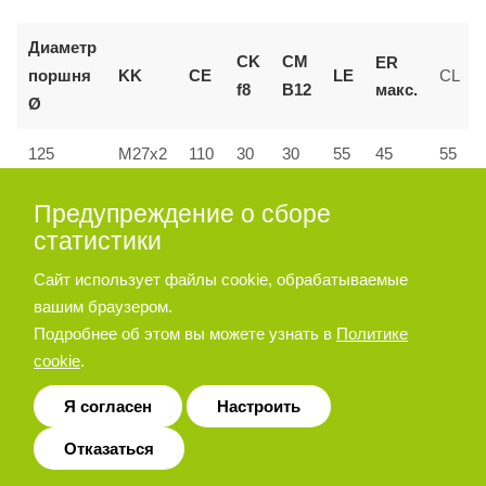
Диаметр
CK
CM
ER
поршня
KK
CE
LE
CL
макс.
f8
B12
Ø
55
125
M27x2
110
30
30
45
55
160 и
Предупреждение о сборе
144
M36x2
35
35
72
53
70
200
статистики
Сайт использует файлы cookie, обрабатываемые
вашим браузером.
Позиционер штока
Подробнее об этом вы можете узнать в
Политике
cookie
.
Я согласен
Настроить
Отказаться