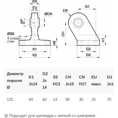
Диаметр
G2
K1
S5
CH
CN
EU
G1
поршня
Js
Js14
H13
Js15
H17
макс.
Js14
Ø
14
125
94
60
14
90
30
25
70
@ Подходит для цилиндра с вилкой со шкворнем