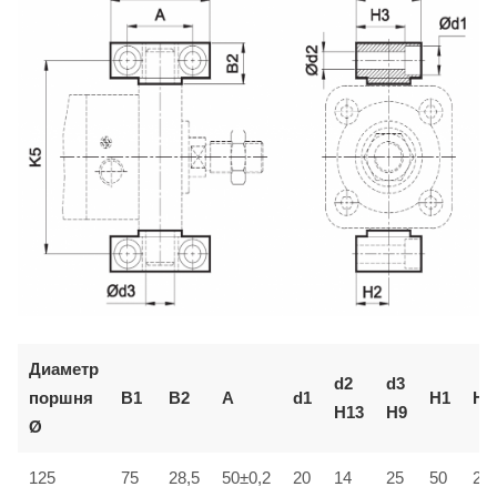
Диаметр
d2
d3
поршня
B1
B2
A
d1
H1
H2
H13
H9
Ø
125
75
28,5
50±0,2
20
14
25
50
25±