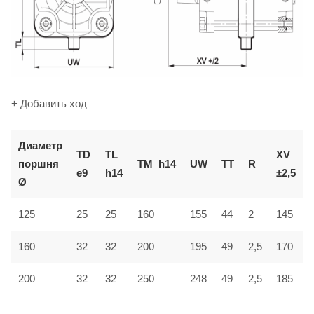
+ Добавить ход
Диаметр
TD
TL
XV
поршня
TM
h14
UW
TT
R
e9
h14
±2,5
Ø
125
25
25
160
155
44
2
145
160
32
32
200
195
49
2,5
170
200
32
32
250
248
49
2,5
185