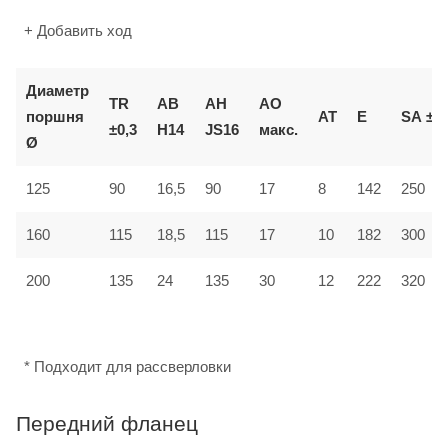
+ Добавить ход
Диаметр
TR
AB
AH
AO
поршня
AT
E
SA
±2
±0,3
H14
JS16
макс.
Ø
125
90
16,5
90
17
8
142
250
160
115
18,5
115
17
10
182
300
12
200
135
24
135
30
222
320
* Подходит для рассверловки
Передний фланец