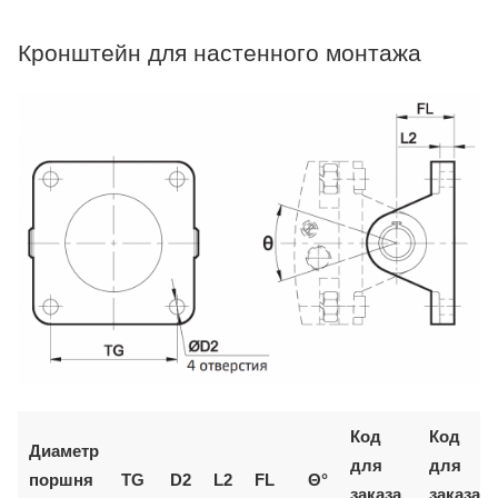
Кронштейн для настенного монтажа
Код
Код
Диаметр
для
для
поршня
TG
D2
L2
FL
Θ°
заказа
заказа