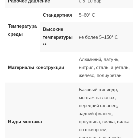
Рабочее давление
0,5–10 бар
Стандартная
5–60° C
Температура
Высокие
среды
температуры
не более 5–150° C
**
Алюминий, латунь,
Материалы конструкции
нитрил, сталь, ацеталь,
железо, полиуретан
Базовый цилиндр,
монтаж на лапах,
передний фланец,
задний фланец,
Виды монтажа
проушина, вилка, вилка
со шкворнем,
центральная цапфа,