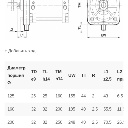
+ Добавить ход
Диаметр
TM
TD
TL
L1
L2
поршня
UW
TT
R
h14
e9
h14
±2,5
приб
Ø
6,5
125
25
25
160
155
44
2
43
160
32
32
200
195
49
2,5
55,5
11,5
200
32
32
250
248
49
2,5
70,5
26,5