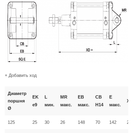
+ Добавить ход
Диаметр
EK
L
MR
EB
CB
E
поршня
XD
e9
мин.
макс.
макс.
H14
макс.
Ø
125
25
30
26
148
70
142
27