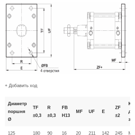
+ Добавить ход
Диаметр
Ко
TF
R
FB
ZF
поршня
MF
UF
E
дл
±0,3
±0,3
H13
±2
Ø
за
125
180
90
16
20
211
142
245
MF