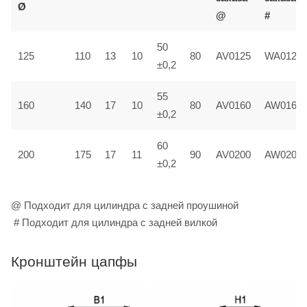
Ø
@
#
50
125
110
13
10
80
AV0125
WA0125
±0,2
55
160
140
17
10
80
AV0160
AW0160
±0,2
60
200
175
17
11
90
AV0200
AW0200
±0,2
@ Подходит для цилиндра с задней проушиной
# Подходит для цилиндра с задней вилкой
Кронштейн цапфы