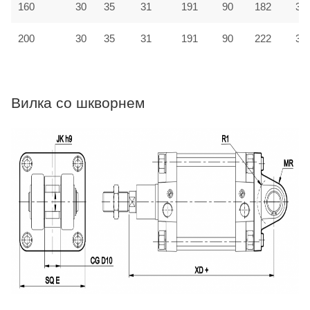
160
30
35
31
191
90
182
31
200
30
35
31
191
90
222
33
Вилка со шкворнем