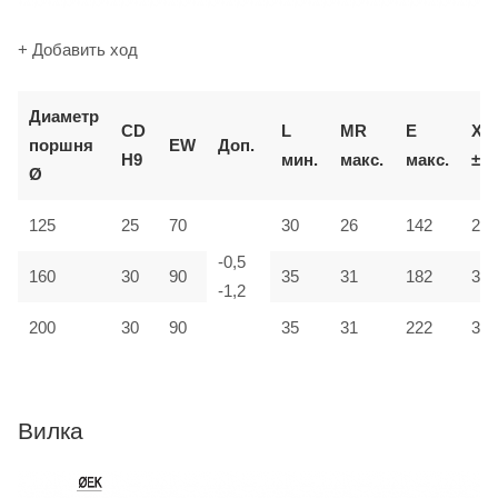
+ Добавить ход
Д
иаметр
CD
L
MR
E
XD
поршня
EW
Доп.
H9
мин.
макс.
макс.
±2
Ø
125
25
70
30
26
142
275
-0,5
160
30
90
35
31
182
315
-1,2
200
30
90
35
31
222
335
Вилка