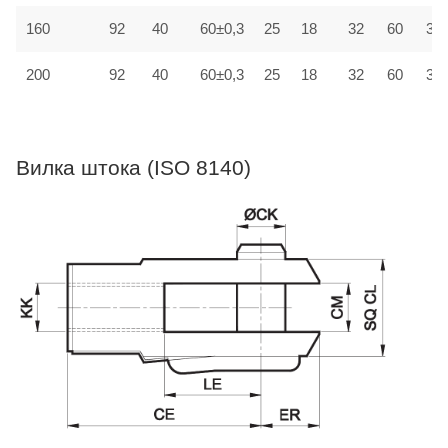
160
92
40
60±0,3
25
18
32
60
30±
200
92
40
60±0,3
25
18
32
60
30±
Вилка штока (ISO 8140)