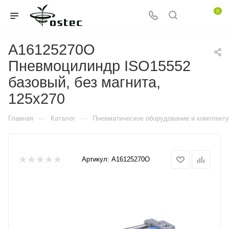
0
A16125270O
Пневмоцилиндр ISO15552
базовый, без магнита,
125x270
—
—
Главная
Каталог
Пневматическое оборудование и комплект
Артикул:
A16125270O