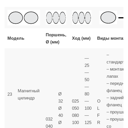
Поршень,
Модель
Ход (мм)
Виды монтаж
Ø (мм)
–
—
стандартн
25
– монтаж 
—
лапах
50
– передни
—
фланец
Магнитный
Ø
80
23
– задний
цилиндр
32
025
—
O
фланец
Ø
050
100
L
– проушин
40
080
—
F
032
– проушин
Ø
100
125
R
040
со