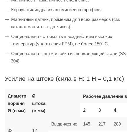
Корпус цилиндра из алюминиевого профиля
Магнитный датчик, применим для всех размеров (см.
каталог магнитных датчиков).
Опционально - стойкость к воздействию высоких
температур (уплотнения FPM), не более 150° C.
Опционально – шток и гайка из нержавеющей стали (SS
304).
Усилие на штоке (сила в Н: 1 Н = 0,1 кгс)
Диаметр
Ø
Рабочее давление в б
поршня
штока
2
3
4
Ø (в мм)
(в мм)
Выдвижение
145
217
289
32
12