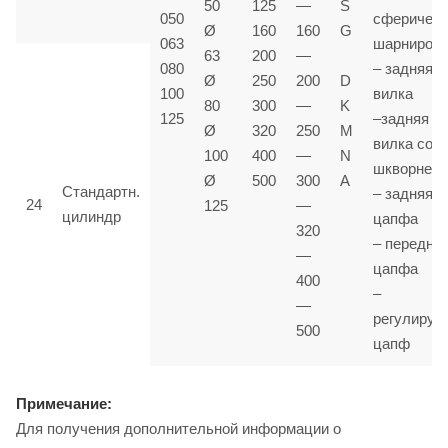
50
125
—
S
050
сферичес
Ø
160
160
G
063
шарниром
63
200
—
080
– задняя
Ø
250
200
D
100
вилка
80
300
—
K
125
–задняя
Ø
320
250
M
вилка со
100
400
—
N
шкворнем
Ø
500
300
A
Стандартн.
– задняя
24
125
—
цилиндр
цапфа
320
– передня
—
цапфа
400
–
—
регулируе
500
цапф
Примечание:
Для получения дополнительной информации о