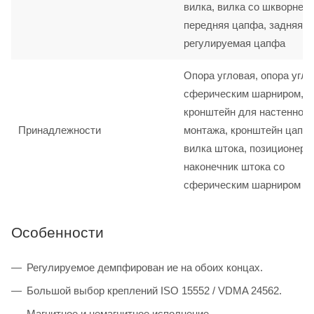
вилка, вилка со шкворнем,
передняя цапфа, задняя ц
регулируемая цапфа
Опора угловая, опора угло
сферическим шарниром,
кронштейн для настенного
Принадлежности
монтажа, кронштейн цапф
вилка штока, позиционер 
наконечник штока со
сферическим шарниром
Особенности
Регулируемое демпфирован ие на обоих концах.
Большой выбор креплений ISO 15552 / VDMA 24562.
Магнитное и немагнитное исполнение.