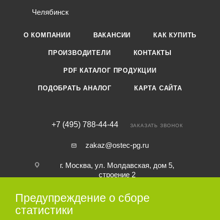
Челябинск
О КОМПАНИИ
ВАКАНСИИ
КАК КУПИТЬ
ПРОИЗВОДИТЕЛИ
КОНТАКТЫ
PDF КАТАЛОГ ПРОДУКЦИИ
ПОДОБРАТЬ АНАЛОГ
КАРТА САЙТА
+7 (495) 788-44-44
ЗАКАЗАТЬ ЗВОНОК
zakaz@ostec-pg.ru
г. Москва, ул. Молдавская, дом 5,
строение 2
Предупреждение о сборе
ПОДПИСАТЬСЯ НА РАССЫЛКУ
статистики