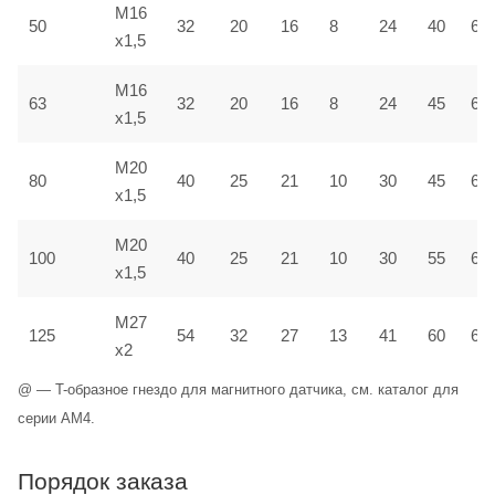
M16
50
32
20
16
8
24
40
6,5
x1,5
M16
63
32
20
16
8
24
45
6,5
x1,5
M20
80
40
25
21
10
30
45
6,5
x1,5
M20
100
40
25
21
10
30
55
6,5
x1,5
M27
125
54
32
27
13
41
60
6,5
x2
@ — T-образное гнездо для магнитного датчика, см. каталог для
серии AM4.
Порядок заказа