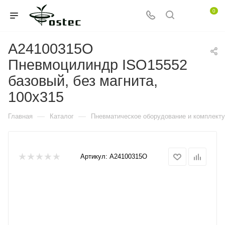
0
A24100315O
Пневмоцилиндр ISO15552
базовый, без магнита,
100x315
—
—
Главная
Каталог
Пневматическое оборудование и комплект
Артикул:
A24100315O