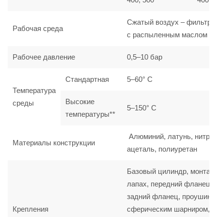
Сжатый воздух – фильтро
Рабочая среда
с распыленным маслом
Рабочее давление
0,5–10 бар
Стандартная
5–60° C
Температура
Высокие
среды
5–150° C
температуры**
Алюминий, латунь, нитрил
Материалы конструкции
ацеталь, полиуретан
Базовый цилиндр, монтаж
лапах, передний фланец,
задний фланец, проушина
Крепления
сферическим шарниром,