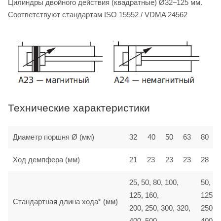
Цилиндры двойного действия (квадратные) Ø32–125 мм.
Соответствуют стандартам ISO 15552 / VDMA 24562
Технические характеристики
Диаметр поршня Ø (мм)
32
40
50
63
80
Ход демпфера (мм)
21
23
23
23
28
25, 50, 80, 100,
50, 80
125, 160,
125, 1
Стандартная длина хода* (мм)
200, 250, 300, 320,
250, 3
400, 500
400, 