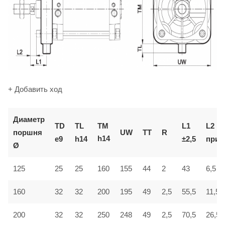
+ Добавить ход
Диаметр
TM
TD
TL
L1
L2
поршня
UW
TT
R
h14
e9
h14
±2,5
приб
Ø
6,5
125
25
25
160
155
44
2
43
160
32
32
200
195
49
2,5
55,5
11,5
200
32
32
250
248
49
2,5
70,5
26,5