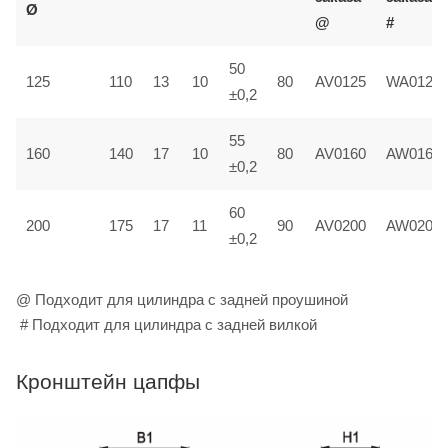
Ø
@
#
50
125
110
13
10
80
AV0125
WA0125
±0,2
55
160
140
17
10
80
AV0160
AW0160
±0,2
60
200
175
17
11
90
AV0200
AW0200
±0,2
@ Подходит для цилиндра с задней проушиной
# Подходит для цилиндра с задней вилкой
Кронштейн цапфы