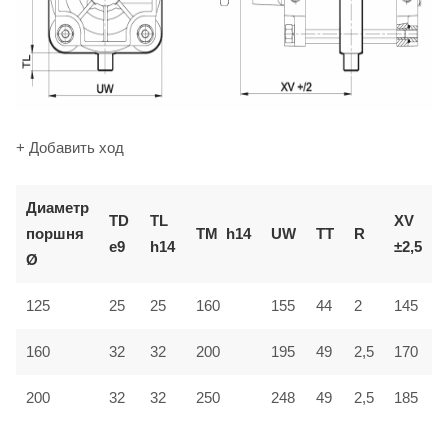
+ Добавить ход
Диаметр
TD
TL
XV
поршня
TM
h14
UW
TT
R
e9
h14
±2,5
Ø
125
25
25
160
155
44
2
145
160
32
32
200
195
49
2,5
170
200
32
32
250
248
49
2,5
185