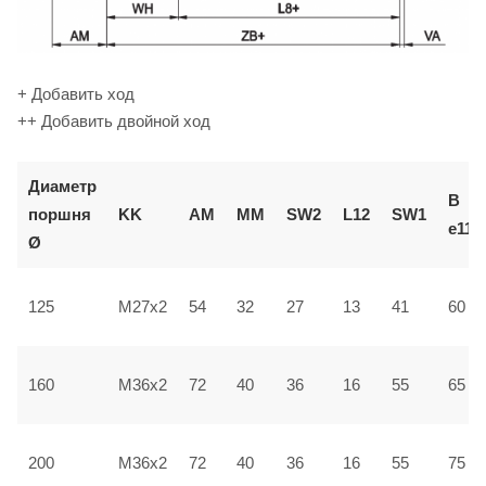
+ Добавить ход
++ Добавить двойной ход
Диаметр
В
поршня
KK
AM
ММ
SW2
L12
SW1
e11
Ø
125
M27x2
54
32
27
13
41
60
160
M36x2
72
40
36
16
55
65
200
M36x2
72
40
36
16
55
75