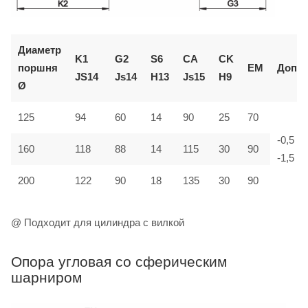
Диаметр
K1
G2
S6
CA
CK
поршня
EM
Доп.
JS14
Js14
H13
Js15
H9
Ø
125
94
60
14
90
25
70
-0,5
160
118
88
14
115
30
90
-1,5
200
122
90
18
135
30
90
@ Подходит для цилиндра с вилкой
Опора угловая со сферическим
шарниром