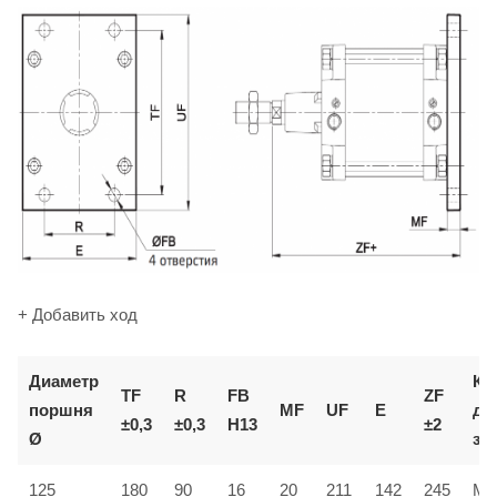
+ Добавить ход
Диаметр
Ко
TF
R
FB
ZF
поршня
MF
UF
E
дл
±0,3
±0,3
H13
±2
Ø
за
125
180
90
16
20
211
142
245
MF