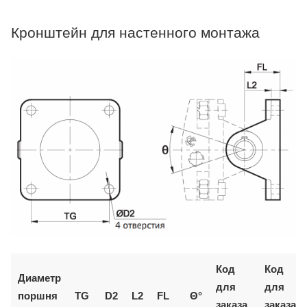
Кронштейн для настенного монтажа
Код
Код
Диаметр
для
для
поршня
TG
D2
L2
FL
Θ°
заказа
заказа