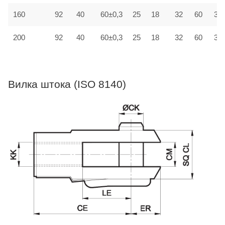
160
92
40
60±0,3
25
18
32
60
30±
200
92
40
60±0,3
25
18
32
60
30±
Вилка штока (ISO 8140)