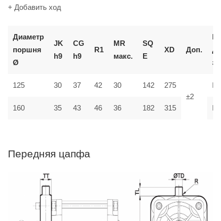
+ Добавить ход
Диаметр
К
JK
CG
MR
SQ
поршня
R1
XD
Доп.
д
h9
h9
макс.
E
Ø
за
125
30
37
42
30
142
275
M
±2
35
160
43
46
36
182
315
M
Передняя цапфа