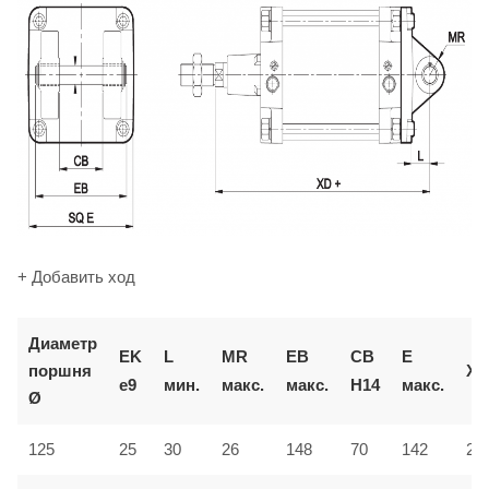
+ Добавить ход
Диаметр
EK
L
MR
EB
CB
E
поршня
XD
e9
мин.
макс.
макс.
H14
макс.
Ø
125
25
30
26
148
70
142
27