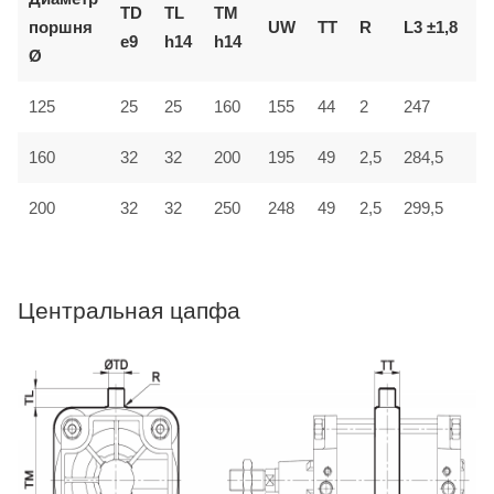
TD
TL
TM
поршня
UW
TT
R
L3 ±1,8
L
e9
h14
h14
Ø
125
25
25
160
155
44
2
247
3
32
160
32
200
195
49
2,5
284,5
4
200
32
32
250
248
49
2,5
299,5
4
Центральная цапфа