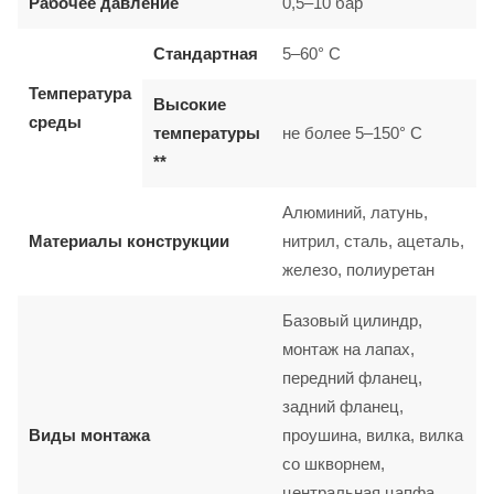
Рабочее давление
0,5–10 бар
Стандартная
5–60° C
Температура
Высокие
среды
температуры
не более 5–150° C
**
Алюминий, латунь,
Материалы конструкции
нитрил, сталь, ацеталь,
железо, полиуретан
Базовый цилиндр,
монтаж на лапах,
передний фланец,
задний фланец,
Виды монтажа
проушина, вилка, вилка
со шкворнем,
центральная цапфа,