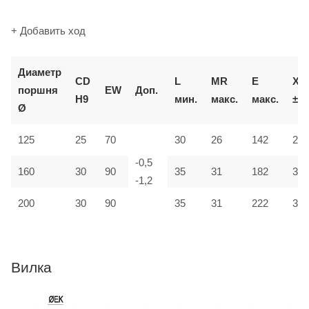
+ Добавить ход
Д
иаметр
CD
L
MR
E
XD
поршня
EW
Доп.
H9
мин.
макс.
макс.
±2
Ø
125
25
70
30
26
142
275
-0,5
160
30
90
35
31
182
315
-1,2
200
30
90
35
31
222
335
Вилка