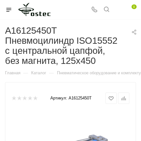
0
A16125450T
Пневмоцилиндр ISO15552
с центральной цапфой,
без магнита, 125x450
—
—
Главная
Каталог
Пневматическое оборудование и комплект
Артикул:
A16125450T