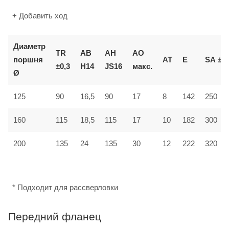
+ Добавить ход
Диаметр
TR
AB
AH
AO
поршня
AT
E
SA
±2
±0,3
H14
JS16
макс.
Ø
125
90
16,5
90
17
8
142
250
160
115
18,5
115
17
10
182
300
12
200
135
24
135
30
222
320
* Подходит для рассверловки
Передний фланец