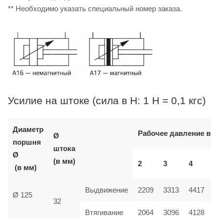
** Необходимо указать специальный номер заказа.
Усилие на штоке (сила в Н: 1 Н = 0,1 кгс)
Диаметр
Рабочее давление в б
Ø
поршня
штока
Ø
(в мм)
2
3
4
(в мм)
Выдвижение
2209
3313
4417
Ø 125
32
Втягивание
2064
3096
4128