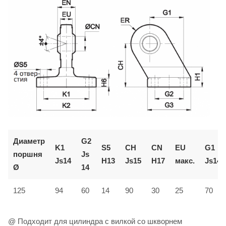
Диаметр
G2
K1
S5
CH
CN
EU
G1
поршня
Js
Js14
H13
Js15
H17
макс.
Js14
Ø
14
125
94
60
14
90
30
25
70
@ Подходит для цилиндра с вилкой со шкворнем