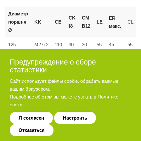
Диаметр
CK
CM
ER
поршня
KK
CE
LE
CL
макс.
f8
B12
Ø
55
125
M27x2
110
30
30
45
55
160 и
Предупреждение о сборе
144
M36x2
35
35
72
53
70
200
статистики
Сайт использует файлы cookie, обрабатываемые
вашим браузером.
Позиционер штока
Подробнее об этом вы можете узнать в
Политике
cookie
.
Я согласен
Настроить
Отказаться