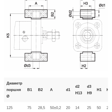
Диаметр
d2
d3
поршня
B1
B2
A
d1
H1
H2
H13
H9
Ø
125
75
28,5
50±0,2
20
14
25
50
25±