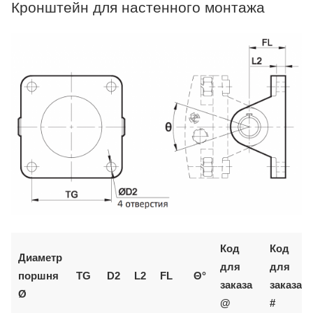
Кронштейн для настенного монтажа
Код
Код
Диаметр
для
для
поршня
TG
D2
L2
FL
Θ°
заказа
заказа
Ø
@
#