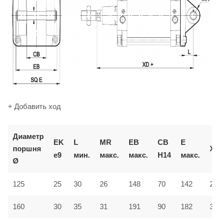
+ Добавить ход
Диаметр
EK
L
MR
EB
CB
E
поршня
XD
e9
мин.
макс.
макс.
H14
макс.
Ø
125
25
30
26
148
70
142
27
160
30
35
31
191
90
182
31