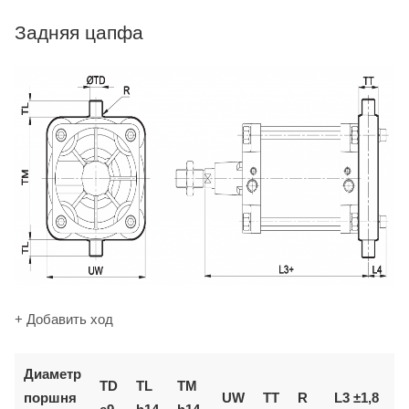
Задняя цапфа
+ Добавить ход
Диаметр
TD
TL
TM
поршня
UW
TT
R
L3 ±1,8
L