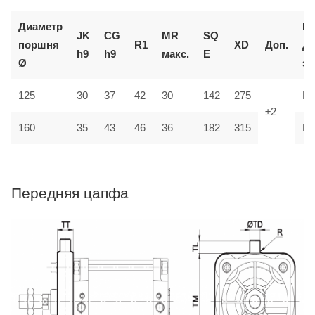
Диаметр
К
JK
CG
MR
SQ
поршня
R1
XD
Доп.
д
h9
h9
макс.
E
Ø
за
125
30
37
42
30
142
275
M
±2
35
160
43
46
36
182
315
M
Передняя цапфа