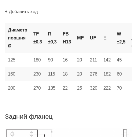
+ Добавить ход
Диаметр
К
TF
R
FB
W
поршня
MF
UF
E
д
±0,3
±0,3
H13
±2,5
Ø
за
125
180
90
16
20
211
142
45
MF
160
230
115
18
20
276
182
60
MF
200
270
135
22
25
320
222
70
MF
Задний фланец