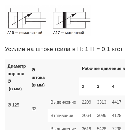
Усилие на штоке (сила в Н: 1 Н = 0,1 кгс)
Диаметр
Рабочее давление в б
Ø
поршня
штока
Ø
(в мм)
2
3
4
(в мм)
Выдвижение
2209
3313
4417
Ø 125
32
Втягивание
2064
3096
4128
Выдвижение
3619
5428
7238