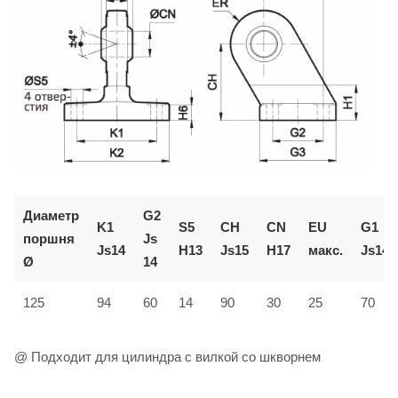
Диаметр
G2
K1
S5
CH
CN
EU
G1
поршня
Js
Js14
H13
Js15
H17
макс.
Js14
Ø
14
125
94
60
14
90
30
25
70
@ Подходит для цилиндра с вилкой со шкворнем