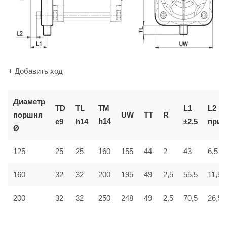
+ Добавить ход
Диаметр
TM
TD
TL
L1
L2
поршня
UW
TT
R
h14
e9
h14
±2,5
приб
Ø
6,5
125
25
25
160
155
44
2
43
160
32
32
200
195
49
2,5
55,5
11,5
200
32
32
250
248
49
2,5
70,5
26,5