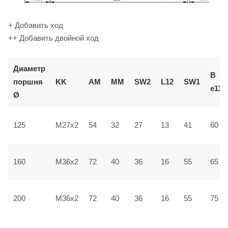
+ Добавить ход
++ Добавить двойной ход
Диаметр
В
поршня
KK
AM
ММ
SW2
L12
SW1
e11
Ø
125
M27x2
54
32
27
13
41
60
160
M36x2
72
40
36
16
55
65
200
M36x2
72
40
36
16
55
75