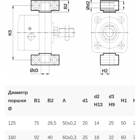
Диаметр
d2
d3
поршня
B1
B2
A
d1
H1
H2
H13
H9
Ø
125
75
28,5
50±0,2
20
14
25
50
25±
160
92
40
60±0,3
25
18
32
60
30±