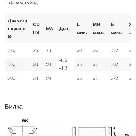
+ Добавить ход
Д
иаметр
CD
L
MR
E
XD
поршня
EW
Доп.
H9
мин.
макс.
макс.
±2
Ø
125
25
70
30
26
142
275
-0,5
160
30
90
35
31
182
315
-1,2
200
30
90
35
31
222
335
Вилка