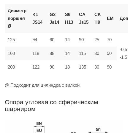
Диаметр
K1
G2
S6
CA
CK
поршня
EM
Доп.
JS14
Js14
H13
Js15
H9
Ø
125
94
60
14
90
25
70
-0,5
160
118
88
14
115
30
90
-1,5
200
122
90
18
135
30
90
@ Подходит для цилиндра с вилкой
Опора угловая со сферическим
шарниром