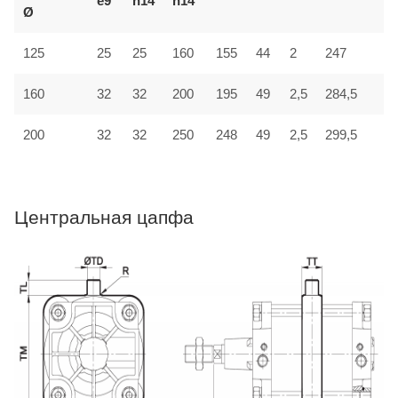
e9
h14
h14
Ø
125
25
25
160
155
44
2
247
3
32
160
32
200
195
49
2,5
284,5
4
200
32
32
250
248
49
2,5
299,5
4
Центральная цапфа