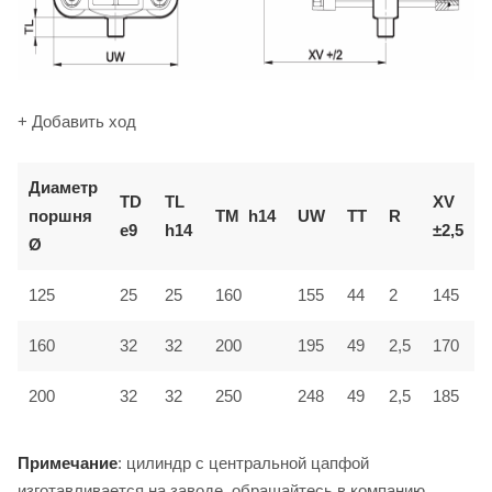
+ Добавить ход
Диаметр
TD
TL
XV
поршня
TM
h14
UW
TT
R
e9
h14
±2,5
Ø
125
25
25
160
155
44
2
145
160
32
32
200
195
49
2,5
170
200
32
32
250
248
49
2,5
185
Примечание
: цилиндр с центральной цапфой
изготавливается на заводе, обращайтесь в компанию