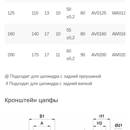
50
125
110
13
10
80
AV0125
WA0125
±0,2
55
160
140
17
10
80
AV0160
AW0160
±0,2
60
200
175
17
11
90
AV0200
AW0200
±0,2
@ Подходит для цилиндра с задней проушиной
# Подходит для цилиндра с задней вилкой
Кронштейн цапфы