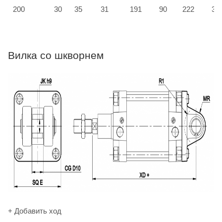
200
30
35
31
191
90
222
33
Вилка со шкворнем
+ Добавить ход