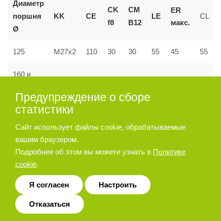
Диаметр
CK
CM
ER
поршня
KK
CE
LE
CL
макс.
f8
B12
Ø
55
125
M27x2
110
30
30
45
55
160 и
144
M36x2
35
35
72
53
70
200
Предупреждение о сборе
статистики
Сайт использует файлы cookie, обрабатываемые
Позиционер штока
вашим браузером.
Подробнее об этом вы можете узнать в
Политике
cookie
.
Я согласен
Настроить
Отказаться