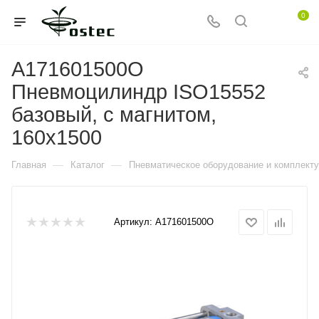
0
A171601500O
Пневмоцилиндр ISO15552
базовый, с магнитом,
160x1500
—
—
Главная
Каталог
Пневматическое оборудование и комплект
Артикул:
A171601500O