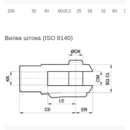
200
92
40
60±0,3
25
18
32
60
30±
Вилка штока (ISO 8140)