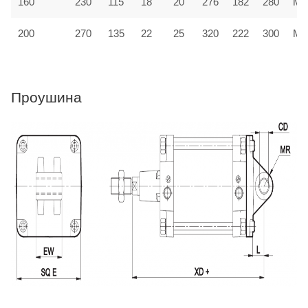
160
230
115
18
20
276
182
280
MF
200
270
135
22
25
320
222
300
MF
Проушина