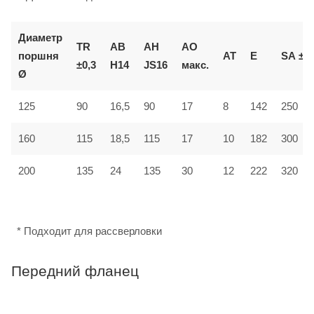
Диаметр
TR
AB
AH
AO
поршня
AT
E
SA
±2
±0,3
H14
JS16
макс.
Ø
125
90
16,5
90
17
8
142
250
160
115
18,5
115
17
10
182
300
12
200
135
24
135
30
222
320
* Подходит для рассверловки
Передний фланец