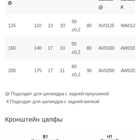
Ø
@
#
50
125
110
13
10
80
AV0125
WA0125
±0,2
55
160
140
17
10
80
AV0160
AW0160
±0,2
60
200
175
17
11
90
AV0200
AW0200
±0,2
@ Подходит для цилиндра с задней проушиной
# Подходит для цилиндра с задней вилкой
Кронштейн цапфы