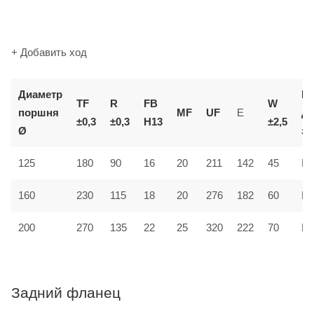
+ Добавить ход
Диаметр
К
TF
R
FB
W
поршня
MF
UF
E
д
±0,3
±0,3
H13
±2,5
Ø
за
125
180
90
16
20
211
142
45
MF
160
230
115
18
20
276
182
60
MF
200
270
135
22
25
320
222
70
MF
Задний фланец