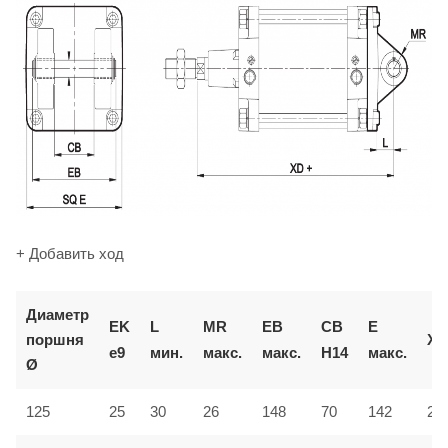
+ Добавить ход
Диаметр
EK
L
MR
EB
CB
E
поршня
XD
e9
мин.
макс.
макс.
H14
макс.
Ø
125
25
30
26
148
70
142
27