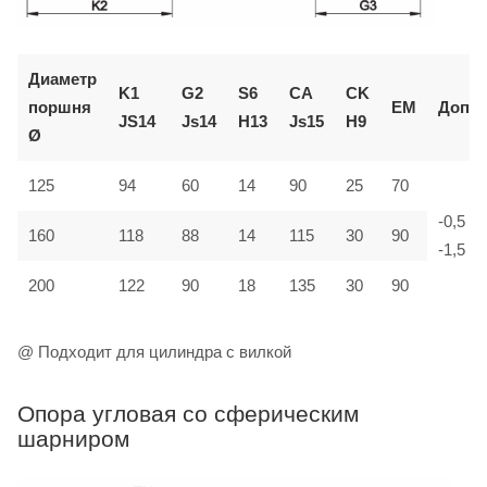
Диаметр
K1
G2
S6
CA
CK
поршня
EM
Доп.
JS14
Js14
H13
Js15
H9
Ø
125
94
60
14
90
25
70
-0,5
160
118
88
14
115
30
90
-1,5
200
122
90
18
135
30
90
@ Подходит для цилиндра с вилкой
Опора угловая со сферическим
шарниром