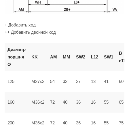
+ Добавить ход
++ Добавить двойной ход
Диаметр
В
поршня
KK
AM
ММ
SW2
L12
SW1
e11
Ø
125
M27x2
54
32
27
13
41
60
160
M36x2
72
40
36
16
55
65
200
M36x2
72
40
36
16
55
75