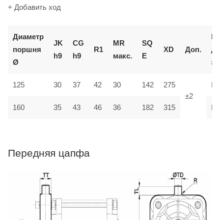
+ Добавить ход
Диаметр
К
JK
CG
MR
SQ
поршня
R1
XD
Доп.
д
h9
h9
макс.
E
Ø
за
125
30
37
42
30
142
275
M
±2
35
160
43
46
36
182
315
M
Передняя цапфа