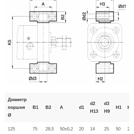
Диаметр
d2
d3
поршня
B1
B2
A
d1
H1
H2
H13
H9
Ø
125
75
28,5
50±0,2
20
14
25
50
25±