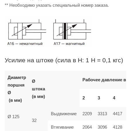
** Необходимо указать специальный номер заказа.
Усилие на штоке (сила в Н: 1 Н = 0,1 кгс)
Диаметр
Рабочее давление в б
Ø
поршня
штока
Ø
(в мм)
2
3
4
(в мм)
Выдвижение
2209
3313
4417
Ø 125
32
Втягивание
2064
3096
4128