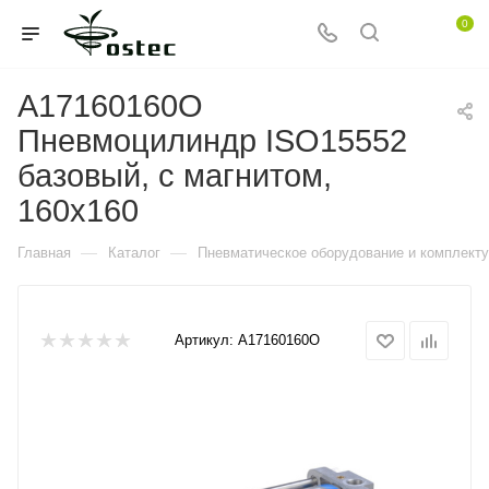
0
A17160160O
Пневмоцилиндр ISO15552
базовый, с магнитом,
160x160
—
—
Главная
Каталог
Пневматическое оборудование и комплект
Артикул:
A17160160O