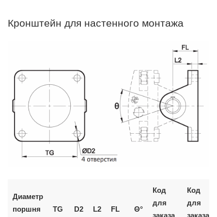
Кронштейн для настенного монтажа
Код
Код
Диаметр
для
для
поршня
TG
D2
L2
FL
Θ°
заказа
заказа