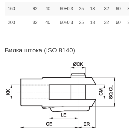
160
92
40
60±0,3
25
18
32
60
30±
200
92
40
60±0,3
25
18
32
60
30±
Вилка штока (ISO 8140)