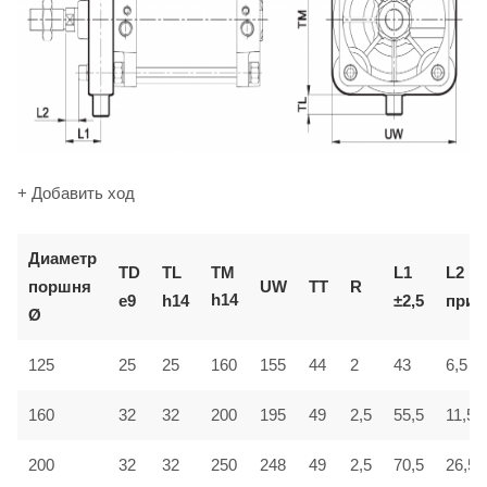
+ Добавить ход
Диаметр
TM
TD
TL
L1
L2
поршня
UW
TT
R
h14
e9
h14
±2,5
приб
Ø
6,5
125
25
25
160
155
44
2
43
160
32
32
200
195
49
2,5
55,5
11,5
200
32
32
250
248
49
2,5
70,5
26,5