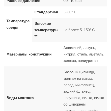
Рабочее давление
0,5–10 бар
Стандартная
5–60° C
Температура
Высокие
среды
температуры
не более 5–150° C
**
Алюминий, латунь,
Материалы конструкции
нитрил, сталь, ацеталь,
железо, полиуретан
Базовый цилиндр,
монтаж на лапах,
передний фланец,
задний фланец,
Виды монтажа
проушина, вилка, вилка
со шкворнем,
центральная цапфа,