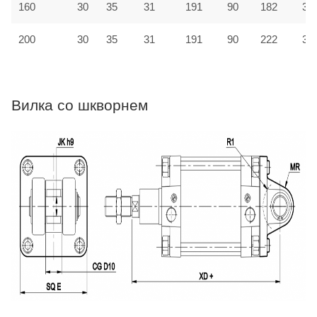
160
30
35
31
191
90
182
31
200
30
35
31
191
90
222
33
Вилка со шкворнем