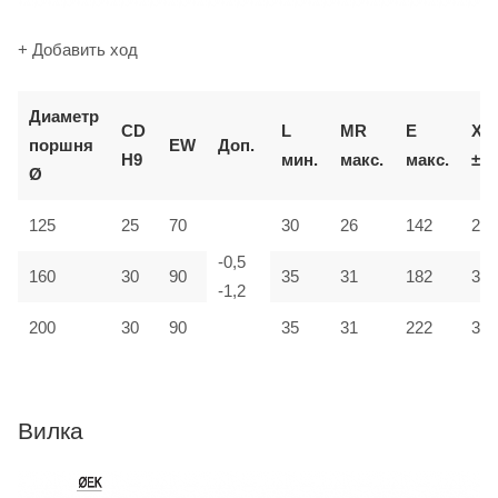
+ Добавить ход
Д
иаметр
CD
L
MR
E
XD
поршня
EW
Доп.
H9
мин.
макс.
макс.
±2
Ø
125
25
70
30
26
142
275
-0,5
160
30
90
35
31
182
315
-1,2
200
30
90
35
31
222
335
Вилка