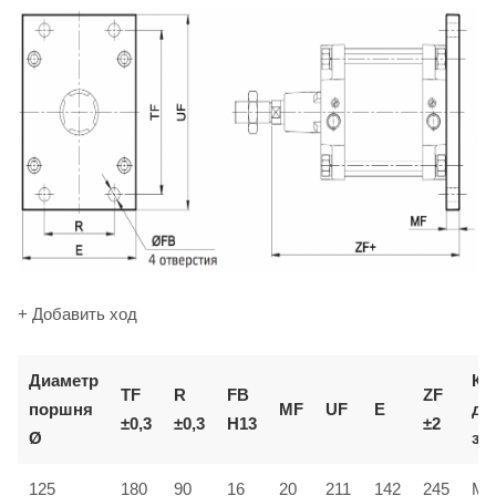
+ Добавить ход
Диаметр
Ко
TF
R
FB
ZF
поршня
MF
UF
E
дл
±0,3
±0,3
H13
±2
Ø
за
125
180
90
16
20
211
142
245
MF