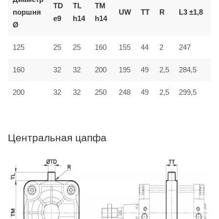
TD
TL
TM
поршня
UW
TT
R
L3 ±1,8
L
e9
h14
h14
Ø
125
25
25
160
155
44
2
247
3
32
160
32
200
195
49
2,5
284,5
4
200
32
32
250
248
49
2,5
299,5
4
Центральная цапфа