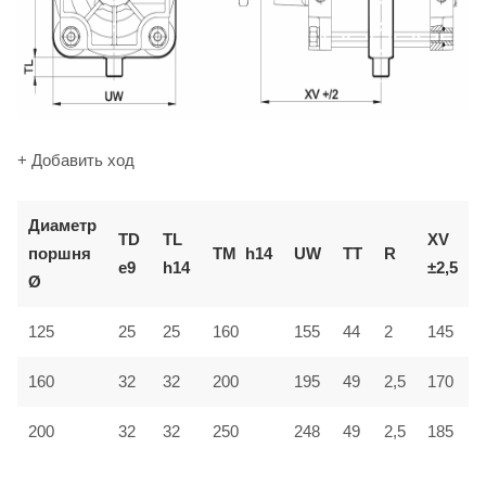
+ Добавить ход
Диаметр
TD
TL
XV
поршня
TM
h14
UW
TT
R
e9
h14
±2,5
Ø
125
25
25
160
155
44
2
145
160
32
32
200
195
49
2,5
170
200
32
32
250
248
49
2,5
185