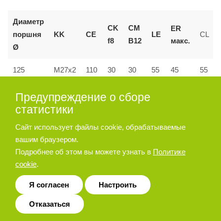
Диаметр
CK
CM
ER
поршня
KK
CE
LE
CL
макс.
f8
B12
Ø
55
125
M27x2
110
30
30
45
55
160 и
Предупреждение о сборе
144
M36x2
35
35
72
53
70
200
статистики
Сайт использует файлы cookie, обрабатываемые
вашим браузером.
Позиционер штока
Подробнее об этом вы можете узнать в
Политике
cookie
.
Я согласен
Настроить
Отказаться