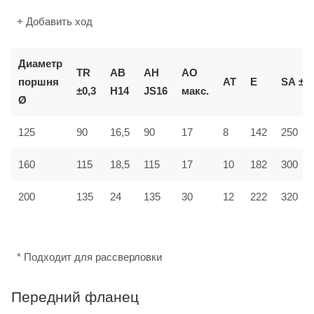
+ Добавить ход
Диаметр
TR
AB
AH
AO
поршня
AT
E
SA
±2
±0,3
H14
JS16
макс.
Ø
125
90
16,5
90
17
8
142
250
160
115
18,5
115
17
10
182
300
12
200
135
24
135
30
222
320
* Подходит для рассверловки
Передний фланец