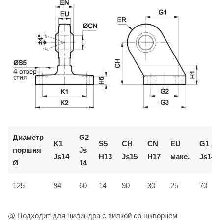
Диаметр
G2
K1
S5
CH
CN
EU
G1
поршня
Js
Js14
H13
Js15
H17
макс.
Js14
Ø
14
125
94
60
14
90
30
25
70
@ Подходит для цилиндра с вилкой со шкворнем