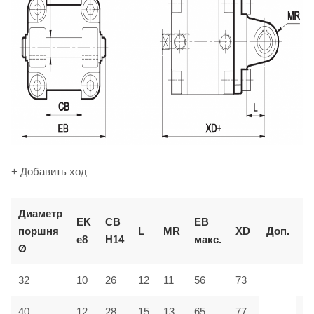
+ Добавить ход
Диаметр
К
EK
CB
EB
поршня
L
MR
XD
Доп.
д
e8
H14
макс.
Ø
з
32
10
26
12
11
56
73
M
40
12
28
15
13
65
77
M