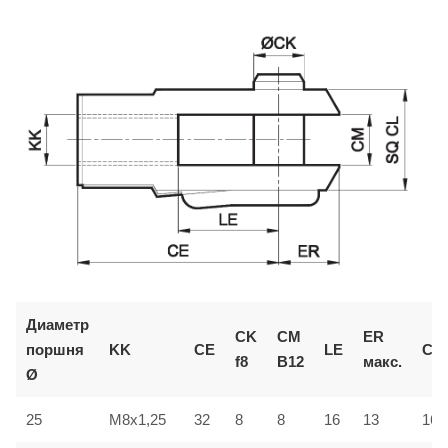
Диаметр
CK
CM
ER
поршня
KK
CE
LE
CL
f8
B12
макс.
Ø
25
M8x1,25
32
8
8
16
13
16