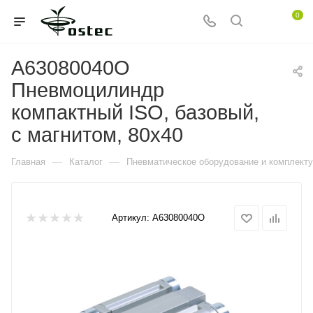
0
A63080040O
Пневмоцилиндр
компактный ISO, базовый,
c магнитом, 80x40
—
—
Главная
Каталог
Пневматическое оборудование и комплект
Артикул:
A63080040O