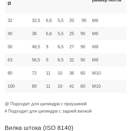
Ø
32
32,5
6,6
5,5
20
90
M6
40
38
6,6
5,5
25
90
M6
50
46,5
9
6,5
27
90
M8
63
56,5
9
6,5
32
90
M8
80
72
11
10
36
60
M10
100
89
11
10
41
60
M10
@ Подходит для цилиндра с проушиной
# Подходит для цилиндра с задней вилкой
Вилка штока (ISO 8140)