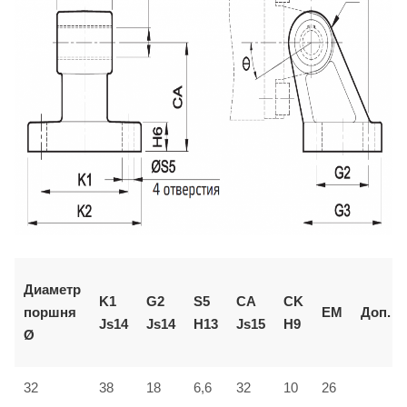
Диаметр
K1
G2
S5
CA
CK
поршня
EM
Доп.
Js14
Js14
H13
Js15
H9
Ø
32
38
18
6,6
32
10
26