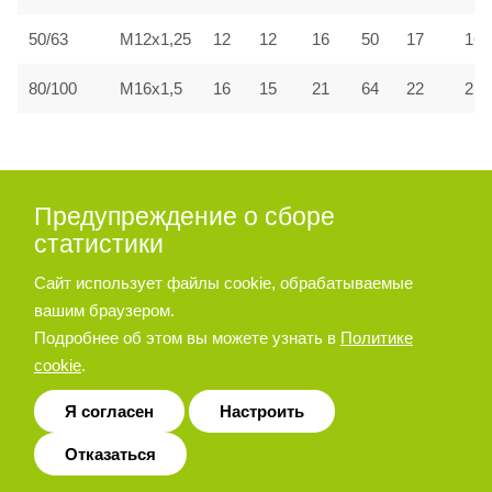
50/63
M12x1,25
12
12
16
50
17
16
80/100
M16x1,5
16
15
21
64
22
21
Код для заказа
Предупреждение о сборе
статистики
Сайт использует файлы cookie, обрабатываемые
A
—
вашим браузером.
Подробнее об этом вы можете узнать в
Политике
cookie
.
Я согласен
Настроить
Код модели
Поршень,
Ход
Отказаться
Модель
герконового
Ø (мм)
(мм)