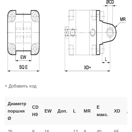
+ Добавить ход
Диаметр
CD
E
поршня
EW
Доп.
L
MR
XD
До
H9
макс.
Ø
25
8
16
12
9
40
65
±1