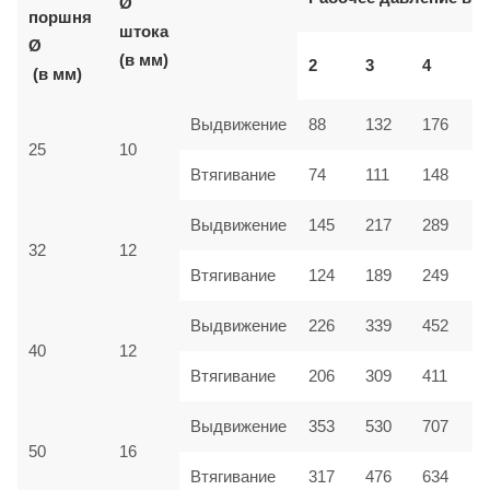
Ø
поршня
штока
Ø
(в мм)
2
3
4
5
(в мм)
Выдвижение
88
132
176
2
25
10
Втягивание
74
111
148
1
Выдвижение
145
217
289
3
32
12
Втягивание
124
189
249
3
Выдвижение
226
339
452
5
40
12
Втягивание
206
309
411
5
Выдвижение
353
530
707
8
50
16
Втягивание
317
476
634
7