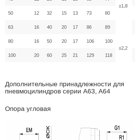
±1,8
50
12
32
15
13
73
80
M
63
16
40
20
17
86
89
M
80
16
50
20
17
106
100
M
±2,2
100
20
60
25
21
129
118
M
Дополнительные принадлежности для
пневмоцилиндров серии A63, A64
Опора угловая