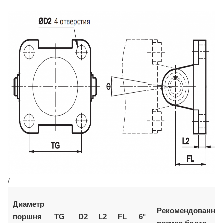
/
Диаметр
Рекомендованны
поршня
TG
D2
L2
FL
6°
размер болта