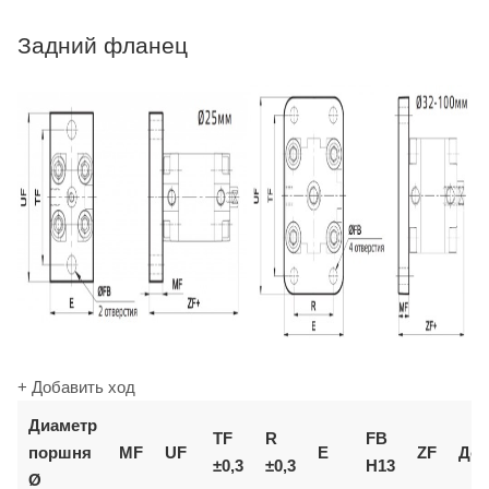
Задний фланец
+ Добавить ход
Диаметр
TF
R
FB
поршня
MF
UF
E
ZF
Доп
±0,3
±0,3
H13
Ø