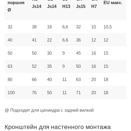
поршня
EU
макс.
Js14
Js14
H13
Js15
H7
J
Ø
32
38
18
6,6
32
10
10,5
2
40
41
22
6,6
36
12
12
2
50
50
30
9
45
16
15
3
63
52
35
9
50
16
15
3
80
66
40
11
63
20
18
4
100
76
50
11
71
20
18
5
@ Подходит для цилиндра с задней вилкой
Кронштейн для настенного монтажа