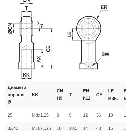
Диаметр
CN
EN
LE
ER
поршня
KK
T
CE
H9
h12
мин.
мак
Ø
25
M8x1,25
8
9
12
36
13
12
32/40
M10x1,25
10
10,5
14
43
15
14