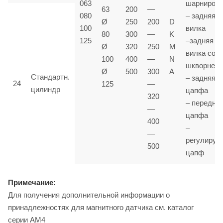
063
шарниром
63
200
—
080
– задняя
Ø
250
200
D
100
вилка
80
300
—
K
125
–задняя
Ø
320
250
M
вилка со
100
400
—
N
шкворнем
Ø
500
300
A
Стандартн.
– задняя
24
125
—
цилиндр
цапфа
320
– передня
—
цапфа
400
–
—
регулируе
500
цапф
Примечание:
Для получения дополнительной информации о
принадлежностях для магнитного датчика см. каталог
серии AM4