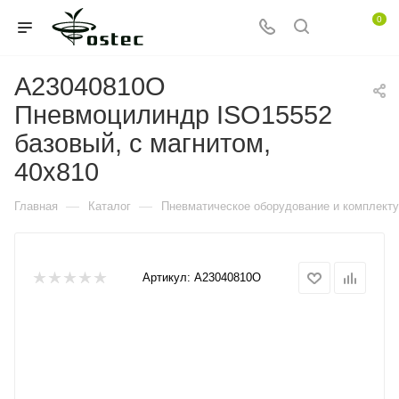
0
A23040810O
Пневмоцилиндр ISO15552
базовый, с магнитом,
40x810
—
—
Главная
Каталог
Пневматическое оборудование и комплект
Артикул:
A23040810O