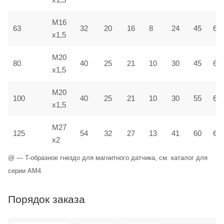
M16
63
32
20
16
8
24
45
6,5
x1,5
M20
80
40
25
21
10
30
45
6,5
x1,5
M20
100
40
25
21
10
30
55
6,5
x1,5
M27
125
54
32
27
13
41
60
6,5
x2
@ — T-образное гнездо для магнитного датчика, см. каталог для
серии AM4.
Порядок заказа