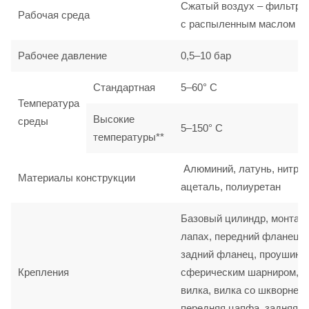
Сжатый воздух – фильтро
Рабочая среда
с распыленным маслом
Рабочее давление
0,5–10 бар
Стандартная
5–60° C
Температура
Высокие
среды
5–150° C
температуры**
Алюминий, латунь, нитрил
Материалы конструкции
ацеталь, полиуретан
Базовый цилиндр, монтаж
лапах, передний фланец,
задний фланец, проушина
Крепления
сферическим шарниром,
вилка, вилка со шкворнем,
передняя цапфа, задняя ц