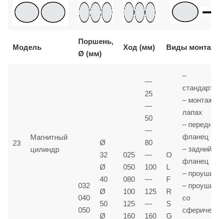
Поршень,
Модель
Ход (мм)
Виды монтаж
Ø (мм)
–
—
стандартн
25
– монтаж 
—
лапах
50
– передни
—
фланец
Магнитный
Ø
80
23
– задний
цилиндр
32
025
—
O
фланец
Ø
050
100
L
– проушин
40
080
—
F
032
– проушин
Ø
100
125
R
040
со
50
125
—
S
050
сферичес
Ø
160
160
G