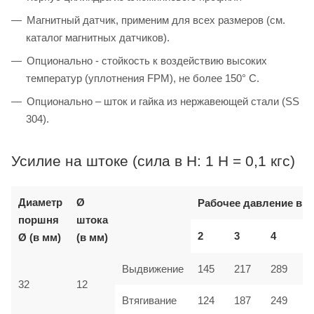
Магнитный датчик, применим для всех размеров (см.
каталог магнитных датчиков).
Опционально - стойкость к воздействию высоких
температур (уплотнения FPM), не более 150° C.
Опционально – шток и гайка из нержавеющей стали (SS
304).
Усилие на штоке (сила в Н: 1 Н = 0,1 кгс)
Диаметр
Ø
Рабочее давление в б
поршня
штока
2
3
4
Ø (в мм)
(в мм)
Выдвижение
145
217
289
32
12
Втягивание
124
187
249