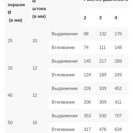
Ø
поршня
штока
Ø
(в мм)
2
3
4
5
(в мм)
Выдвижение
88
132
176
2
25
10
Втягивание
74
111
148
1
Выдвижение
145
217
289
3
32
12
Втягивание
124
189
249
3
Выдвижение
226
339
452
5
40
12
Втягивание
206
309
411
5
Выдвижение
353
530
707
8
50
16
Втягивание
317
476
634
7