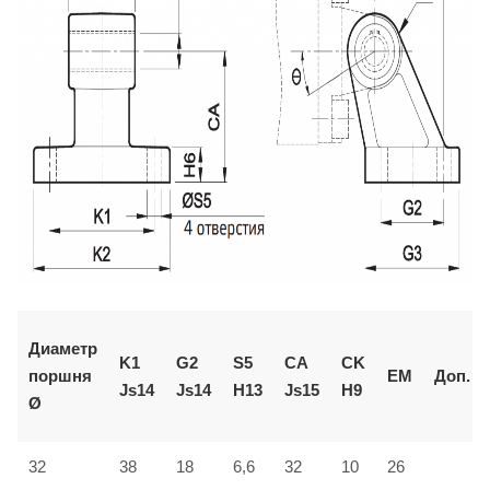
Диаметр
K1
G2
S5
CA
CK
поршня
EM
Доп.
Js14
Js14
H13
Js15
H9
Ø
32
38
18
6,6
32
10
26