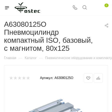
0
A63080125O
Пневмоцилиндр
компактный ISO, базовый,
c магнитом, 80x125
—
—
Главная
Каталог
Пневматическое оборудование и комплект
Артикул:
A63080125O