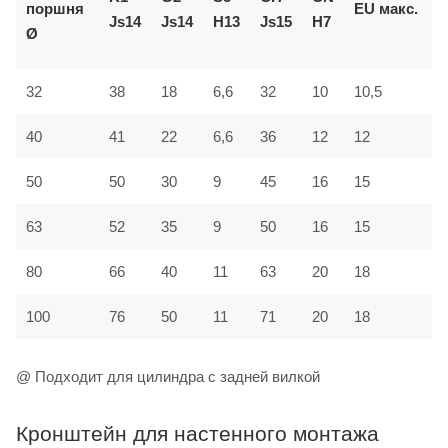
поршня
EU
макс.
Js14
Js14
H13
Js15
H7
J
Ø
32
38
18
6,6
32
10
10,5
2
40
41
22
6,6
36
12
12
2
50
50
30
9
45
16
15
3
63
52
35
9
50
16
15
3
80
66
40
11
63
20
18
4
100
76
50
11
71
20
18
5
@ Подходит для цилиндра с задней вилкой
Кронштейн для настенного монтажа