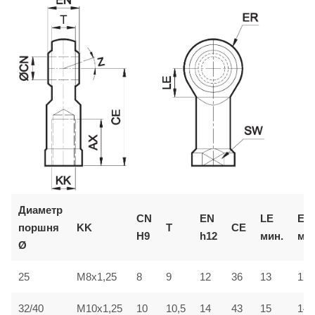
Диаметр
CN
EN
LE
ER
поршня
KK
T
CE
H9
h12
мин.
мак
Ø
25
M8x1,25
8
9
12
36
13
12
32/40
M10x1,25
10
10,5
14
43
15
14