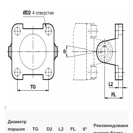
/
Диаметр
Рекомендованны
поршня
TG
D2
L2
FL
6°
размер болта