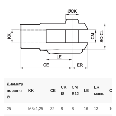
Диаметр
CK
CM
ER
поршня
KK
CE
LE
CL
f8
B12
макс.
Ø
25
M8x1,25
32
8
8
16
13
16