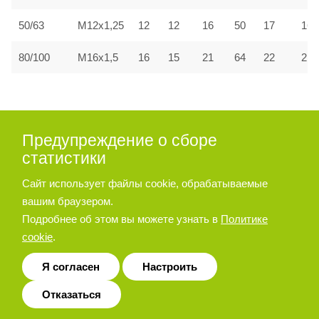
50/63
M12x1,25
12
12
16
50
17
16
80/100
M16x1,5
16
15
21
64
22
21
Код для заказа
Предупреждение о сборе
статистики
Сайт использует файлы cookie, обрабатываемые
A
—
вашим браузером.
Подробнее об этом вы можете узнать в
Политике
cookie
.
Я согласен
Настроить
Код модели
Поршень,
Ход
Отказаться
Модель
герконового
Ø (мм)
(мм)