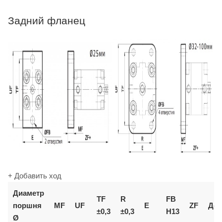
Задний фланец
+ Добавить ход
Диаметр
TF
R
FB
поршня
MF
UF
E
ZF
Доп
±0,3
±0,3
H13
Ø