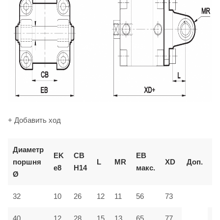
+ Добавить ход
Диаметр
К
EK
CB
EB
поршня
L
MR
XD
Доп.
д
e8
H14
макс.
Ø
з
32
10
26
12
11
56
73
M
40
12
28
15
13
65
77
M