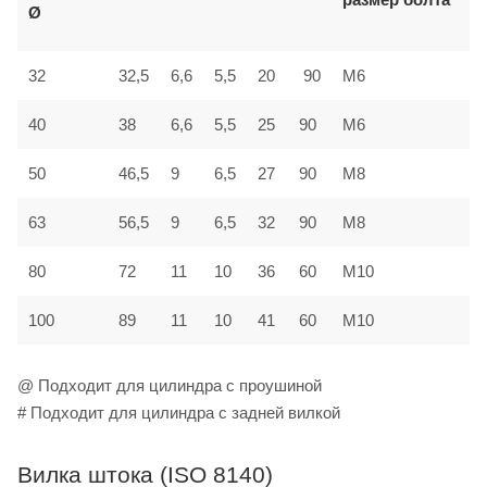
Ø
32
32,5
6,6
5,5
20
90
M6
40
38
6,6
5,5
25
90
M6
50
46,5
9
6,5
27
90
M8
63
56,5
9
6,5
32
90
M8
80
72
11
10
36
60
M10
100
89
11
10
41
60
M10
@ Подходит для цилиндра с проушиной
# Подходит для цилиндра с задней вилкой
Вилка штока (ISO 8140)