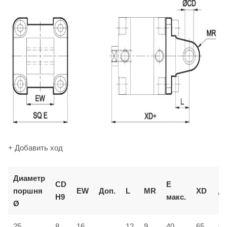
+ Добавить ход
Диаметр
CD
E
поршня
EW
Доп.
L
MR
XD
До
H9
макс.
Ø
25
8
16
12
9
40
65
±1