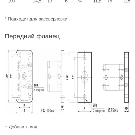
100
14,5
13
6
74
11,8
75
115
* Подходит для рассверловки
Передний фланец
+ Добавить ход