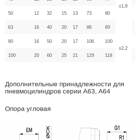
±1,8
50
12
32
15
13
73
80
M
63
16
40
20
17
86
89
M
80
16
50
20
17
106
100
M
±2,2
100
20
60
25
21
129
118
M
Дополнительные принадлежности для
пневмоцилиндров серии A63, A64
Опора угловая