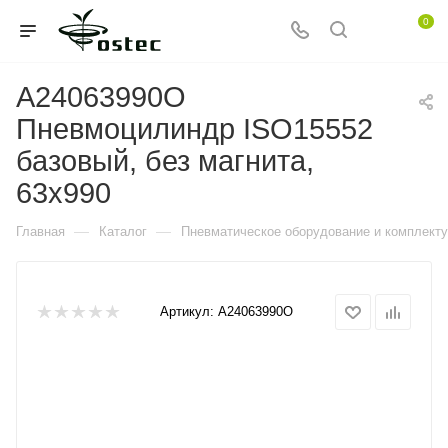
0
A24063990O
Пневмоцилиндр ISO15552
базовый, без магнита,
63x990
—
—
Главная
Каталог
Пневматическое оборудование и комплект
Артикул:
A24063990O