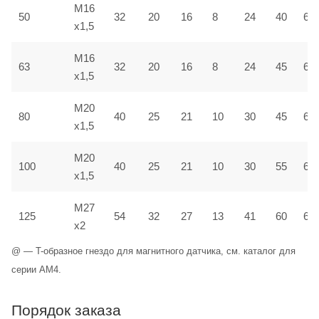
M16
50
32
20
16
8
24
40
6,5
x1,5
M16
63
32
20
16
8
24
45
6,5
x1,5
M20
80
40
25
21
10
30
45
6,5
x1,5
M20
100
40
25
21
10
30
55
6,5
x1,5
M27
125
54
32
27
13
41
60
6,5
x2
@ — T-образное гнездо для магнитного датчика, см. каталог для
серии AM4.
Порядок заказа