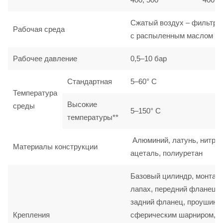
Сжатый воздух – фильтро
Рабочая среда
с распыленным маслом
Рабочее давление
0,5–10 бар
Стандартная
5–60° C
Температура
Высокие
среды
5–150° C
температуры**
Алюминий, латунь, нитрил
Материалы конструкции
ацеталь, полиуретан
Базовый цилиндр, монтаж
лапах, передний фланец,
задний фланец, проушина
Крепления
сферическим шарниром,