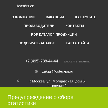
Челябинск
О КОМПАНИИ
ВАКАНСИИ
КАК КУПИТЬ
ПРОИЗВОДИТЕЛИ
КОНТАКТЫ
PDF КАТАЛОГ ПРОДУКЦИИ
ПОДОБРАТЬ АНАЛОГ
КАРТА САЙТА
+7 (495) 788-44-44
ЗАКАЗАТЬ ЗВОНОК
zakaz@ostec-pg.ru
г. Москва, ул. Молдавская, дом 5,
строение 2
Предупреждение о сборе
ПОДПИСАТЬСЯ НА РАССЫЛКУ
статистики