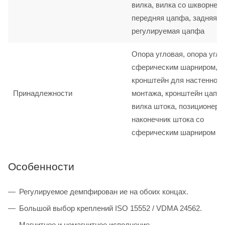
вилка, вилка со шкворнем,
передняя цапфа, задняя ц
регулируемая цапфа
Опора угловая, опора угло
сферическим шарниром,
кронштейн для настенного
Принадлежности
монтажа, кронштейн цапф
вилка штока, позиционер 
наконечник штока со
сферическим шарниром
Особенности
Регулируемое демпфирован ие на обоих концах.
Большой выбор креплений ISO 15552 / VDMA 24562.
Магнитное и немагнитное исполнение.