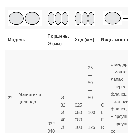
Поршень,
Модель
Ход (мм)
Виды монтаж
Ø (мм)
–
—
стандартн
25
– монтаж 
—
лапах
50
– передни
—
фланец
Магнитный
Ø
80
23
– задний
цилиндр
32
025
—
O
фланец
Ø
050
100
L
– проушин
40
080
—
F
032
– проушин
Ø
100
125
R
040
со