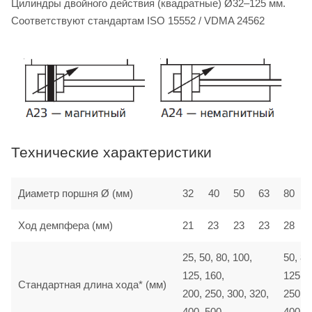
Цилиндры двойного действия (квадратные) Ø32–125 мм.
Соответствуют стандартам ISO 15552 / VDMA 24562
Технические характеристики
Диаметр поршня Ø (мм)
32
40
50
63
80
Ход демпфера (мм)
21
23
23
23
28
25, 50, 80, 100,
50, 80
125, 160,
125, 1
Стандартная длина хода* (мм)
200, 250, 300, 320,
250, 3
400, 500
400, 