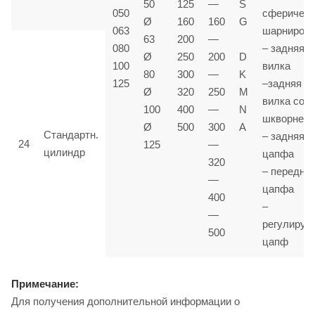
50
125
—
S
050
сферичес
Ø
160
160
G
063
шарниром
63
200
—
080
– задняя
Ø
250
200
D
100
вилка
80
300
—
K
125
–задняя
Ø
320
250
M
вилка со
100
400
—
N
шкворнем
Ø
500
300
A
Стандартн.
– задняя
24
125
—
цилиндр
цапфа
320
– передня
—
цапфа
400
–
—
регулируе
500
цапф
Примечание:
Для получения дополнительной информации о