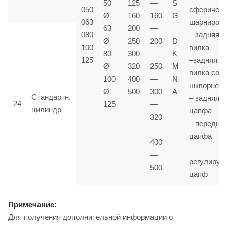
50
125
—
S
050
сферичес
Ø
160
160
G
063
шарниром
63
200
—
080
– задняя
Ø
250
200
D
100
вилка
80
300
—
K
125
–задняя
Ø
320
250
M
вилка со
100
400
—
N
шкворнем
Ø
500
300
A
Стандартн.
– задняя
24
125
—
цилиндр
цапфа
320
– передня
—
цапфа
400
–
—
регулируе
500
цапф
Примечание:
Для получения дополнительной информации о