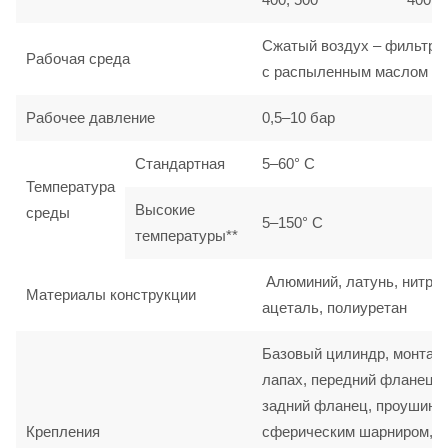
Сжатый воздух – фильтро
Рабочая среда
с распыленным маслом
Рабочее давление
0,5–10 бар
Стандартная
5–60° C
Температура
Высокие
среды
5–150° C
температуры**
Алюминий, латунь, нитрил
Материалы конструкции
ацеталь, полиуретан
Базовый цилиндр, монтаж
лапах, передний фланец,
задний фланец, проушина
Крепления
сферическим шарниром,