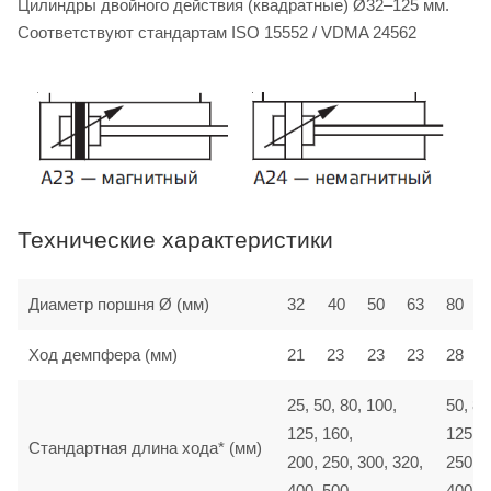
Цилиндры двойного действия (квадратные) Ø32–125 мм.
Соответствуют стандартам ISO 15552 / VDMA 24562
Технические характеристики
Диаметр поршня Ø (мм)
32
40
50
63
80
Ход демпфера (мм)
21
23
23
23
28
25, 50, 80, 100,
50, 80
125, 160,
125, 1
Стандартная длина хода* (мм)
200, 250, 300, 320,
250, 3
400, 500
400, 