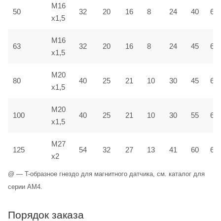
M16
50
32
20
16
8
24
40
6,5
x1,5
M16
63
32
20
16
8
24
45
6,5
x1,5
M20
80
40
25
21
10
30
45
6,5
x1,5
M20
100
40
25
21
10
30
55
6,5
x1,5
M27
125
54
32
27
13
41
60
6,5
x2
@ — T-образное гнездо для магнитного датчика, см. каталог для
серии AM4.
Порядок заказа