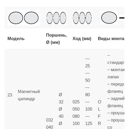
Поршень,
Модель
Ход (мм)
Виды монтаж
Ø (мм)
–
—
стандартн
25
– монтаж 
—
лапах
50
– передни
—
фланец
Магнитный
Ø
80
23
– задний
цилиндр
32
025
—
O
фланец
Ø
050
100
L
– проушин
40
080
—
F
032
– проушин
Ø
100
125
R
040
со