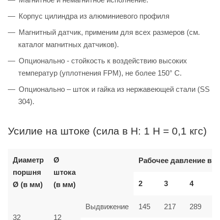
Корпус цилиндра из алюминиевого профиля
Магнитный датчик, применим для всех размеров (см.
каталог магнитных датчиков).
Опционально - стойкость к воздействию высоких
температур (уплотнения FPM), не более 150° C.
Опционально – шток и гайка из нержавеющей стали (SS
304).
Усилие на штоке (сила в Н: 1 Н = 0,1 кгс)
Диаметр
Ø
Рабочее давление в б
поршня
штока
2
3
4
Ø (в мм)
(в мм)
Выдвижение
145
217
289
32
12