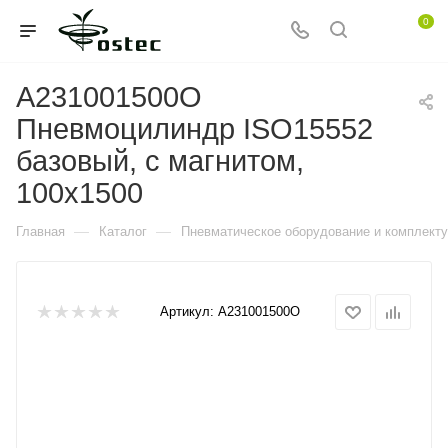
0
A231001500O
Пневмоцилиндр ISO15552
базовый, с магнитом,
100x1500
—
—
Главная
Каталог
Пневматическое оборудование и комплект
Артикул:
A231001500O