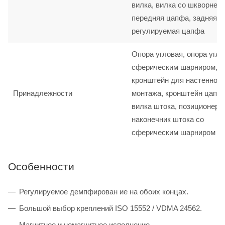
вилка, вилка со шкворнем,
передняя цапфа, задняя ц
регулируемая цапфа
Опора угловая, опора угло
сферическим шарниром,
кронштейн для настенного
Принадлежности
монтажа, кронштейн цапф
вилка штока, позиционер 
наконечник штока со
сферическим шарниром
Особенности
Регулируемое демпфирован ие на обоих концах.
Большой выбор креплений ISO 15552 / VDMA 24562.
Магнитное и немагнитное исполнение.