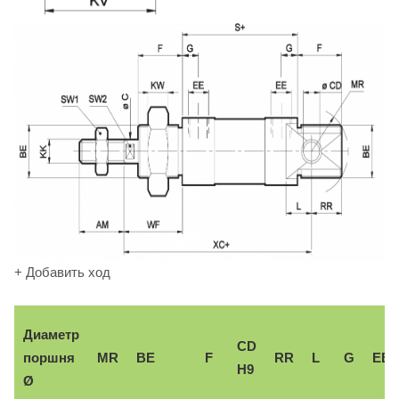
+ Добавить ход
Диаметр
CD
поршня
MR
BE
F
RR
L
G
EE
H9
Ø