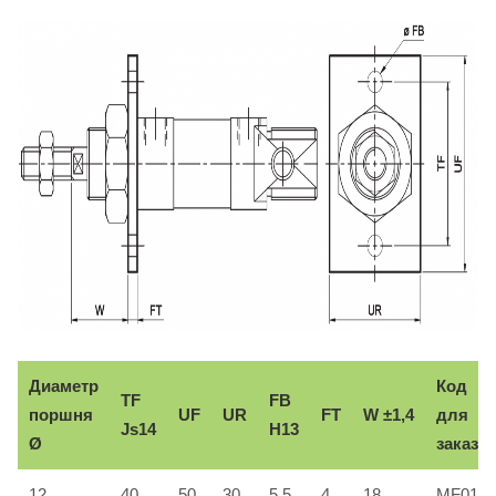
Диаметр
Код
TF
FB
поршня
UF
UR
FT
W ±1,4
для
Js14
H13
Ø
заказа
12
40
50
30
5,5
4
18
MF016