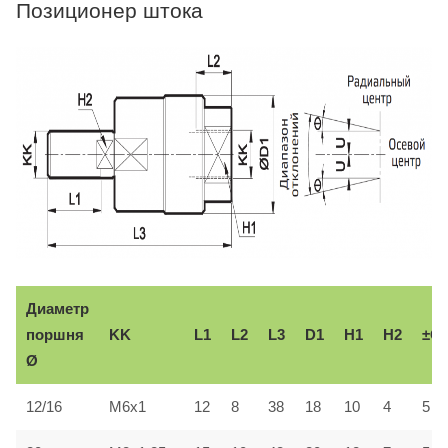
Позиционер штока
Диаметр
поршня
KK
L1
L2
L3
D1
H1
H2
±Θ
Ø
12/16
M6x1
12
8
38
18
10
4
5