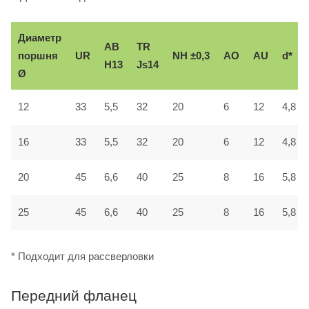
Диаметр
AB
TR
поршня
UR
NH ±0,3
AO
AU
d*
H13
Js14
Ø
12
33
5,5
32
20
6
12
4,8
16
33
5,5
32
20
6
12
4,8
20
45
6,6
40
25
8
16
5,8
25
45
6,6
40
25
8
16
5,8
* Подходит для рассверловки
Передний фланец