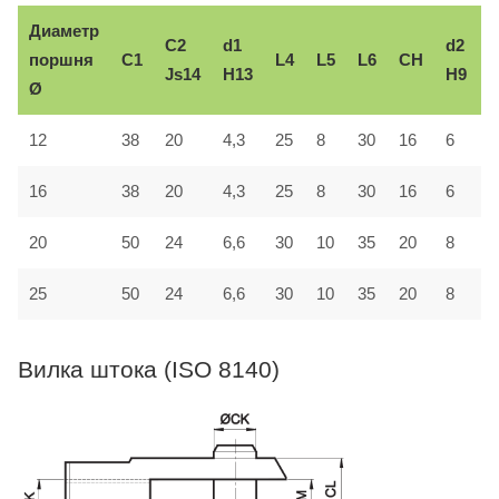
Диаметр
C2
d1
d2
поршня
C1
L4
L5
L6
CH
Js14
H13
H9
Ø
з
30
12
38
20
4,3
25
8
16
6
A
16
38
20
4,3
25
8
30
16
6
A
20
50
24
6,6
30
10
35
20
8
A
25
50
24
6,6
30
10
35
20
8
A
Вилка штока (ISO 8140)