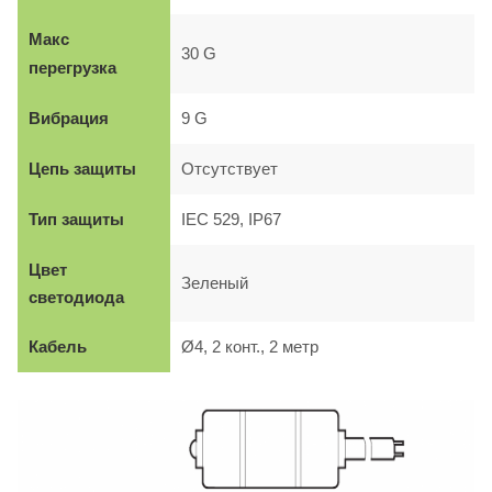
М
акс
30 G
перегрузка
Вибрация
9 G
Ц
епь защиты
Отсутствует
Тип защиты
IEC 529, IP67
Цвет
Зеленый
светодиода
Кабель
Ø4, 2 конт., 2 метр