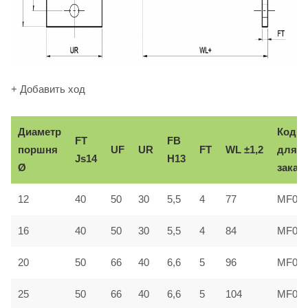
+ Добавить ход
Диаметр
Код
FT
FB
поршня
UF
UR
FT
WL ±1,2
для
Js14
H13
Ø
заказ
12
40
50
30
5,5
4
77
MF01
16
40
50
30
5,5
4
84
MF01
20
50
66
40
6,6
5
96
MF02
25
50
66
40
6,6
5
104
MF02