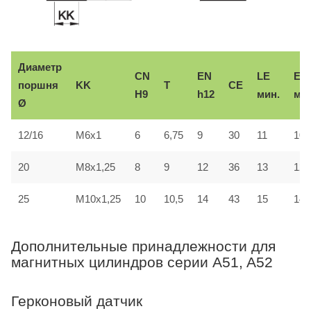
Диаметр
CN
EN
LE
ER
CE
поршня
KK
T
H9
h12
мин.
мак
Ø
12/16
M6x1
6
6,75
9
30
11
10
20
M8x1,25
8
9
12
36
13
12
25
M10x1,25
10
10,5
14
43
15
14
Дополнительные принадлежности для
магнитных цилиндров серии A51, A52
Герконовый датчик