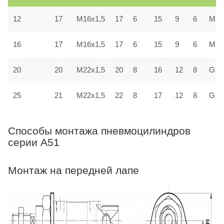
12
17
M16x1,5
17
6
15
9
6
M5x
16
17
M16x1,5
17
6
15
9
6
M5x
20
20
M22x1,5
20
8
16
12
8
G1/
25
21
M22x1,5
22
8
17
12
8
G1/
Способы монтажа пневмоцилиндров
серии A51
Монтаж на передней лапе