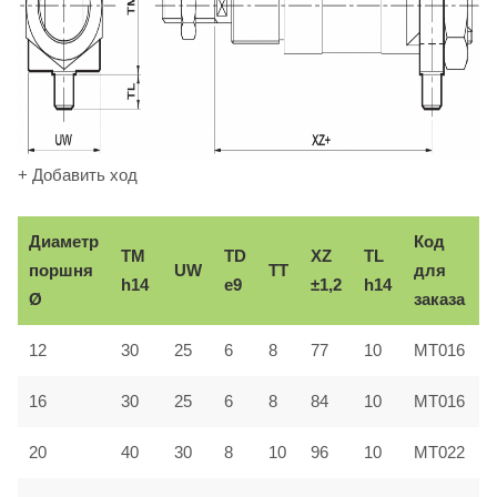
+ Добавить ход
Диаметр
Код
TM
TD
XZ
TL
поршня
UW
TT
для
h14
e9
±1,2
h14
Ø
заказа
12
30
25
6
8
77
10
MT016
16
30
25
6
8
84
10
MT016
20
40
30
8
10
96
10
MT022