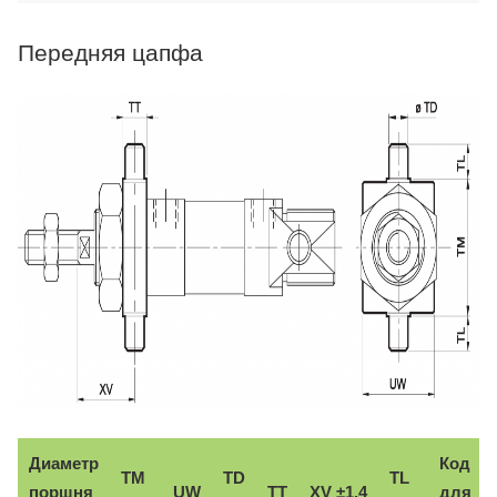
Передняя цапфа
Диаметр
Код
TM
TD
TL
поршня
UW
TT
XV ±1,4
для