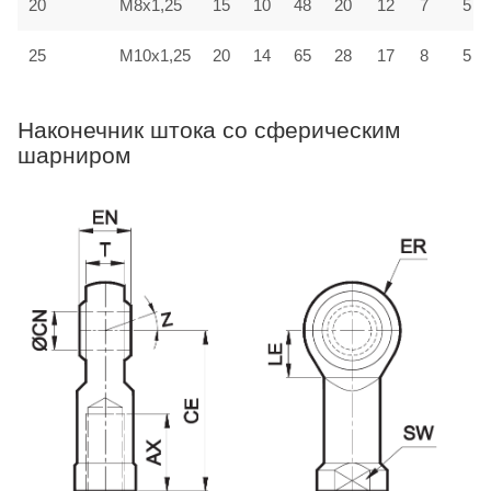
20
M8x1,25
15
10
48
20
12
7
5
25
M10x1,25
20
14
65
28
17
8
5
Наконечник штока со сферическим
шарниром