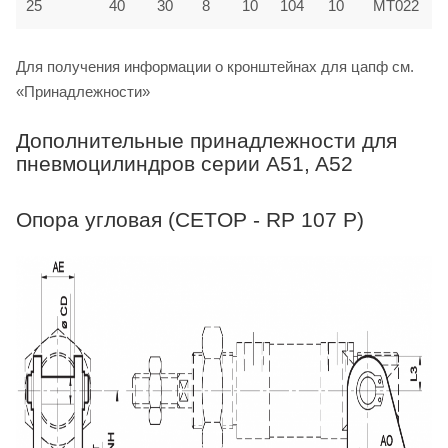
25
40
30
8
10
104
10
MT022
Для получения информации о кронштейнах для цапф см.
«Принадлежности»
Дополнительные принадлежности для
пневмоцилиндров серии A51, A52
Опора угловая (CETOP - RP 107 P)