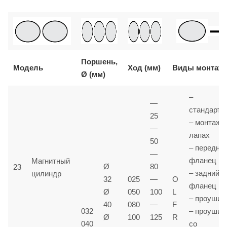
Поршень,
Модель
Ход (мм)
Виды монтаж
Ø (мм)
–
—
стандартн
25
– монтаж 
—
лапах
50
– передни
—
фланец
Магнитный
Ø
80
23
– задний
цилиндр
32
025
—
O
фланец
Ø
050
100
L
– проушин
40
080
—
F
032
– проушин
Ø
100
125
R
040
со