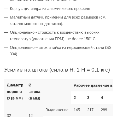
Корпус цилиндра из алюминиевого профиля
Магнитный датчик, применим для всех размеров (см.
каталог магнитных датчиков).
Опционально - стойкость к воздействию высоких
температур (уплотнения FPM), не более 150° C.
Опционально – шток и гайка из нержавеющей стали (SS
304).
Усилие на штоке (сила в Н: 1 Н = 0,1 кгс)
Диаметр
Ø
Рабочее давление в б
поршня
штока
2
3
4
Ø (в мм)
(в мм)
Выдвижение
145
217
289
32
12