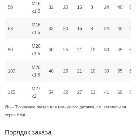
M16
50
32
20
16
8
24
40
6,5
x1,5
M16
63
32
20
16
8
24
45
6,5
x1,5
M20
80
40
25
21
10
30
45
6,5
x1,5
M20
100
40
25
21
10
30
55
6,5
x1,5
M27
125
54
32
27
13
41
60
6,5
x2
@ — T-образное гнездо для магнитного датчика, см. каталог для
серии AM4.
Порядок заказа