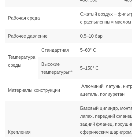
Сжатый воздух – фильтро
Рабочая среда
с распыленным маслом
Рабочее давление
0,5–10 бар
Стандартная
5–60° C
Температура
Высокие
среды
5–150° C
температуры**
Алюминий, латунь, нитрил
Материалы конструкции
ацеталь, полиуретан
Базовый цилиндр, монтаж
лапах, передний фланец,
задний фланец, проушина
Крепления
сферическим шарниром,