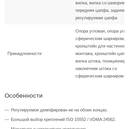
вилка, вилка со шкворнем,
передняя цапфа, задняя ц
регулируемая цапфа
Опора угловая, опора угло
сферическим шарниром,
кронштейн для настенного
Принадлежности
монтажа, кронштейн цапф
вилка штока, позиционер 
наконечник штока со
сферическим шарниром
Особенности
Регулируемое демпфирован ие на обоих концах.
Большой выбор креплений ISO 15552 / VDMA 24562.
Магнитное и немагнитное исполнение.