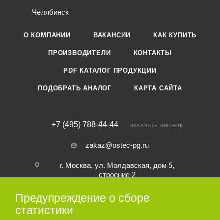
Челябинск
О КОМПАНИИ
ВАКАНСИИ
КАК КУПИТЬ
ПРОИЗВОДИТЕЛИ
КОНТАКТЫ
PDF КАТАЛОГ ПРОДУКЦИИ
ПОДОБРАТЬ АНАЛОГ
КАРТА САЙТА
+7 (495) 788-44-44
ЗАКАЗАТЬ ЗВОНОК
zakaz@ostec-pg.ru
г. Москва, ул. Молдавская, дом 5,
строение 2
Предупреждение о сборе
ПОДПИСАТЬСЯ НА РАССЫЛКУ
статистики