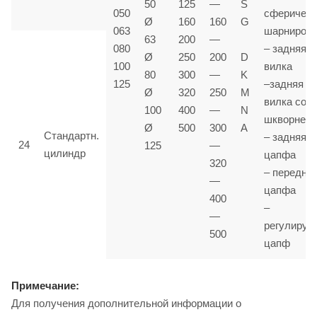
50
125
—
S
050
сферичес
Ø
160
160
G
063
шарниром
63
200
—
080
– задняя
Ø
250
200
D
100
вилка
80
300
—
K
125
–задняя
Ø
320
250
M
вилка со
100
400
—
N
шкворнем
Ø
500
300
A
Стандартн.
– задняя
24
125
—
цилиндр
цапфа
320
– передня
—
цапфа
400
–
—
регулируе
500
цапф
Примечание:
Для получения дополнительной информации о