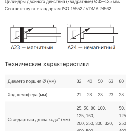
Цилиндры двойного действия (квадратные) Ø32–125 мм.
Соответствуют стандартам ISO 15552 / VDMA 24562
Технические характеристики
Диаметр поршня Ø (мм)
32
40
50
63
80
Ход демпфера (мм)
21
23
23
23
28
25, 50, 80, 100,
50, 80
125, 160,
125, 1
Стандартная длина хода* (мм)
200, 250, 300, 320,
250, 3
400, 500
400, 