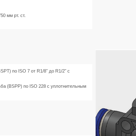
750 мм рт. ст.
PT) по ISO 7 от R1/8" до R1/2" с
ба (BSPP) по ISO 228 с уплотнительным