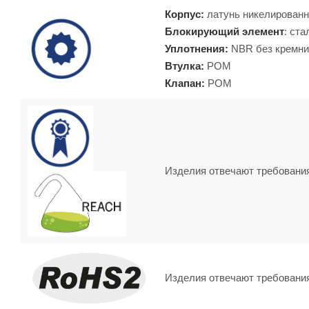
Корпус:
латунь никелированн
Блокирующий элемент
: ста
Уплотнения:
NBR без кремни
Втулка:
POM
Клапан:
POM
Изделия отвечают требовани
Изделия отвечают требовани