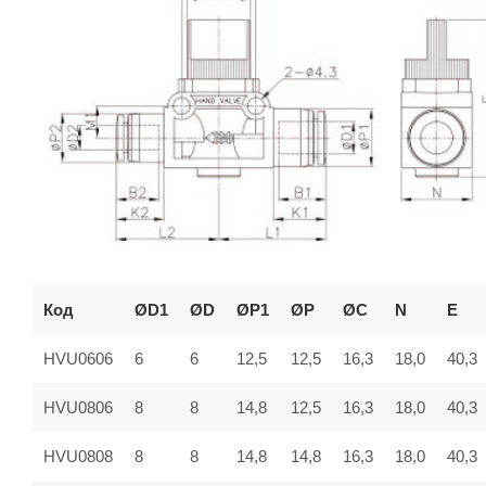
Код
ØD1
ØD
ØP1
ØP
ØC
N
E
HVU0606
6
6
12,5
12,5
16,3
18,0
40,3
HVU0806
8
8
14,8
12,5
16,3
18,0
40,3
HVU0808
8
8
14,8
14,8
16,3
18,0
40,3