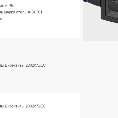
ая и PBT
ль марки
сталь AISI 301
я
ям Директивы 2002/95/EC
ям Директивы 2002/95/EC