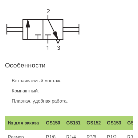
Особенности
Встраиваемый монтаж.
Компактный.
Плавная, удобная работа.
№ для заказа
GS150
GS151
GS152
GS153
GS1
Размер
R1/8
R1/4
R3/8
R1/2
R3/4