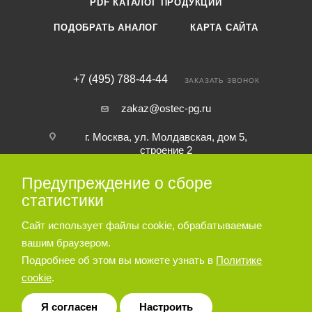
PDF КАТАЛОГ ПРОДУКЦИИ
ПОДОБРАТЬ АНАЛОГ
КАРТА САЙТА
+7 (495) 788-44-44
ЗАКАЗАТЬ ЗВОНОК
zakaz@ostec-pg.ru
г. Москва, ул. Молдавская, дом 5,
строение 2
Предупреждение о сборе
ПОДПИСАТЬСЯ НА РАССЫЛКУ
статистики
Сайт использует файлы cookie, обрабатываемые
ПОЛИТИКА КОНФИДЕНЦИАЛЬНОСТИ
вашим браузером.
Подробнее об этом вы можете узнать в
Политике
cookie
.
© 2026 Пневматическое и гидравлическое оборудование ООО
«Остек-АртТул»
Я согласен
Настроить