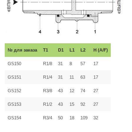
№ для заказа
T1
D1
L1
L2
H (A/F)
GS150
R1/8
31
8
57
17
GS151
R1/4
31
11
63
17
GS152
R3/8
43
12
74
27
GS153
R1/2
43
15
92
27
GS154
R3/4
50
18
109
32