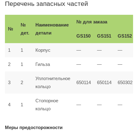
Перечень запасных частей
№ для заказа
№
Наименование
№
дет.
детали
GS150
GS151
GS152
1
1
Корпус
—
—
—
2
1
Гильза
—
—
—
Уплотнительное
3
2
650114
650114
650302
кольцо
Стопорное
4
1
—
—
—
кольцо
Меры предосторожности