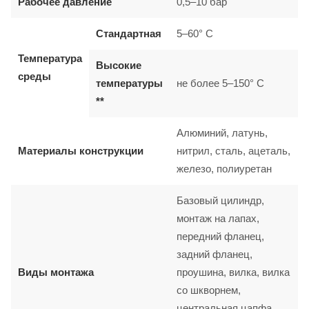
Рабочее давление
0,5–10 бар
Стандартная
5–60° C
Температура
Высокие
среды
температуры
не более 5–150° C
**
Алюминий, латунь,
Материалы конструкции
нитрил, сталь, ацеталь,
железо, полиуретан
Базовый цилиндр,
монтаж на лапах,
передний фланец,
задний фланец,
Виды монтажа
проушина, вилка, вилка
со шкворнем,
центральная цапфа,