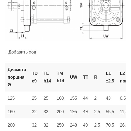
+ Добавить ход
Диаметр
TM
TD
TL
L1
L2
поршня
UW
TT
R
h14
e9
h14
±2,5
приб
Ø
6,5
125
25
25
160
155
44
2
43
160
32
32
200
195
49
2,5
55,5
11,5
200
32
32
250
248
49
2,5
70,5
26,5