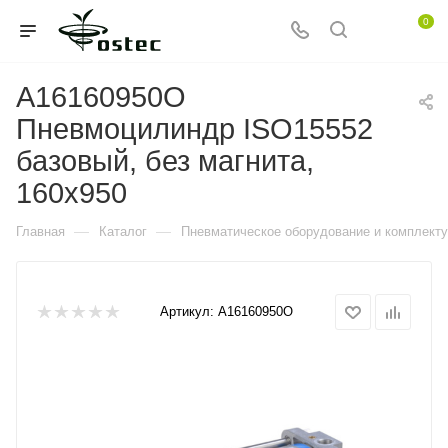
0
A16160950O
Пневмоцилиндр ISO15552
базовый, без магнита,
160x950
—
—
Главная
Каталог
Пневматическое оборудование и комплект
Артикул:
A16160950O