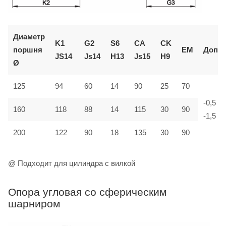
Диаметр
K1
G2
S6
CA
CK
поршня
EM
Доп.
JS14
Js14
H13
Js15
H9
Ø
125
94
60
14
90
25
70
-0,5
160
118
88
14
115
30
90
-1,5
200
122
90
18
135
30
90
@ Подходит для цилиндра с вилкой
Опора угловая со сферическим
шарниром