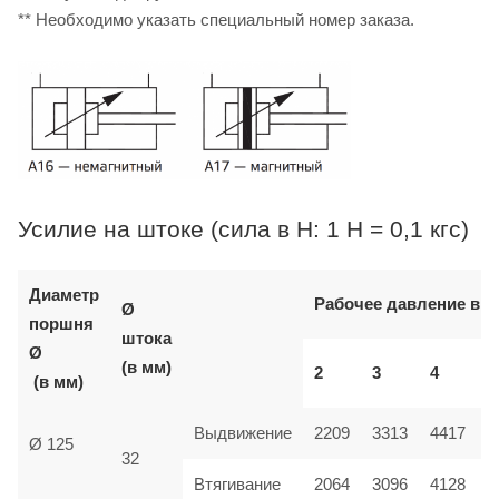
** Необходимо указать специальный номер заказа.
Усилие на штоке (сила в Н: 1 Н = 0,1 кгс)
Диаметр
Рабочее давление в б
Ø
поршня
штока
Ø
(в мм)
2
3
4
(в мм)
Выдвижение
2209
3313
4417
Ø 125
32
Втягивание
2064
3096
4128