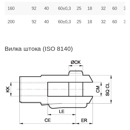
160
92
40
60±0,3
25
18
32
60
30±
200
92
40
60±0,3
25
18
32
60
30±
Вилка штока (ISO 8140)