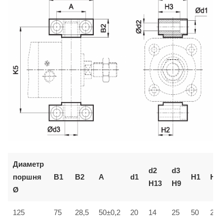
Диаметр
d2
d3
поршня
B1
B2
A
d1
H1
H2
H13
H9
Ø
125
75
28,5
50±0,2
20
14
25
50
25±