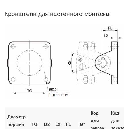
Кронштейн для настенного монтажа
Код
Код
Диаметр
для
для
поршня
TG
D2
L2
FL
Θ°
заказа
заказа