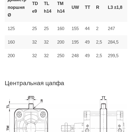
TD
TL
TM
поршня
UW
TT
R
L3 ±1,8
L
e9
h14
h14
Ø
125
25
25
160
155
44
2
247
3
32
160
32
200
195
49
2,5
284,5
4
200
32
32
250
248
49
2,5
299,5
4
Центральная цапфа