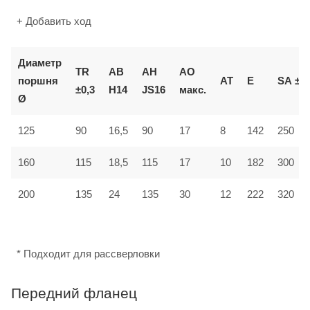
+ Добавить ход
Диаметр
TR
AB
AH
AO
поршня
AT
E
SA
±2
±0,3
H14
JS16
макс.
Ø
125
90
16,5
90
17
8
142
250
160
115
18,5
115
17
10
182
300
12
200
135
24
135
30
222
320
* Подходит для рассверловки
Передний фланец