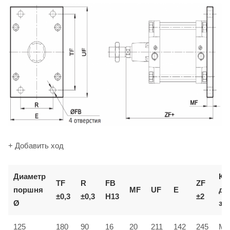
+ Добавить ход
Диаметр
Ко
TF
R
FB
ZF
поршня
MF
UF
E
дл
±0,3
±0,3
H13
±2
Ø
за
125
180
90
16
20
211
142
245
MF