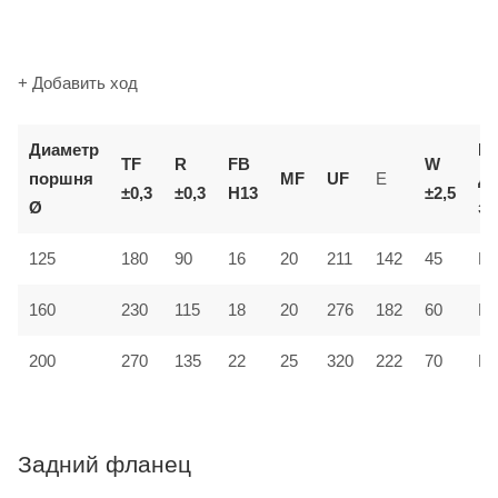
+ Добавить ход
Диаметр
К
TF
R
FB
W
поршня
MF
UF
E
д
±0,3
±0,3
H13
±2,5
Ø
за
125
180
90
16
20
211
142
45
MF
160
230
115
18
20
276
182
60
MF
200
270
135
22
25
320
222
70
MF
Задний фланец