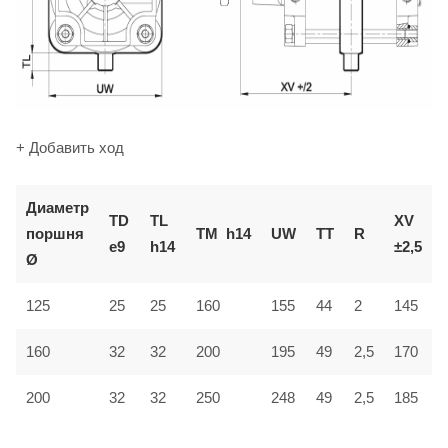
+ Добавить ход
Диаметр
TD
TL
XV
поршня
TM
h14
UW
TT
R
e9
h14
±2,5
Ø
125
25
25
160
155
44
2
145
160
32
32
200
195
49
2,5
170
200
32
32
250
248
49
2,5
185