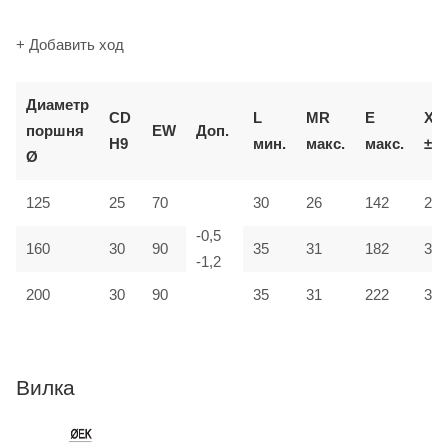
+ Добавить ход
Д
иаметр
CD
L
MR
E
XD
поршня
EW
Доп.
H9
мин.
макс.
макс.
±2
Ø
125
25
70
30
26
142
275
-0,5
160
30
90
35
31
182
315
-1,2
200
30
90
35
31
222
335
Вилка