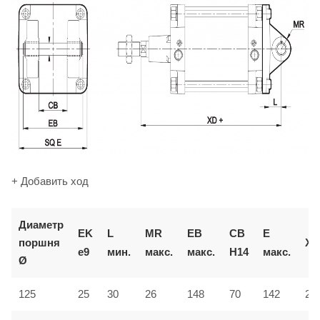
+ Добавить ход
Диаметр
EK
L
MR
EB
CB
E
поршня
XD
e9
мин.
макс.
макс.
H14
макс.
Ø
125
25
30
26
148
70
142
27