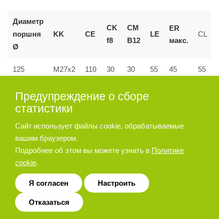
Диаметр
CK
CM
ER
поршня
KK
CE
LE
CL
макс.
f8
B12
Ø
55
125
M27x2
110
30
30
45
55
160 и
Предупреждение о сборе
144
M36x2
35
35
72
53
70
200
статистики
Сайт использует файлы cookie, обрабатываемые
вашим браузером.
Позиционер штока
Подробнее об этом вы можете узнать в
Политике
cookie
.
Я согласен
Настроить
Отказаться