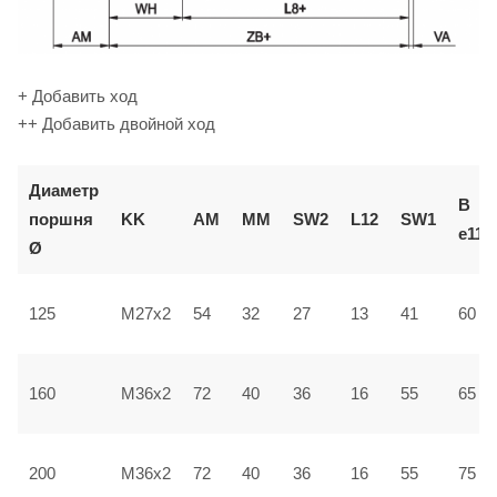
+ Добавить ход
++ Добавить двойной ход
Диаметр
В
поршня
KK
AM
ММ
SW2
L12
SW1
e11
Ø
125
M27x2
54
32
27
13
41
60
160
M36x2
72
40
36
16
55
65
200
M36x2
72
40
36
16
55
75