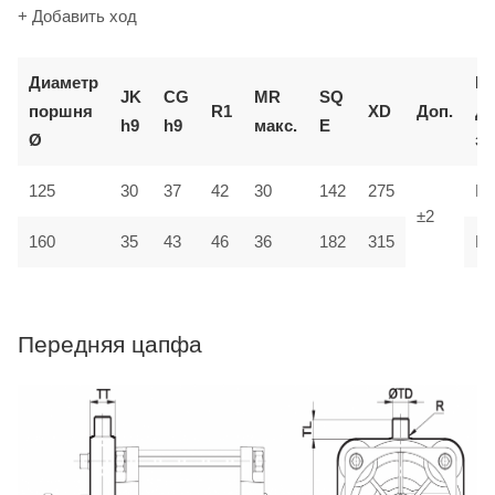
+ Добавить ход
Диаметр
К
JK
CG
MR
SQ
поршня
R1
XD
Доп.
д
h9
h9
макс.
E
Ø
за
125
30
37
42
30
142
275
M
±2
35
160
43
46
36
182
315
M
Передняя цапфа