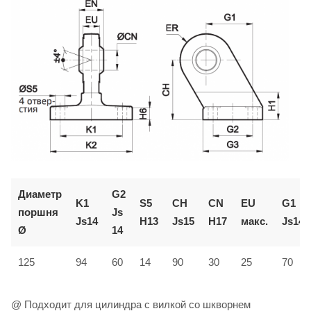
Диаметр
G2
K1
S5
CH
CN
EU
G1
поршня
Js
Js14
H13
Js15
H17
макс.
Js14
Ø
14
125
94
60
14
90
30
25
70
@ Подходит для цилиндра с вилкой со шкворнем