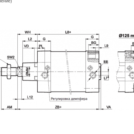
рение)