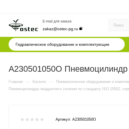
E-mail для заказа:
zakaz@ostec-pg.ru
Гидравлическое оборудование и комплектующие
A230501050O Пневмоцилиндр I
—
—
Главная
Каталог
Пневматическое оборудование и компле
Пневмоцилиндры квадратного сечения по стандарту ISO 15552, сер
Артикул:
A230501050O