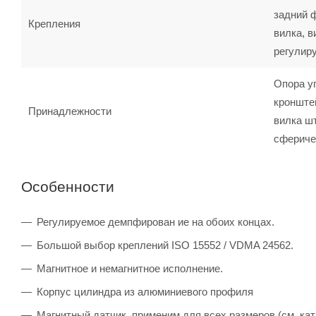
задний 
Крепления
вилка, в
регулир
Опора у
кронште
Принадлежности
вилка шт
сфериче
Особенности
Регулируемое демпфирован ие на обоих концах.
Большой выбор креплений ISO 15552 / VDMA 24562.
Магнитное и немагнитное исполнение.
Корпус цилиндра из алюминиевого профиля
Магнитный датчик, применим для всех размеров (см. кат