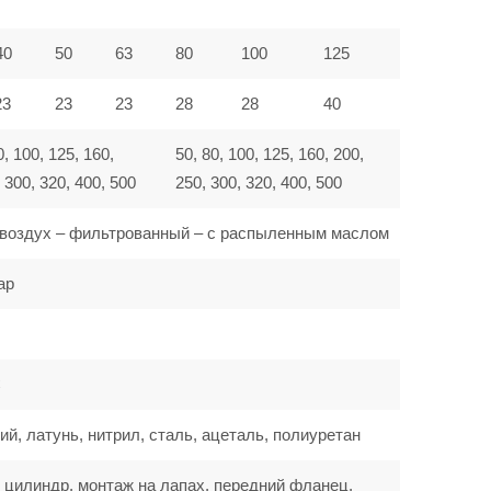
40
50
63
80
100
125
23
23
23
28
28
40
0, 100, 125, 160,
50, 80, 100, 125, 160, 200,
 300, 320, 400, 500
250, 300, 320, 400, 500
воздух – фильтрованный – с распыленным маслом
ар
C
, латунь, нитрил, сталь, ацеталь, полиуретан
 цилиндр, монтаж на лапах, передний фланец,