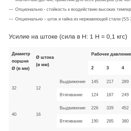
Опционально - стойкость к воздействию высоких темпер
Опционально – шток и гайка из нержавеющей стали (SS 
Усилие на штоке (сила в Н: 1 Н = 0,1 кгс)
Диаметр
Рабочее давление
Ø штока
поршня
(в мм)
2
3
4
Ø (в мм)
Выдвижение
145
217
289
32
12
Втягивание
124
187
249
Выдвижение
226
339
452
40
16
Втягивание
190
285
380