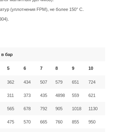
атур (уплотнения FPM), не более 150° C.
304).
 в бар
5
6
7
8
9
10
362
434
507
579
651
724
311
373
435
4898
559
621
565
678
792
905
1018
1130
475
570
665
760
855
950