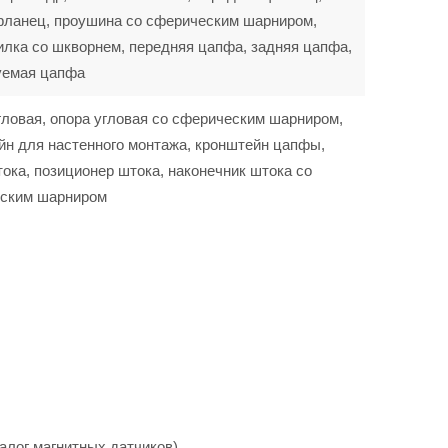
фланец, проушина со сферическим шарниром,
илка со шкворнем, передняя цапфа, задняя цапфа,
уемая цапфа
гловая, опора угловая со сферическим шарниром,
йн для настенного монтажа, кронштейн цапфы,
ока, позиционер штока, наконечник штока со
ским шарниром
алог магнитных датчиков).