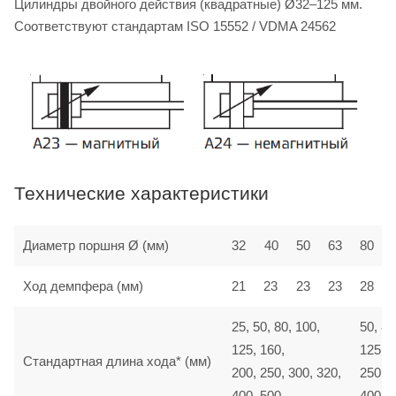
Цилиндры двойного действия (квадратные) Ø32–125 мм.
Соответствуют стандартам ISO 15552 / VDMA 24562
Технические характеристики
Диаметр поршня Ø (мм)
32
40
50
63
80
Ход демпфера (мм)
21
23
23
23
28
25, 50, 80, 100,
50, 80
125, 160,
125, 1
Стандартная длина хода* (мм)
200, 250, 300, 320,
250, 3
400, 500
400, 