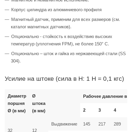
Корпус цилиндра из алюминиевого профиля
Магнитный датчик, применим для всех размеров (см.
каталог магнитных датчиков).
Опционально - стойкость к воздействию высоких
температур (уплотнения FPM), не более 150° C.
Опционально – шток и гайка из нержавеющей стали (SS
304).
Усилие на штоке (сила в Н: 1 Н = 0,1 кгс)
Диаметр
Ø
Рабочее давление в б
поршня
штока
2
3
4
Ø (в мм)
(в мм)
Выдвижение
145
217
289
32
12