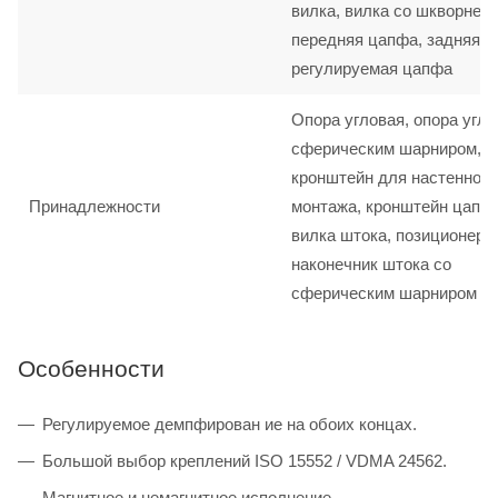
вилка, вилка со шкворнем,
передняя цапфа, задняя ц
регулируемая цапфа
Опора угловая, опора угло
сферическим шарниром,
кронштейн для настенного
Принадлежности
монтажа, кронштейн цапф
вилка штока, позиционер 
наконечник штока со
сферическим шарниром
Особенности
Регулируемое демпфирован ие на обоих концах.
Большой выбор креплений ISO 15552 / VDMA 24562.
Магнитное и немагнитное исполнение.