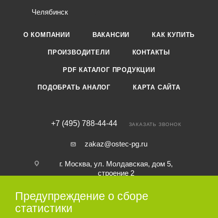
Челябинск
О КОМПАНИИ
ВАКАНСИИ
КАК КУПИТЬ
ПРОИЗВОДИТЕЛИ
КОНТАКТЫ
PDF КАТАЛОГ ПРОДУКЦИИ
ПОДОБРАТЬ АНАЛОГ
КАРТА САЙТА
+7 (495) 788-44-44
ЗАКАЗАТЬ ЗВОНОК
zakaz@ostec-pg.ru
г. Москва, ул. Молдавская, дом 5,
строение 2
Предупреждение о сборе
ПОДПИСАТЬСЯ НА РАССЫЛКУ
статистики