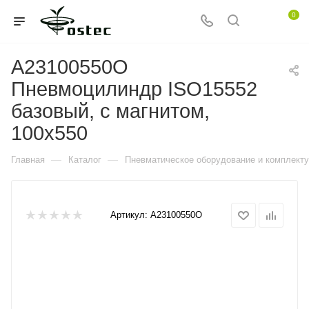
0
A23100550O
Пневмоцилиндр ISO15552
базовый, с магнитом,
100x550
—
—
Главная
Каталог
Пневматическое оборудование и комплект
Артикул:
A23100550O