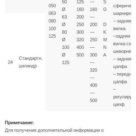
50
125
—
S
050
сферичес
Ø
160
160
G
063
шарниром
63
200
—
080
– задняя
Ø
250
200
D
100
вилка
80
300
—
K
125
–задняя
Ø
320
250
M
вилка со
100
400
—
N
шкворнем
Ø
500
300
A
Стандартн.
– задняя
24
125
—
цилиндр
цапфа
320
– передня
—
цапфа
400
–
—
регулируе
500
цапф
Примечание:
Для получения дополнительной информации о