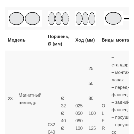
Поршень,
Модель
Ход (мм)
Виды монтаж
Ø (мм)
–
—
стандартн
25
– монтаж 
—
лапах
50
– передни
—
фланец
Магнитный
Ø
80
23
– задний
цилиндр
32
025
—
O
фланец
Ø
050
100
L
– проушин
40
080
—
F
032
– проушин
Ø
100
125
R
040
со