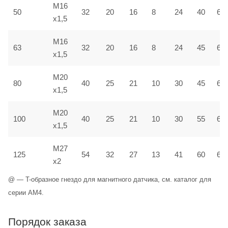
M16
50
32
20
16
8
24
40
6,5
x1,5
M16
63
32
20
16
8
24
45
6,5
x1,5
M20
80
40
25
21
10
30
45
6,5
x1,5
M20
100
40
25
21
10
30
55
6,5
x1,5
M27
125
54
32
27
13
41
60
6,5
x2
@ — T-образное гнездо для магнитного датчика, см. каталог для
серии AM4.
Порядок заказа