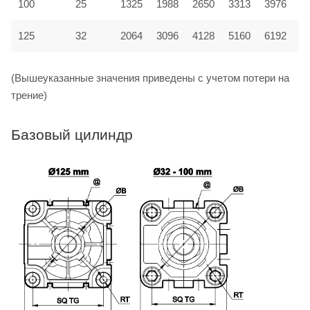
100
25
1325
1988
2650
3313
3976
4
125
32
2064
3096
4128
5160
6192
7
(Вышеуказанные значения приведены с учетом потери на
трение)
Базовый цилиндр