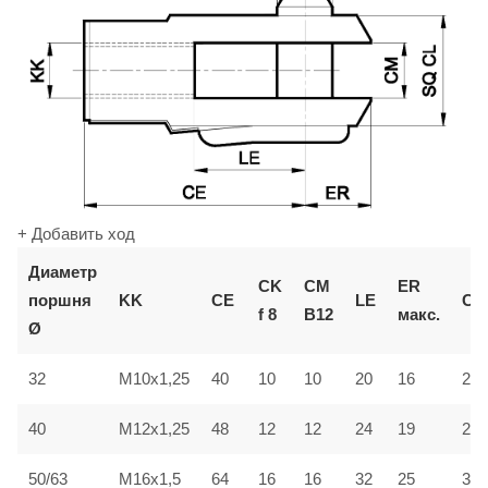
+ Добавить ход
Диаметр
СМ
CK
ER
поршня
KK
CE
LE
CL
B12
f 8
макс.
Ø
32
M10x1,25
40
10
10
20
16
20
40
M12x1,25
48
12
12
24
19
24
50/63
M16x1,5
64
16
16
32
25
32