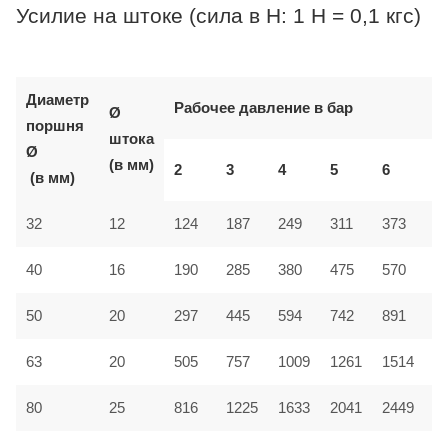
Усилие на штоке (сила в Н: 1 Н = 0,1 кгс)
Диаметр
Рабочее давление в бар
Ø
поршня
штока
Ø
(в мм)
2
3
4
5
6
7
(в мм)
32
12
124
187
249
311
373
4
40
16
190
285
380
475
570
6
50
20
297
445
594
742
891
1
1261
63
20
505
757
1009
1514
1
80
25
816
1225
1633
2041
2449
2