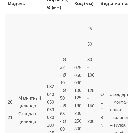
Ход (мм)
Модель
Виды монтажа
Ø (мм)
-
25
-
50
-
- Ø
80
32
-
025
- Ø
050
100
40
080
-
032
–
100
- Ø
125
040
O
стандартн
125
Магнитный
50
-
20
050
L
– монтаж н
160
цилиндр
- Ø
160
063
F
лапах
200
Стандарт.
63
-
21
080
B
– фланец
250
цилиндр
- Ø
200
100
N
– вилка
300
80
-
125
– цапфа