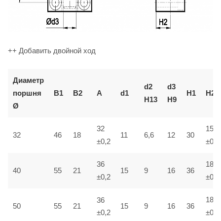
++ Добавить двойной ход
Диаметр
d2
d3
поршня
B1
B2
А
d1
H1
H2
H13
H9
Ø
32
15
6,6
32
46
18
11
12
30
±0,2
±0,1
36
18
40
55
21
15
9
16
36
±0,2
±0,1
36
18
50
55
21
15
9
16
36
±0,2
±0,1