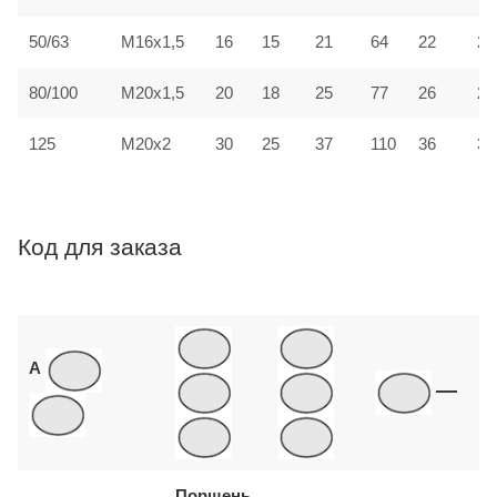
50/63
M16x1,5
16
15
21
64
22
21
80/100
M20x1,5
20
18
25
77
26
25
M20x2
125
30
25
37
110
36
35
Код для заказа
A
—
Поршень,