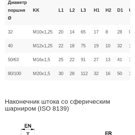
Диаметр
поршня
KK
L1
L2
L3
H1
H2
D1
U
Ø
28
32
M10x1,25
20
14
65
17
8
0,
40
M12x1,25
22
18
75
19
10
32
1
50/63
M16x1,5
25
22
91
27
13
41
1
80/100
M20x1,5
30
28
112
32
16
50
1,5
Наконечник штока со сферическим
шарниром (ISO 8139)