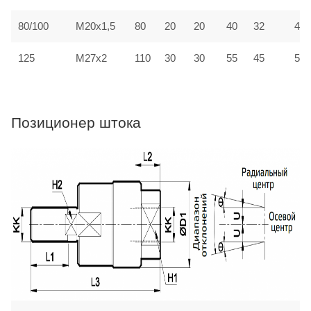
M20x1,5
80
80/100
20
20
40
32
40
125
M27x2
110
30
30
55
45
55
Позиционер штока