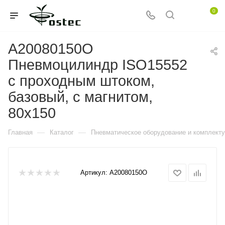
0
A20080150O
Пневмоцилиндр ISO15552
с проходным штоком,
базовый, с магнитом,
80x150
—
—
Главная
Каталог
Пневматическое оборудование и комплект
Артикул:
A20080150O