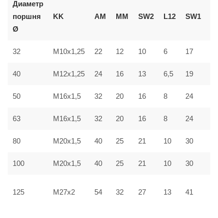
Диаметр
В
поршня
KK
AM
ММ
SW2
L12
SW1
e
Ø
32
M10x1,25
22
12
10
6
17
3
40
M12x1,25
24
16
13
6,5
19
3
50
M16x1,5
32
20
16
8
24
4
63
M16x1,5
32
20
16
8
24
4
80
M20x1,5
40
25
21
10
30
4
100
M20x1,5
40
25
21
10
30
5
125
41
M27x2
54
32
27
13
6