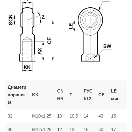
Диаметр
CN
РУС
LE
E
поршня
KK
T
CE
H9
h12
мин.
ма
Ø
32
M10x1,25
10
10,5
14
43
15
14
16
40
M12x1,25
12
12
50
17
16