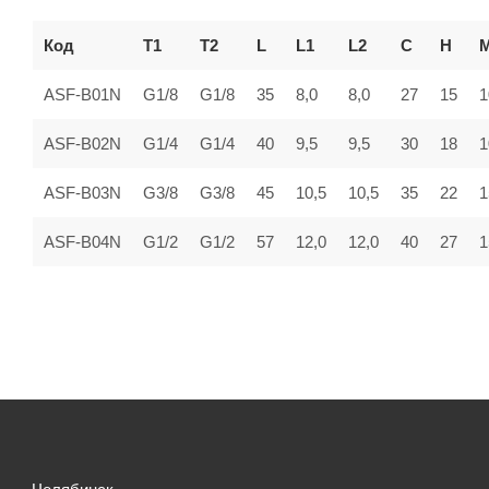
Код
T1
T2
L
L1
L2
C
H
ASF-B01N
G1/8
G1/8
35
8,0
8,0
27
15
1
ASF-B02N
G1/4
G1/4
40
9,5
9,5
30
18
1
ASF-B03N
G3/8
G3/8
45
10,5
10,5
35
22
1
ASF-B04N
G1/2
G1/2
57
12,0
12,0
40
27
1