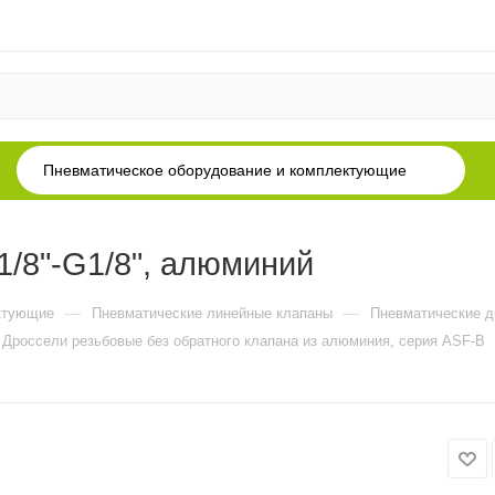
Пневматическое оборудование и комплектующие
/8"-G1/8", алюминий
—
—
ктующие
Пневматические линейные клапаны
Пневматические д
Дроссели резьбовые без обратного клапана из алюминия, серия ASF-B