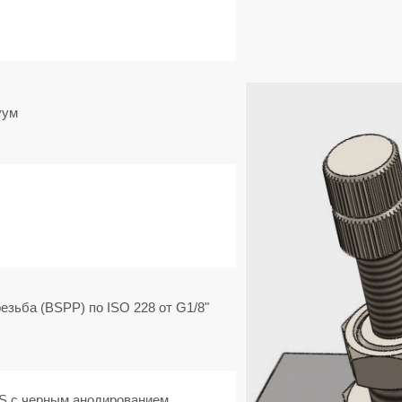
уум
езьба (BSPP) по ISO 228 от G1/8"
S с черным анодированием