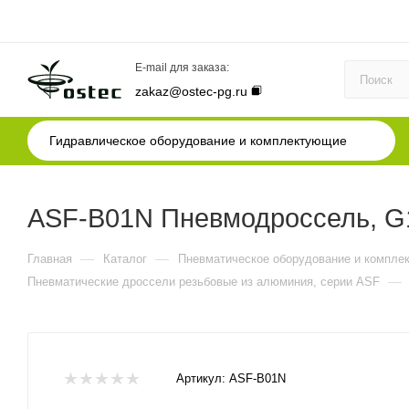
E-mail для заказа:
zakaz@ostec-pg.ru
Гидравлическое оборудование и комплектующие
ASF-B01N Пневмодроссель, G1
—
—
Главная
Каталог
Пневматическое оборудование и компле
—
Пневматические дроссели резьбовые из алюминия, серии ASF
Артикул:
ASF-B01N