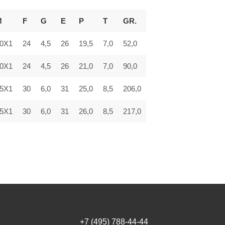
M
F
G
E
P
T
GR.
0X1
24
4,5
26
19,5
7,0
52,0
0X1
24
4,5
26
21,0
7,0
90,0
5X1
30
6,0
31
25,0
8,5
206,0
5X1
30
6,0
31
26,0
8,5
217,0
+7 (495) 788-44-44