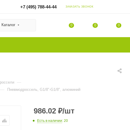
+7 (495) 788-44-44
ЗАКАЗАТЬ ЗВОНОК
Каталог
0
0
0
—
россели
—
Пневмодроссель, G1/8"-G1/8", алюминий
986.02
₽
/шт
Есть в наличии
: 20