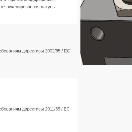
нт:
никелированная латунь
ебованиям директивы 2002/95 / EC
ебованиям директивы 2011/65 / ЕС