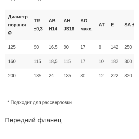
Диаметр
TR
AB
AH
AO
поршня
AT
E
SA
±2
±0,3
H14
JS16
макс.
Ø
125
90
16,5
90
17
8
142
250
160
115
18,5
115
17
10
182
300
12
200
135
24
135
30
222
320
* Подходит для рассверловки
Передний фланец