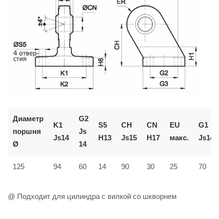
Диаметр
G2
K1
S5
CH
CN
EU
G1
поршня
Js
Js14
H13
Js15
H17
макс.
Js14
Ø
14
125
94
60
14
90
30
25
70
@ Подходит для цилиндра с вилкой со шкворнем