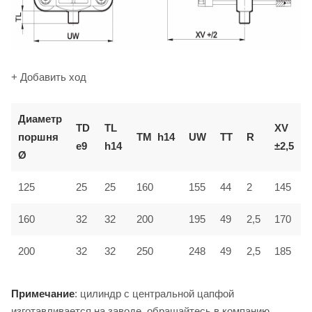
+ Добавить ход
Диаметр
TD
TL
XV
поршня
TM
h14
UW
TT
R
e9
h14
±2,5
Ø
125
25
25
160
155
44
2
145
160
32
32
200
195
49
2,5
170
200
32
32
250
248
49
2,5
185
Примечание
: цилиндр с центральной цапфой
изготавливается на заводе, обращайтесь в компанию