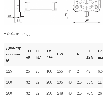
+ Добавить ход
Диаметр
TM
TD
TL
L1
L2
поршня
UW
TT
R
h14
e9
h14
±2,5
приб
Ø
6,5
125
25
25
160
155
44
2
43
160
32
32
200
195
49
2,5
55,5
11,5
200
32
32
250
248
49
2,5
70,5
26,5