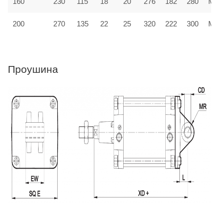
160
230
115
18
20
276
182
280
MF
200
270
135
22
25
320
222
300
MF
Проушина