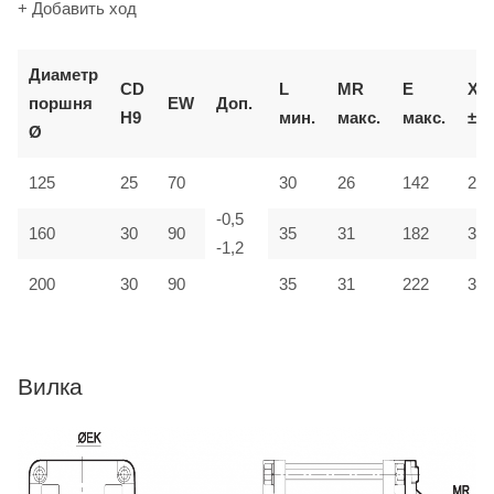
+ Добавить ход
Д
иаметр
CD
L
MR
E
XD
поршня
EW
Доп.
H9
мин.
макс.
макс.
±2
Ø
125
25
70
30
26
142
275
-0,5
160
30
90
35
31
182
315
-1,2
200
30
90
35
31
222
335
Вилка