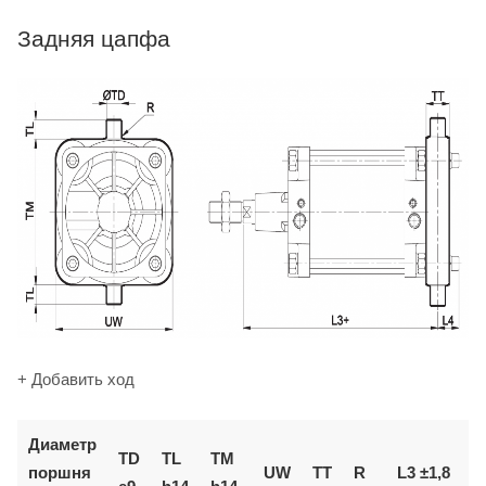
Задняя цапфа
+ Добавить ход
Диаметр
TD
TL
TM
поршня
UW
TT
R
L3 ±1,8
L