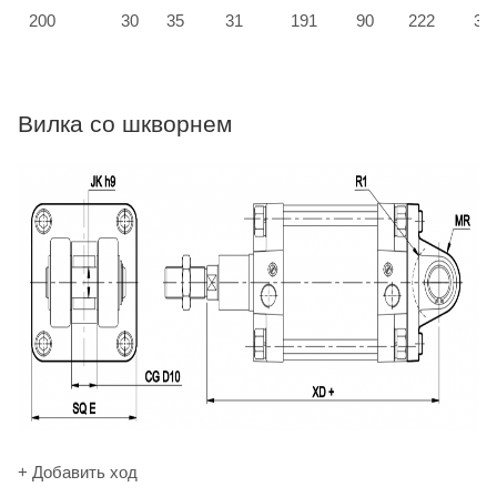
200
30
35
31
191
90
222
33
Вилка со шкворнем
+ Добавить ход