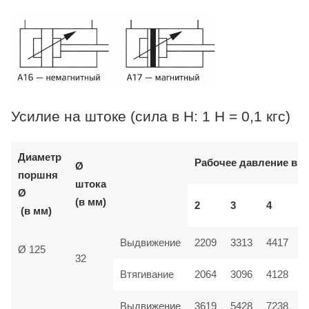
Усилие на штоке (сила в Н: 1 Н = 0,1 кгс)
Диаметр
Рабочее давление в б
Ø
поршня
штока
Ø
(в мм)
2
3
4
(в мм)
Выдвижение
2209
3313
4417
Ø 125
32
Втягивание
2064
3096
4128
Выдвижение
3619
5428
7238