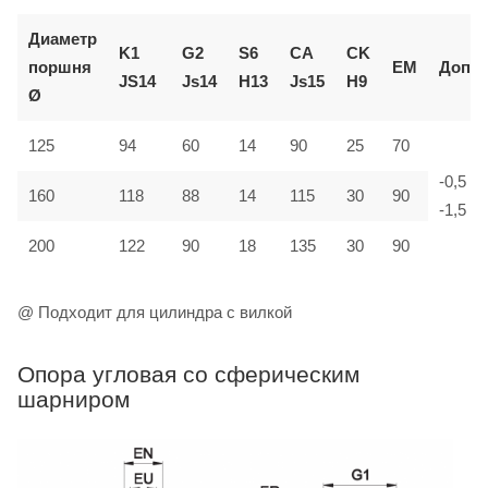
Диаметр
K1
G2
S6
CA
CK
поршня
EM
Доп.
JS14
Js14
H13
Js15
H9
Ø
125
94
60
14
90
25
70
-0,5
160
118
88
14
115
30
90
-1,5
200
122
90
18
135
30
90
@ Подходит для цилиндра с вилкой
Опора угловая со сферическим
шарниром