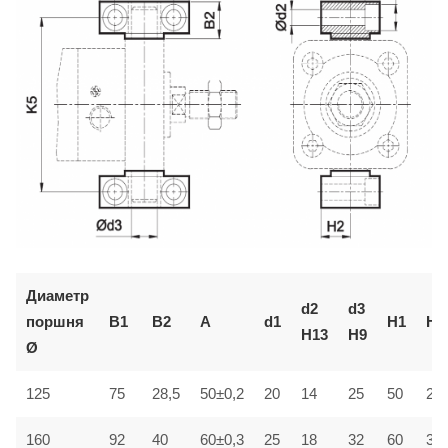
Диаметр
d2
d3
поршня
B1
B2
A
d1
H1
H2
H13
H9
Ø
125
75
28,5
50±0,2
20
14
25
50
25±
160
92
40
60±0,3
25
18
32
60
30±