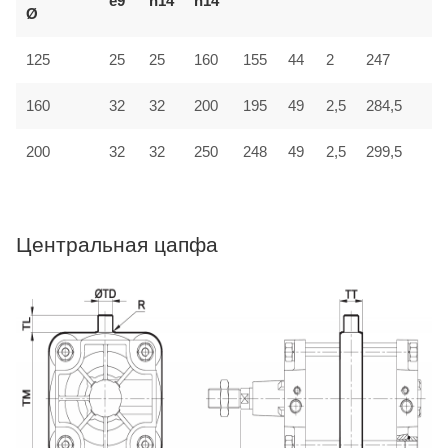
e9
h14
h14
Ø
125
25
25
160
155
44
2
247
3
32
160
32
200
195
49
2,5
284,5
4
200
32
32
250
248
49
2,5
299,5
4
Центральная цапфа