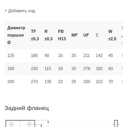
+ Добавить ход
Диаметр
К
TF
R
FB
W
поршня
MF
UF
E
д
±0,3
±0,3
H13
±2,5
Ø
за
125
180
90
16
20
211
142
45
MF
160
230
115
18
20
276
182
60
MF
200
270
135
22
25
320
222
70
MF
Задний фланец