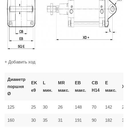
+ Добавить ход
Диаметр
EK
L
MR
EB
CB
E
поршня
XD
e9
мин.
макс.
макс.
H14
макс.
Ø
125
25
30
26
148
70
142
27
160
30
35
31
191
90
182
31