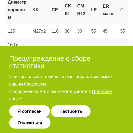
Диаметр
CK
CM
ER
поршня
KK
CE
LE
CL
макс.
f8
B12
Ø
55
125
M27x2
110
30
30
45
55
160 и
144
M36x2
35
35
72
53
70
200
Предупреждение о сборе
статистики
Сайт использует файлы cookie, обрабатываемые
Позиционер штока
вашим браузером.
Подробнее об этом вы можете узнать в
Политике
cookie
.
Я согласен
Настроить
Отказаться