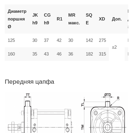
Диаметр
К
JK
CG
MR
SQ
поршня
R1
XD
Доп.
д
h9
h9
макс.
E
Ø
за
125
30
37
42
30
142
275
M
±2
35
160
43
46
36
182
315
M
Передняя цапфа