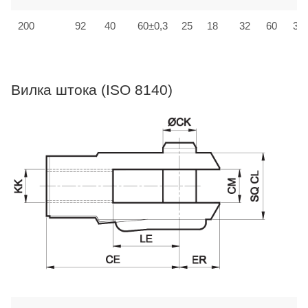
200
92
40
60±0,3
25
18
32
60
30±
Вилка штока (ISO 8140)