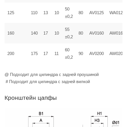
50
125
110
13
10
80
AV0125
WA0125
±0,2
55
160
140
17
10
80
AV0160
AW0160
±0,2
60
200
175
17
11
90
AV0200
AW0200
±0,2
@ Подходит для цилиндра с задней проушиной
# Подходит для цилиндра с задней вилкой
Кронштейн цапфы