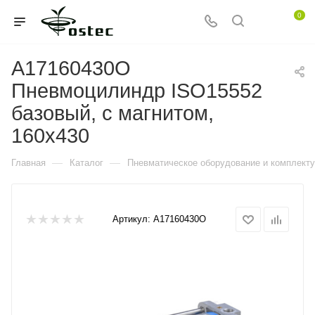
0
A17160430O
Пневмоцилиндр ISO15552
базовый, с магнитом,
160x430
—
—
Главная
Каталог
Пневматическое оборудование и комплект
Артикул:
A17160430O