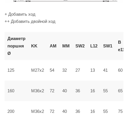
+ Добавить ход
++ Добавить двойной ход
Диаметр
В
поршня
KK
AM
ММ
SW2
L12
SW1
e11
Ø
125
M27x2
54
32
27
13
41
60
160
M36x2
72
40
36
16
55
65
200
M36x2
72
40
36
16
55
75