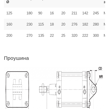
Ø
за
125
180
90
16
20
211
142
245
MF
160
230
115
18
20
276
182
280
MF
200
270
135
22
25
320
222
300
MF
Проушина