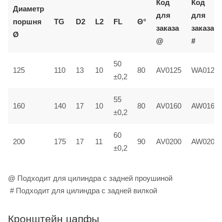
Код
Код
Диаметр
для
для
поршня
TG
D2
L2
FL
Θ°
заказа
заказа
Ø
@
#
50
125
110
13
10
80
AV0125
WA0125
±0,2
55
160
140
17
10
80
AV0160
AW0160
±0,2
60
200
175
17
11
90
AV0200
AW0200
±0,2
@ Подходит для цилиндра с задней проушиной
# Подходит для цилиндра с задней вилкой
Кронштейн цапфы