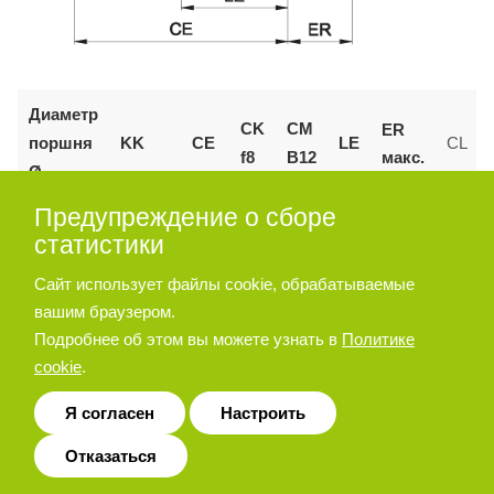
Диаметр
CK
CM
ER
поршня
KK
CE
LE
CL
макс.
f8
B12
Ø
Предупреждение о сборе
55
125
M27x2
110
30
30
45
55
статистики
160 и
Сайт использует файлы cookie, обрабатываемые
144
M36x2
35
35
72
53
70
200
вашим браузером.
Подробнее об этом вы можете узнать в
Политике
cookie
.
Позиционер штока
Я согласен
Настроить
Отказаться