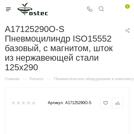
0
A17125290O-S
Пневмоцилиндр ISO15552
базовый, c магнитом, шток
из нержавеющей стали
125x290
—
—
Главная
Каталог
Пневматическое оборудование и комплект
Артикул:
A17125290O-S