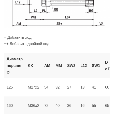
+ Добавить ход
++ Добавить двойной ход
Диаметр
В
поршня
KK
AM
ММ
SW2
L12
SW1
e11
Ø
125
M27x2
54
32
27
13
41
60
160
M36x2
72
40
36
16
55
65