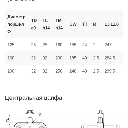
Диаметр
TD
TL
TM
поршня
UW
TT
R
L3 ±1,8
L
e9
h14
h14
Ø
125
25
25
160
155
44
2
247
3
32
160
32
200
195
49
2,5
284,5
4
200
32
32
250
248
49
2,5
299,5
4
Центральная цапфа