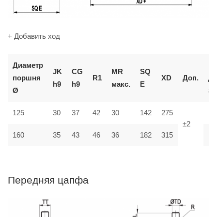
+ Добавить ход
Диаметр
К
JK
CG
MR
SQ
поршня
R1
XD
Доп.
д
h9
h9
макс.
E
Ø
за
125
30
37
42
30
142
275
M
±2
35
160
43
46
36
182
315
M
Передняя цапфа