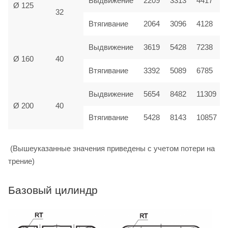
Выдвижение
2209
3313
4417
Ø 125
32
Втягивание
2064
3096
4128
Выдвижение
3619
5428
7238
Ø 160
40
Втягивание
3392
5089
6785
Выдвижение
5654
8482
11309
Ø 200
40
Втягивание
5428
8143
10857
(Вышеуказанные значения приведены с учетом потери на
трение)
Базовый цилиндр