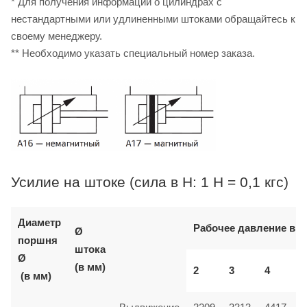
* Для получения информации о цилиндрах с
нестандартными или удлиненными штоками обращайтесь к
своему менеджеру.
** Необходимо указать специальный номер заказа.
Усилие на штоке (сила в Н: 1 Н = 0,1 кгс)
Диаметр
Рабочее давление в б
Ø
поршня
штока
Ø
(в мм)
2
3
4
(в мм)