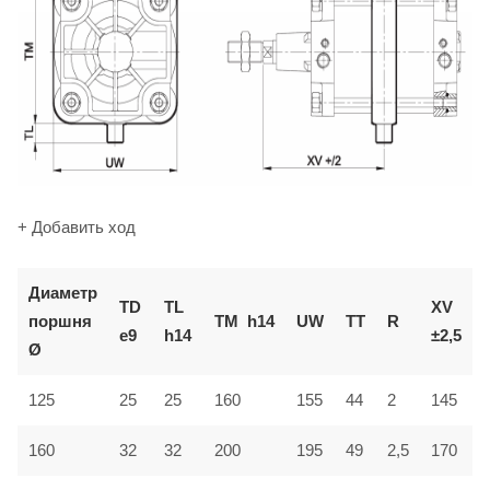
+ Добавить ход
Диаметр
TD
TL
XV
поршня
TM
h14
UW
TT
R
e9
h14
±2,5
Ø
125
25
25
160
155
44
2
145
160
32
32
200
195
49
2,5
170