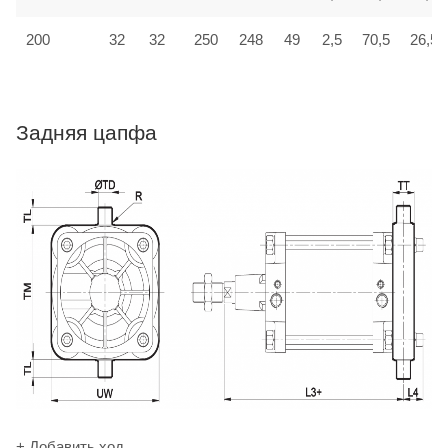
200
32
32
250
248
49
2,5
70,5
26,5
Задняя цапфа
+ Добавить ход