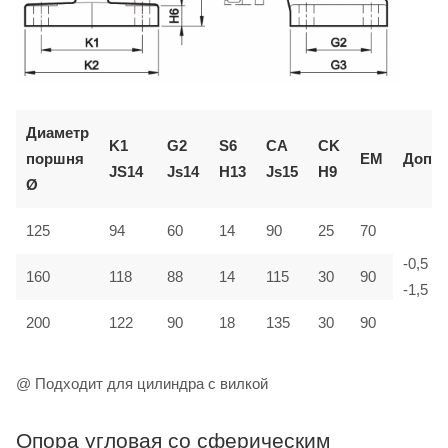
Диаметр
K1
G2
S6
CA
CK
поршня
EM
Доп.
JS14
Js14
H13
Js15
H9
Ø
125
94
60
14
90
25
70
-0,5
160
118
88
14
115
30
90
-1,5
200
122
90
18
135
30
90
@ Подходит для цилиндра с вилкой
Опора угловая со сферическим