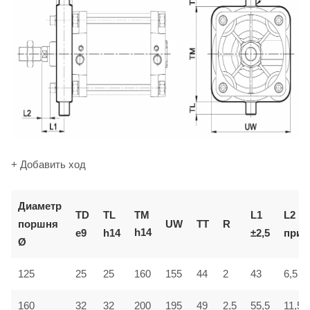
+ Добавить ход
Диаметр
TM
TD
TL
L1
L2
поршня
UW
TT
R
h14
e9
h14
±2,5
приб
Ø
6,5
125
25
25
160
155
44
2
43
160
32
32
200
195
49
2,5
55,5
11,5