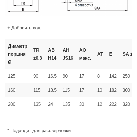
+ Добавить ход
Диаметр
TR
AB
AH
AO
поршня
AT
E
SA
±2
±0,3
H14
JS16
макс.
Ø
125
90
16,5
90
17
8
142
250
160
115
18,5
115
17
10
182
300
12
200
135
24
135
30
222
320
* Подходит для рассверловки