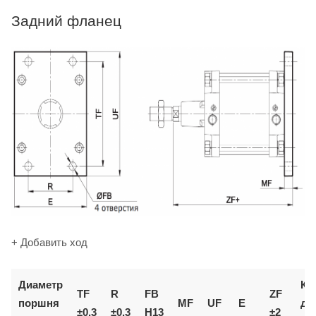
Задний фланец
+ Добавить ход
Диаметр
Ко
TF
R
FB
ZF
поршня
MF
UF
E
дл
±0,3
±0,3
H13
±2