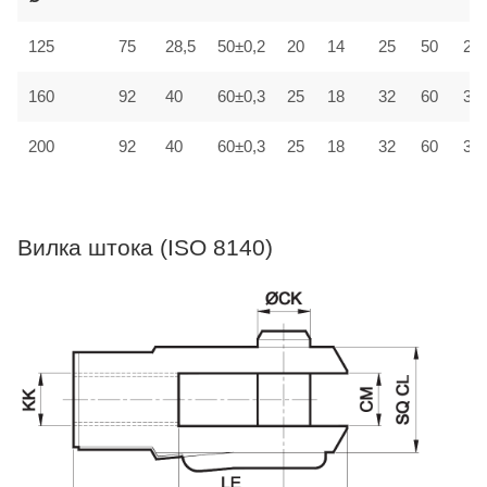
125
75
28,5
50±0,2
20
14
25
50
25±
160
92
40
60±0,3
25
18
32
60
30±
200
92
40
60±0,3
25
18
32
60
30±
Вилка штока (ISO 8140)