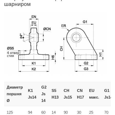
шарниром
Диаметр
G2
K1
S5
CH
CN
EU
G1
поршня
Js
Js14
H13
Js15
H17
макс.
Js14
Ø
14
125
94
60
14
90
30
25
70