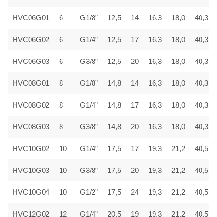
HVC06G01
6
G1/8”
12,5
14
16,3
18,0
40,3
HVC06G02
6
G1/4”
12,5
17
16,3
18,0
40,3
HVC06G03
6
G3/8”
12,5
20
16,3
18,0
40,3
HVC08G01
8
G1/8”
14,8
14
16,3
18,0
40,3
HVC08G02
8
G1/4”
14,8
17
16,3
18,0
40,3
HVC08G03
8
G3/8”
14,8
20
16,3
18,0
40,3
HVC10G02
10
G1/4”
17,5
17
19,3
21,2
40,5
HVC10G03
10
G3/8”
17,5
20
19,3
21,2
40,5
HVC10G04
10
G1/2”
17,5
24
19,3
21,2
40,5
HVC12G02
12
G1/4”
20,5
19
19,3
21,2
40,5