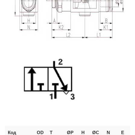
Код
O
D
T
ØP
H
ØC
N
E