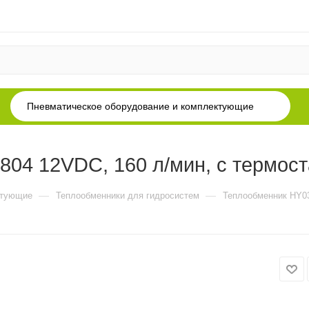
Пневматическое оборудование и комплектующие
04 12VDC, 160 л/мин, с термост
—
—
ктующие
Теплообменники для гидросистем
Теплообменник HY03