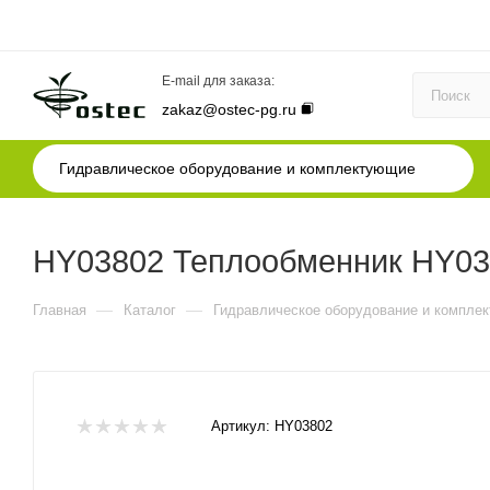
E-mail для заказа:
zakaz@ostec-pg.ru
Гидравлическое оборудование и комплектующие
HY03802 Теплообменник HY038
—
—
Главная
Каталог
Гидравлическое оборудование и компле
Артикул:
HY03802