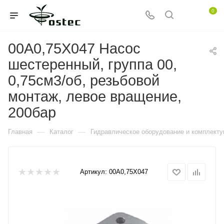
0
00A0,75X047 Насос
шестеренный, группа 00,
0,75см3/об, резьбовой
монтаж, левое вращение,
200бар
—
—
Главная
Каталог
Гидравлическое оборудование и комплект
Артикул:
00A0,75X047