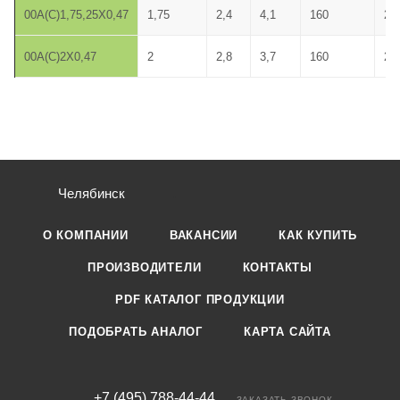
00A(C)1,75,25X0,47
1,75
2,4
4,1
160
25
00A(C)2X0,47
2
2,8
3,7
160
20
Челябинск
О КОМПАНИИ
ВАКАНСИИ
КАК КУПИТЬ
ПРОИЗВОДИТЕЛИ
КОНТАКТЫ
PDF КАТАЛОГ ПРОДУКЦИИ
ПОДОБРАТЬ АНАЛОГ
КАРТА САЙТА
+7 (495) 788-44-44
ЗАКАЗАТЬ ЗВОНОК