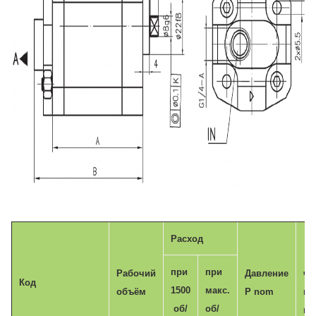
Расход
Ма
при
при
Рабочий
Давление
ча
Код
1500
макс.
объём
P nom
вр
об/
об/
n