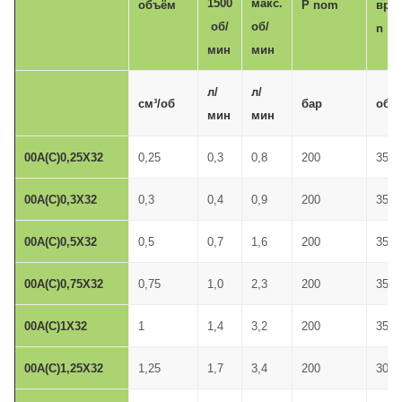
1500
макс.
объём
P nom
вра
об/
об/
n
мин
мин
л/
л/
см³/об
бар
об/
мин
мин
00A(C)0,25X32
0,25
0,3
0,8
200
3500
00A(C)0,3X32
0,3
0,4
0,9
200
3500
00A(C)0,5X32
0,5
0,7
1,6
200
3500
00A(C)0,75X32
0,75
1,0
2,3
200
3500
00A(C)1X32
1
1,4
3,2
200
3500
00A(C)1,25X32
1,25
1,7
3,4
200
3000