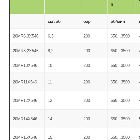
n
см³/об
бар
об/мин
20MR6,3X546
6,3
200
650...3500
20MR8,2X
546
8,2
200
650...3500
20MR10X
546
10
200
650...3500
20MR11X
546
11
200
650...3500
20MR12X
546
12
200
650...3500
20MR14X
546
14
200
650...3500
20MR15X
546
15
200
650...3500