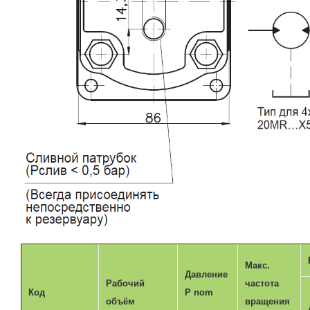
Макс.
Давление
Рабочий
частота
Код
P nom
объём
вращения