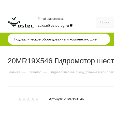
E-mail для заказа:
zakaz@ostec-pg.ru
Гидравлическое оборудование и комплектующие
20MR19X546 Гидромотор шестер
—
—
Главная
Каталог
Гидравлическое оборудование и компле
Артикул:
20MR19X546