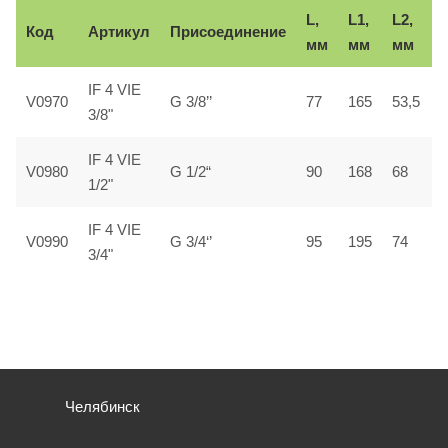
L,
L1,
L2,
L
Код
Артикул
Присоединение
мм
мм
мм
IF 4 VIE
V0970
G 3/8’’
77
165
53,5
2
3/8"
IF 4 VIE
V0980
G 1/2“
90
168
68
2
1/2"
IF 4 VIE
V0990
G 3/4‘’
95
195
74
3
3/4"
Челябинск