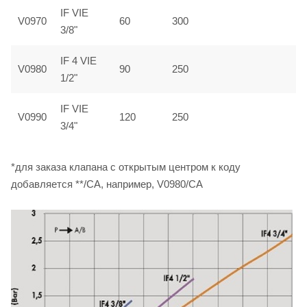
IF VIE
V0970
60
300
3/8"
IF 4 VIE
V0980
90
250
1/2"
IF VIE
V0990
120
250
3/4"
*для заказа клапана с открытым центром к коду
добавляется **/CA, например, V0980/CA