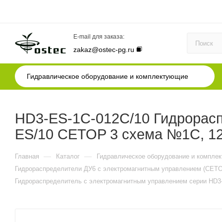
E-mail для заказа:
zakaz@ostec-pg.ru
Гидравлическое оборудование и комплектующие
HD3-ES-1C-012C/10 Гидрорасп
ES/10 CETOP 3 схема №1C, 
—
—
Главная
Каталог
Гидравлическое оборудование и компле
Гидрораспределители ДУ6 с электромагнитным управлением (CETO
Гидрораспределитель с электромагнитным управлением серии HD