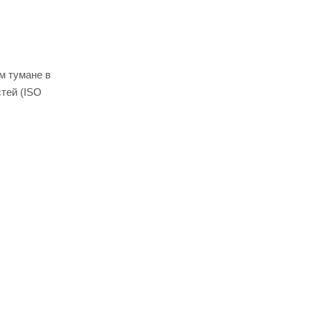
с
м тумане в
тей (ISO