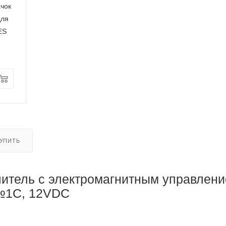
ачок
для
ES
КУПИТЬ
итель с электромагнитным управлен
№1C, 12VDC