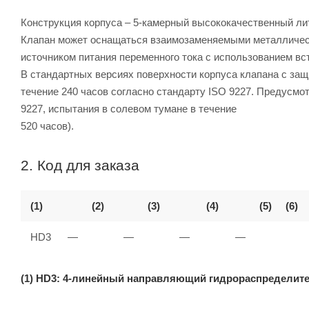
Конструкция корпуса – 5-камерный высококачественный ли
Клапан может оснащаться взаимозаменяемыми металлическ
источником питания переменного тока с использованием в
В стандартных версиях поверхности корпуса клапана с за
течение 240 часов согласно стандарту ISO 9227. Предусмо
9227, испытания в солевом тумане в течение
520 часов).
2. Код для заказа
(1)
(2)
(3)
(4)
(5)
(6)
HD3
—
—
—
—
(1) HD3: 4-линейный направляющий гидрораспределит