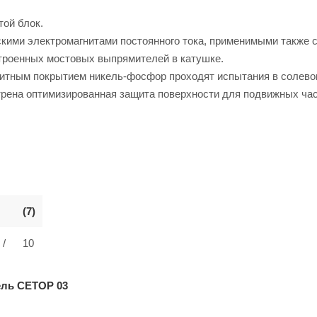
той блок.
ими электромагнитами постоянного тока, применимыми также 
строенных мостовых выпрямителей в катушке.
щитным покрытием никель-фосфор проходят испытания в солево
трена оптимизированная защита поверхности для подвижных час
(7)
/
10
ель CETOP 03