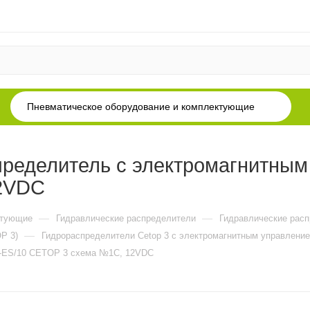
Пневматическое оборудование и комплектующие
ределитель с электромагнитным
12VDC
—
—
ктующие
Гидравлические распределители
Гидравлические рас
—
P 3)
Гидрораспределители Cetop 3 c электромагнитным управление
3-ES/10 CETOP 3 схема №1C, 12VDC