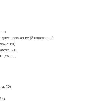
жины
реднее положение (3 положения)
оложения)
положения)
) (см. 13)
м. 10)
14)