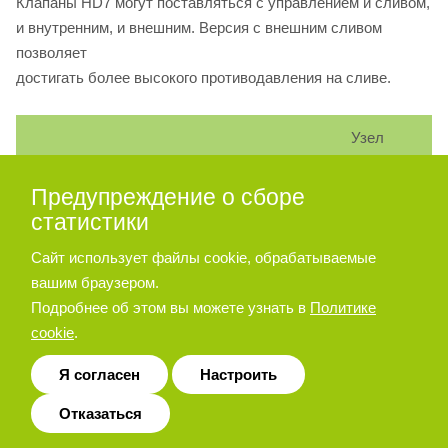
Клапаны HD7 могут поставляться с управлением и сливом,
и внутренним, и внешним. Версия с внешним сливом
позволяет
достигать более высокого противодавления на сливе.
Узел
заглушки
Тип клапана
Предупреждение о сборе
X
Y
статистики
HD7-ES-
Внутреннее управление и
Сайт использует файлы cookie, обрабатываемые
нет
да
**/*
внешний слив
вашим браузером.
Подробнее об этом вы можете узнать в
Политике
HD7-ES-
Внутреннее управление и
cookie
.
нет
нет
**/*L
внутренний слив
Я согласен
Настроить
HD7-ES-
Внешнее управление и
да
да
Отказаться
**/*E
внешний слив