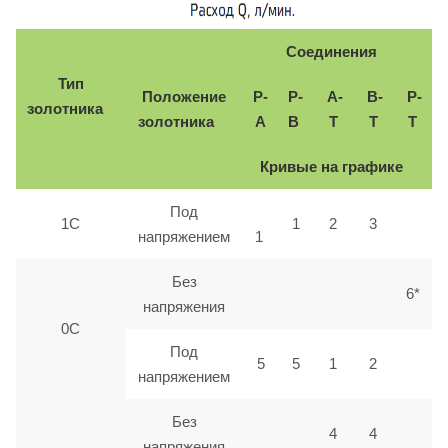
Соединения
Тип
Положение
P-
P-
A-
B-
P-
золотника
золотника
A
B
T
T
T
Кривые на графике
Под
1C
1
2
3
напряжением
1
Без
6*
напряжения
0С
Под
5
5
1
2
напряжением
Без
4
4
напряжения