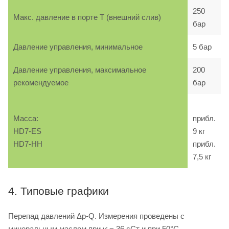
250
Макс. давление в порте T (внешний слив)
бар
Давление управления, минимальное
5 бар
Давление управления, максимальное
200
рекомендуемое
бар
Масса:
прибл.
HD7-ES
9 кг
HD7-HH
прибл.
7,5 кг
4. Типовые графики
Перепад давлений Δp-Q. Измерения проведены с
минеральным маслом при ѵ = 36 сСт и при 50°C.