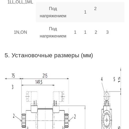
1LL,OLL,1ML
Под
2
1
напряжением
Под
1N,ON
1
1
2
3
напряжением
5. Установочные размеры (мм)