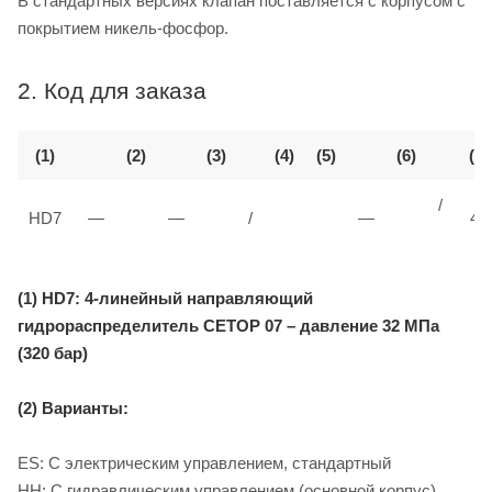
В стандартных версиях клапан поставляется с корпусом с
покрытием никель-фосфор.
2. Код для заказа
(1)
(2)
(3)
(4)
(5)
(6)
(7)
/
HD7
—
—
/
—
40
(1) HD7: 4-линейный направляющий
гидрораспределитель CETOP 07 – давление 32 МПа
(320 бар)
(2) Варианты:
ES: С электрическим управлением, стандартный
HH: С гидравлическим управлением (основной корпус)